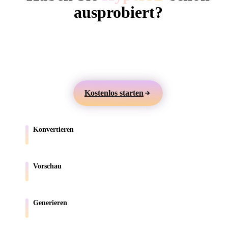
ComfyUI
ausprobiert?
Erstellen Sie 3D-Modelle aus Text oder Bildern,
Stile
prüfen Sie sie online und exportieren Sie Assets für
Abstract
Anime
Cartoon
Cel-Shaded
Games, Produkte, AR und 3D-Druck.
Fantasy
Flat
Gothic
Hand-Painte
Kostenlos starten
Industrial
Isometric
Low Poly
Medieval
Konvertieren
Minimalist
Modern
Organic
Photorealisti
Verschieben Sie Modelle zwischen browserunterstützten Formaten.
Pixel Art
Realistic
Retro
Stylized
Vorschau
Prüfen Sie Quell- und konvertierte Dateien online.
Voxel
Generieren
Erstellen Sie neue 3D-Assets aus Text oder Bildern.