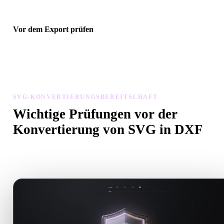
Vor dem Export prüfen
Prüfen Sie Geometrie, Materialien, Skalierung und Asset-Bereitscha
mit Viewer und verwandten Tools, bevor Sie die endgültige Datei
herunterladen.
SVG-KONVERTIERUNGSBEREITSCHAFT
Wichtige Prüfungen vor der
Konvertierung von SVG in DXF
Nutzen Sie diese Prüfungen, um Überraschungen beim Wechsel v
.SVG zu .DXF zu vermeiden.