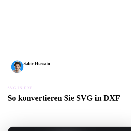
AI-3D erreicht eine neue Stufe: Rodin Gen-2.5 liefert
Geometrie in etwa 4 Sekunden, vollständige Modelle in etwa
5 Sekunden, über 10 Mio. Polygone, klare Struktur und
produktionsreife Ergebnisse.
Sabir Hussain
KI- und Tech-Enthusiast
SVG IN DXF
So konvertieren Sie SVG in DXF
Folgen Sie diesem SVG in DXF-Workflow, um eine .DXF-Datei 
Browser zu erstellen.