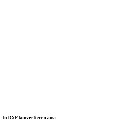
SVG in PLY
SVG in DAE
SVG in 3DS
SVG in 3DM
SVG in DWG
SVG in PNG
SVG in JPG
SVG in JPEG
SVG in WEBP
In DXF konvertieren aus:
Weitere Quellformate, deren Zielauswahl DXF enthält.