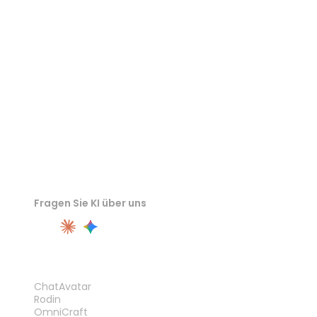
3DM-Viewer
3MF-Viewer
Fragen Sie KI über uns
PRODUKT
ChatAvatar
Rodin
OmniCraft