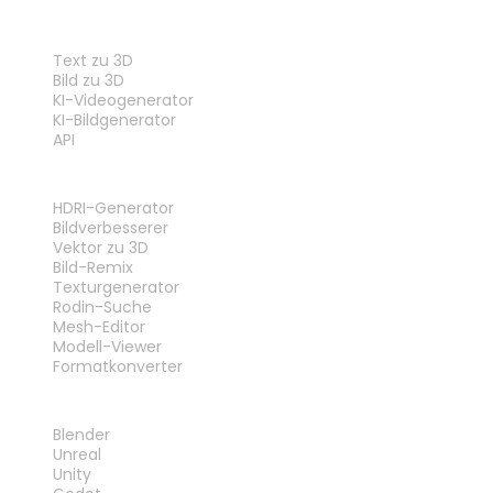
FUNKTIONEN
Text zu 3D
Bild zu 3D
KI-Videogenerator
KI-Bildgenerator
API
WERKZEUGE
HDRI-Generator
Bildverbesserer
Vektor zu 3D
Bild-Remix
Texturgenerator
Rodin-Suche
Mesh-Editor
Modell-Viewer
Formatkonverter
PLUG-INS
Blender
Unreal
Unity