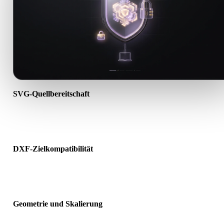
SVG-Quellbereitschaft
Prüfen Sie, ob die SVG-Datei korrekt geöffnet wird und alle benöti
Material-, Textur- oder Binärdaten enthält.
DXF-Zielkompatibilität
Bestätigen Sie, dass DXF von Ziel-App, Engine, Slicer, AR-Viewer 
Produktionspipeline akzeptiert wird.
Geometrie und Skalierung
Prüfen Sie das Ergebnis auf Skalierung, Ausrichtung, Mesh-