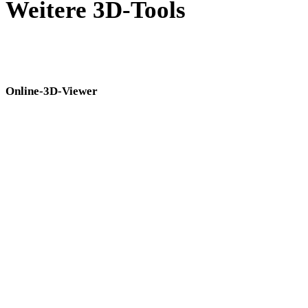
Weitere 3D-Tools
Prüfen Sie Quell- oder konvertierte Assets in passenden Online-3D-
Viewern, bevor Sie sie in den nächsten Workflow übernehmen.
Online-3D-Viewer
Acht feste verwandte Viewer für diese Konverterseite.
PLY-Viewer
FBX-Viewer
GLTF-Viewer
OBJ-Viewer
STL-Viewer
DAE-Viewer