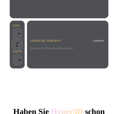
Anwendungsfälle
KI-Bild-Remix
KI-HDRI-Generator
3D-Mesh-Editor
3D Printing
Animation
KI-Bildverbesserer
3D-Modellsuchmaschine
Game
Automotive
KI-Texturengenerator
SVG-zu-3D-Konverter
Development
Design
VON
NFT Creation
E-commerce
Leeren
LOKALER VERLAUF
Character
VR/AR
Design
Konvertierte Dateien erscheinen hier.
NACH
Metaverse
Jewelry Design
Mechanical
Engineering
VON KREATIVEN UND TEAMS GENUTZT
Plug-Ins
Lokale Verarbeitung
Kein Konto erforderlich
Bis zu 200 MB
Blender
Unity
Unreal
HYPER3D KI-3D-GENERIERUNG
Godot
Maya
3DS Max
Haben Sie
Hyper3D
schon