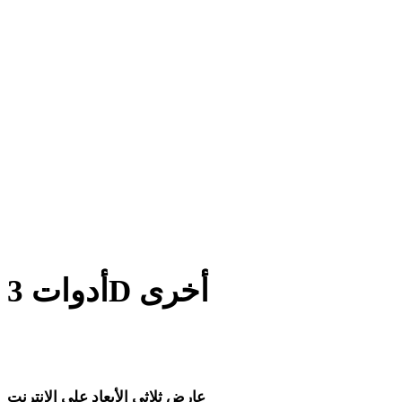
من WEBP إلى DXF
من BMP إلى DXF
من TIFF إلى DXF
من GIF إلى DXF
من HEIC إلى DXF
من AVIF إلى DXF
أدوات 3D أخرى
افحص الأصول الأصلية أو المحولة في عارضات 3D ذات الصلة قبل
استيرادها إلى سير العمل التالي.
عارض ثلاثي الأبعاد على الإنترنت