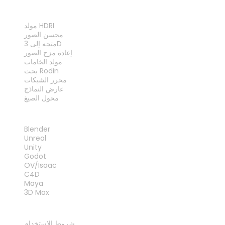
الأدوات
مولد HDRI
محسن الصور
متجه إلى 3D
إعادة مزج الصور
مولد الخامات
بحث Rodin
محرر الشبكات
عارض النماذج
محول الصيغ
الإضافات
Blender
Unreal
Unity
Godot
OV/Isaac
C4D
Maya
3D Max
قانوني
شروط الاستخدام