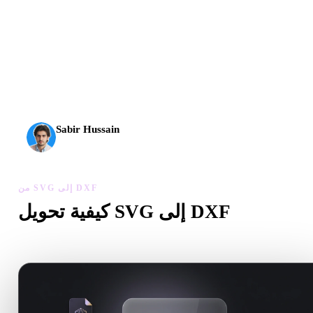
وصل الذكاء الاصطناعي ثلاثي الأبعاد إلى مستوى جديد. يقدم
Rodin Gen-2.5 الهندسة خلال نحو 4 ثوانٍ، والنموذج الكامل
خلال نحو 5 ثوانٍ، وأكثر من 10 ملايين مضلع، وبنية نظيفة
ومخرجات جاهزة للإنتاج.
Sabir Hussain
مهتم بالذكاء الاصطناعي والتقنية
من SVG إلى DXF
كيفية تحويل SVG إلى DXF
اتبع سير من SVG إلى DXF لإنشاء ملف .DXF داخل المتصفح.