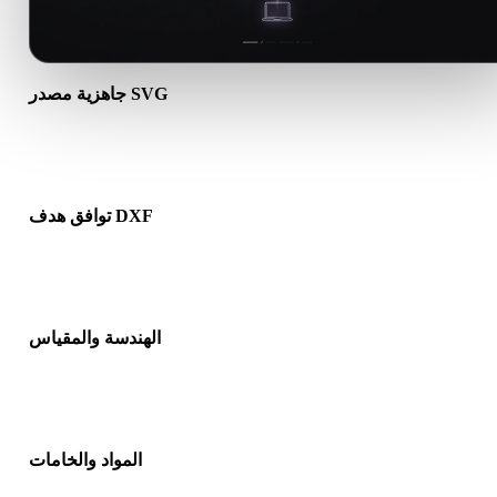
جاهزية مصدر SVG
تأكد من أن ملف SVG يفتح بشكل صحيح ويتضمن أي مواد أو خامات أو
بيانات ثنائية مرافقة مطلوبة.
توافق هدف DXF
تأكد من أن DXF مقبول في التطبيق أو المحرك أو برنامج التقطيع أو
عارض AR أو مسار الإنتاج الهدف.
الهندسة والمقياس
عاين النتيجة للتحقق من المقياس والاتجاه وظهور الشبكة والاتجاهات
وعدد الكائنات المتوقع.
المواد والخامات
د تبسط بعض التحويلات المواد أو مراجع الخامات الخارجية، لذا افحص