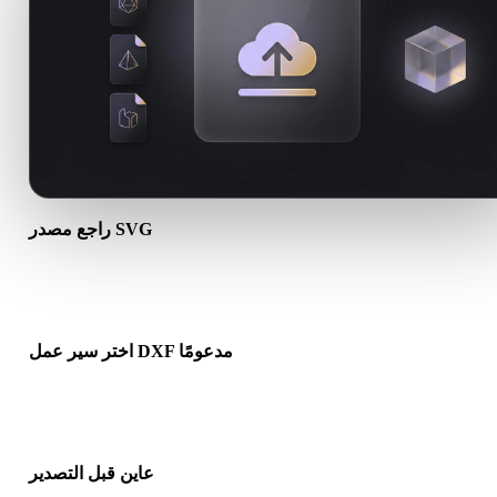
راجع مصدر SVG
تحقق مما إذا كان أصل SVG جاهزًا لسير العمل الهدف وما إذا كانت هناك
ملفات مرافقة مطلوبة.
اختر سير عمل DXF مدعومًا
استخدم روابط المحولات ذات الصلة أو تابع في Hyper3D عندما يحتاج
التحويل إلى توليد بالذكاء الاصطناعي أو تصدير.
عاين قبل التصدير