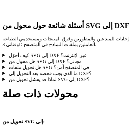
النتيجة قبل النشر أو التسليم.
أسئلة شائعة حول محول من SVG إلى DXF
إجابات للمبدعين والمطورين وفرق المنتجات ومستخدمي الطباعة
وفناني 3D العاملين بملفات النماذج في المتصفح.
كيف أحوّل SVG إلى DXF عبر الإنترنت؟
هل محول من SVG إلى DXF مجاني؟
هل تحويل ملفات SVG في المتصفح آمن؟
ما الذي يجب فحصه بعد التحويل إلى DXF؟
لماذا قد يفشل تحويل من SVG إلى DXF؟
محولات ذات صلة
تابع مسارات تحويل SVG وDXF المنشورة كصفحات تحويل مدعومة.
تحويل من SVG إلى:
صيغ هدف أخرى متاحة من محدد SVG.