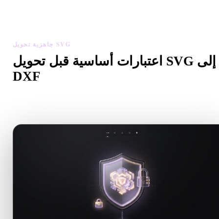
تخدم العارض والأدوات ذات الصلة لفحص الهندسة والمواد والمقياس
وجاهزية الأصل قبل تنزيل الملف النهائي.
جاهزية تحويل SVG
اعتبارات أساسية قبل تحويل SVG إلى
DXF
استخدم هذه الفحوصات لتجنب المفاجآت عند الانتقال من .SVG إلى
.DXF.