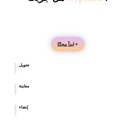
ComfyUI
أنشئ نماذج 3D من النصوص أو الصور، وعاينها عبر
الإنترنت، وصدّر الأصول للألعاب والمنتجات والواقع المعزز
الأنماط
والطباعة ثلاثية الأبعاد.
Abstract
Anime
Cartoon
Cel-Shaded
ابدأ مجانًا
Fantasy
Flat
Gothic
Hand-Painte
Industrial
Isometric
Low Poly
Medieval
تحويل
حوّل النماذج بين الصيغ المدعومة في المتصفح.
Minimalist
Modern
Organic
Photorealisti
معاينة
Pixel Art
Realistic
Retro
Stylized
افحص ملفات المصدر والملفات المحولة عبر الإنترنت.
Voxel
إنشاء
أنشئ أصول 3D جديدة من النصوص أو الصور.