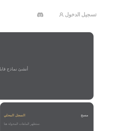
تسجيل الدخول
مولد الفيديو بالذكاء الاصطناعي
أنشئ مقاطع فيديو من نص أو صور بالذكاء
الاصطناعي.
محرر الشبكات ثلاثية الأبعاد
مسح
السجل المحلي
ستظهر الملفات المحولة هنا.