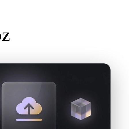
Stylized
Voxel
كيفية ت