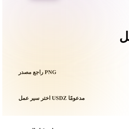
Organic
Photorealistic
Pixel
راجع مصدر PNG
اختر سير عمل USDZ مدعومًا
استخدم روابط المحولات ذات الصلة أو تابع في Hyper3D عندما يحتاج التحويل إلى توليد بالذكاء
الاصطناعي أو تصدير.