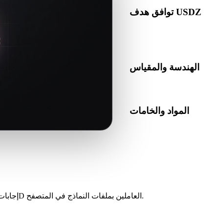
توافق هدف USDZ
تأكد من أن USDZ مقبول في التطبيق أو المحرك أو برنامج التقطيع أو عارض AR أو مسار
الإنتاج الهدف.
الهندسة والمقياس
المواد والخامات
ا افحص النتيجة قبل النشر أو
التسليم.
إجابات للمبدعين والمطورين وفرق المنتجات ومستخدمي الطباعة وفناني 3D العاملين بملفات النماذج في المتصفح.