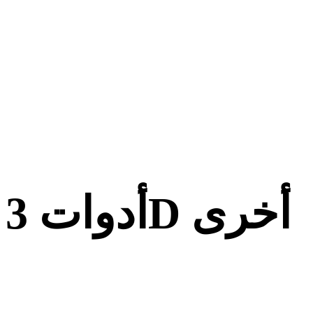
أدوات 3D أخرى
افحص الأصول الأصلية أو المحولة في عارضات 3D ذات الصلة قبل
استيرادها إلى سير العمل التالي.