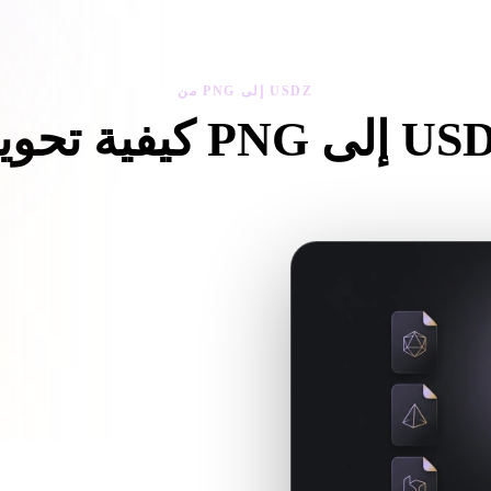
 Art
Realistic
Retro
من PNG إلى USDZ
حويل PNG إلى USDZ
اتبع سير من PNG إلى USDZ لإنشاء ملف .USDZ داخل المتصفح.
تحقق مما إذا كان أصل PNG جاهزًا لسير العمل الهدف وما إذا كانت هناك ملفات مرافقة مطلوبة.