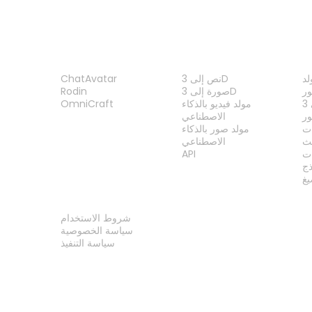
ات
الميزات
المنتج
نص إلى 3D
ChatAvatar
ر
صورة إلى 3D
Rodin
مولد فيديو بالذكاء
OmniCraft
ور
الاصطناعي
ات
مولد صور بالذكاء
الاصطناعي
ت
API
ذج
غ
قانوني
شروط الاستخدام
سياسة الخصوصية
سياسة التنفيذ
اتصل بنا