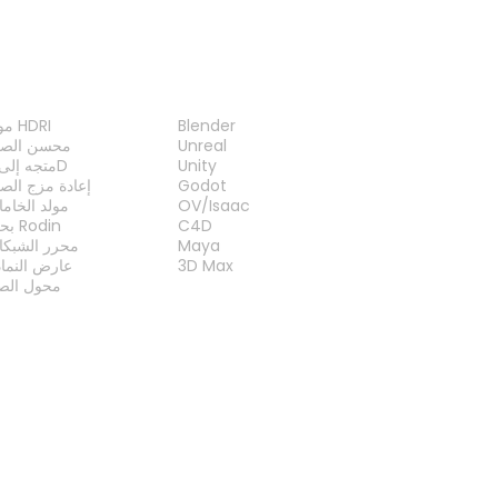
الإضافات
الأدو
Blender
مولد HDRI
Unreal
محسن الصو
Unity
متجه إلى 3D
Godot
إعادة مزج الص
OV/Isaac
مولد الخام
C4D
بحث Rodin
Maya
محرر الشبكا
3D Max
عارض النما
محول الصي