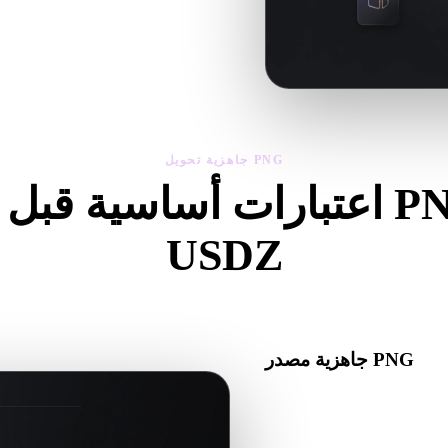
استخدم العارض والأدوات ذات الصل
جاهزية تحويل PNG
اعتبارات أساسية قبل تحويل 
USDZ
نب المفاجآت عند الانتقال من .PNG إلى .USDZ.
جاهزية مصدر PNG
تأكد من أن ملف PNG يفتح بشكل صحيح ويتضمن أي مواد أو خامات أو بيانات ثنائية مرافقة
مطلوبة.