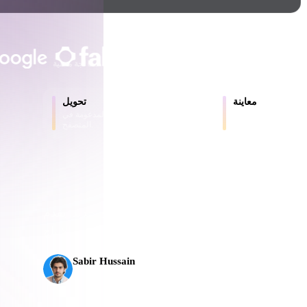
Game
n
Development
يثق به المبدعون والفرق
ce
VR/AR
حتى 200 ميغابايت
لا حاجة إلى حساب
معالجة محلية
Mechanical
معاينة
تحويل
Engineering
ر والملفات المحولة
حوّل النماذج بين الصيغ المدعومة في
عبر الإنترنت.
المتصفح.
ot
Maya
3DS Max
ComfyUI
ذكاء الاصطناعي ثلاثي الأبعاد إلى مستوى جديد. يقدم Rodin Gen-2.5 الهندسة خلال نحو 4 ثوانٍ،
oon
Cel-Shaded
Fantasy
Sabir Hussain
tric
Low Poly
Medieval
مهتم بالذكاء الاصطناعي والتقنية