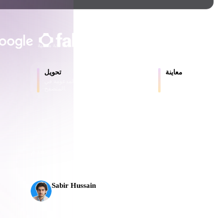
Game
n
Development
يثق به المبدعون والفرق
ce
VR/AR
حتى 200 ميغابايت
لا حاجة إلى حساب
معالجة محلية
Mechanical
معاينة
تحويل
Engineering
ر والملفات المحولة
حوّل النماذج بين الصيغ المدعومة في
عبر الإنترنت.
المتصفح.
ot
Maya
3DS Max
ComfyUI
ذكاء الاصطناعي ثلاثي الأبعاد إلى مستوى جديد. يقدم Rodin Gen-2.5 الهندسة خلال نحو 4 ثوانٍ،
oon
Cel-Shaded
Fantasy
Sabir Hussain
tric
Low Poly
Medieval
مهتم بالذكاء الاصطناعي والتقنية