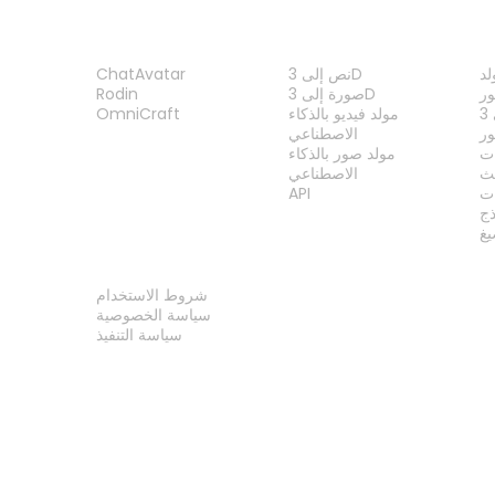
ات
الميزات
المنتج
نص إلى 3D
ChatAvatar
ر
صورة إلى 3D
Rodin
مولد فيديو بالذكاء
OmniCraft
ور
الاصطناعي
ات
مولد صور بالذكاء
الاصطناعي
ت
API
ذج
غ
قانوني
شروط الاستخدام
سياسة الخصوصية
سياسة التنفيذ
اتصل بنا