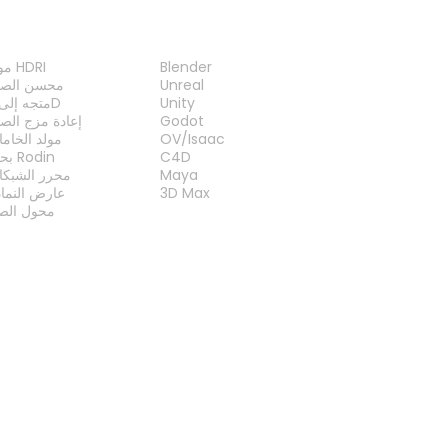
الإضافات
الأدو
Blender
مولد HDRI
Unreal
محسن الصو
Unity
متجه إلى 3D
Godot
إعادة مزج الص
OV/Isaac
مولد الخام
C4D
بحث Rodin
Maya
محرر الشبكا
3D Max
عارض النما
محول الصي