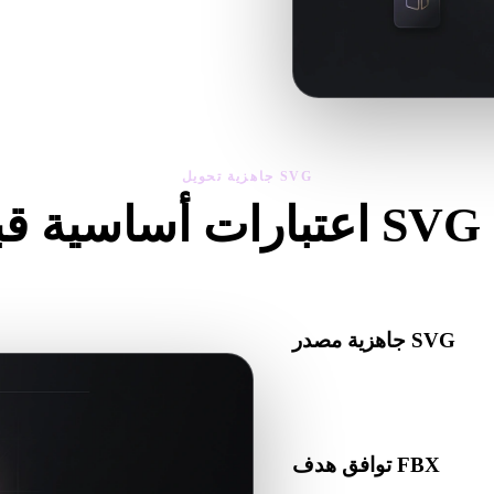
استخدم العارض والأدوات ذات الصل
جاهزية تحويل SVG
لتجنب المفاجآت عند الانتقال من .SVG إلى .FBX.
جاهزية مصدر SVG
تأكد من أن ملف SVG يفتح بشكل صحيح ويتضمن أي مواد أو خامات أو بيانات ثنائية مرافقة
مطلوبة.
توافق هدف FBX