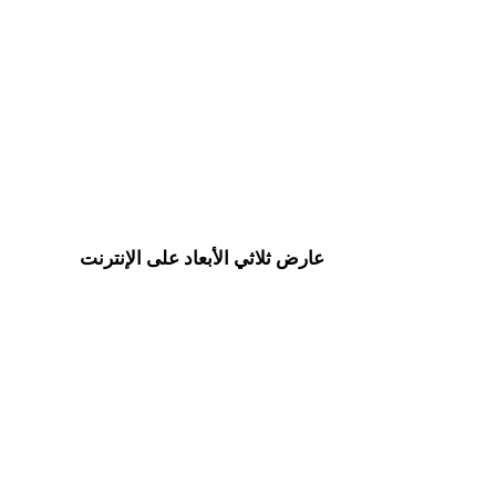
من 3MF إلى FBX
من GLTF إلى FBX
من DXF إلى FBX
من 3DS إلى FBX
من BLEND إلى FBX
من X إلى FBX
Show 7 more
عارض ثلاثي الأبعاد على الإنترنت
ثمانية عارضات ذات صلة محددة لهذه صفحة التحويل.
عارض GLB
عارض PLY
عارض 3DM
عارض USDZ