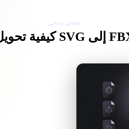
 Art
Realistic
Retro
من SVG إلى FBX
 تحويل SVG إلى FBX
اتبع سير من SVG إلى FBX لإنشاء ملف .FBX داخل المتصفح.
تحقق مما إذا كان أصل SVG جاهزًا لسير العمل الهدف وما إذا كانت هناك ملفات مرافقة مطلوبة.