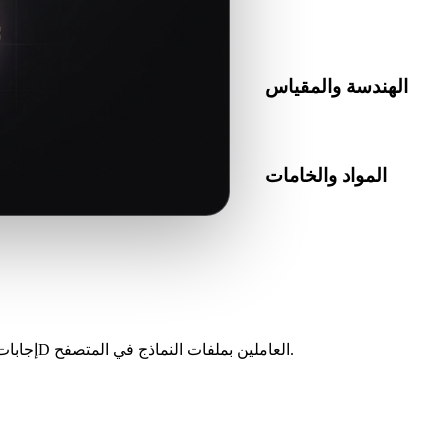
تأكد من أن FBX مقبول في التطبيق أو المحرك أو برنامج التقطيع أو عارض AR أو مسار
الإنتاج الهدف.
الهندسة والمقياس
المواد والخامات
ا افحص النتيجة قبل النشر أو
التسليم.
إجابات للمبدعين والمطورين وفرق المنتجات ومستخدمي الطباعة وفناني 3D العاملين بملفات النماذج في المتصفح.