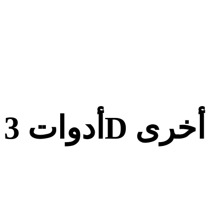
أدوات 3D أخرى
افحص الأصول الأصلية أو المحولة في عارضات 3D ذات الصلة قبل
استيرادها إلى سير العمل التالي.