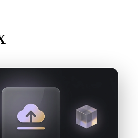
Stylized
Voxel
كيفية