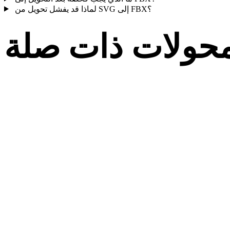
لماذا قد يفشل تحويل من SVG إلى FBX؟
حولات ذات صلة
تابع مسارات تحويل SVG وFBX المنشورة كصفحات تحويل مدعومة.