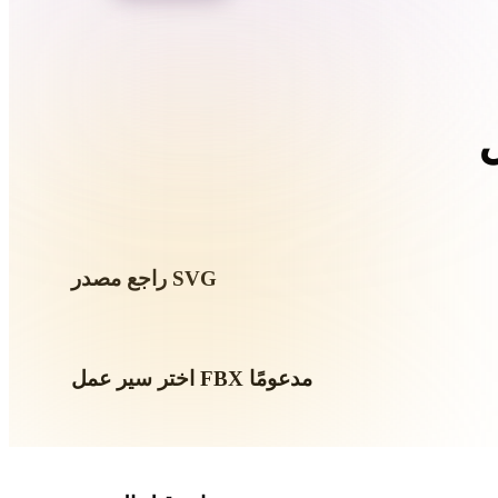
Organic
Photorealistic
Pixel
راجع مصدر SVG
اختر سير عمل FBX مدعومًا
استخدم روابط المحولات ذات الصلة أو تابع في Hyper3D عندما يحتاج التحويل إلى توليد بالذكاء
الاصطناعي أو تصدير.