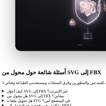
أسئلة شائعة حول محول من SVG إلى FBX
كيف أحوّل SVG إلى FBX عبر الإنترنت؟
هل محول من SVG إلى FBX مجاني؟
هل تحويل ملفات SVG في المتصفح آمن؟
ما الذي يجب فحصه بعد التحويل إلى FBX؟