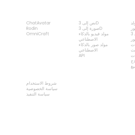
ات
الميزات
المنتج
نص إلى 3D
ChatAvatar
ر
صورة إلى 3D
Rodin
مولد فيديو بالذكاء
OmniCraft
ور
الاصطناعي
ات
مولد صور بالذكاء
الاصطناعي
ت
API
ذج
غ
قانوني
شروط الاستخدام
سياسة الخصوصية
سياسة التنفيذ
اتصل بنا