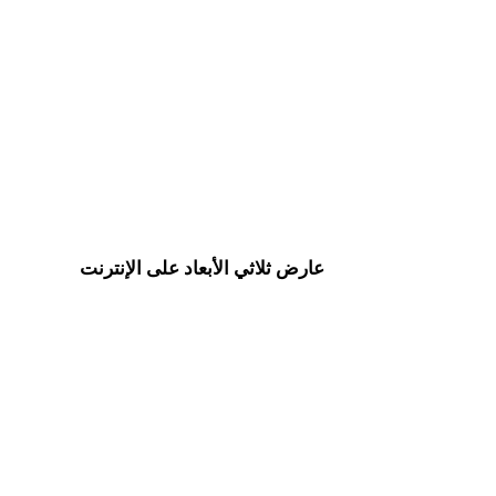
من 3MF إلى OBJ
من GLTF إلى OBJ
من DXF إلى OBJ
من 3DS إلى OBJ
من BLEND إلى OBJ
من X إلى OBJ
Show 7 more
عارض ثلاثي الأبعاد على الإنترنت
ثمانية عارضات ذات صلة محددة لهذه صفحة التحويل.
عارض 3DM
عارض 3MF
عارض STL
عارض GLB