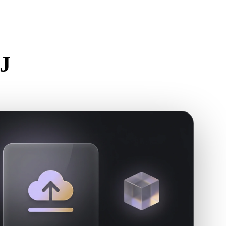
Stylized
Voxel
كيفية 