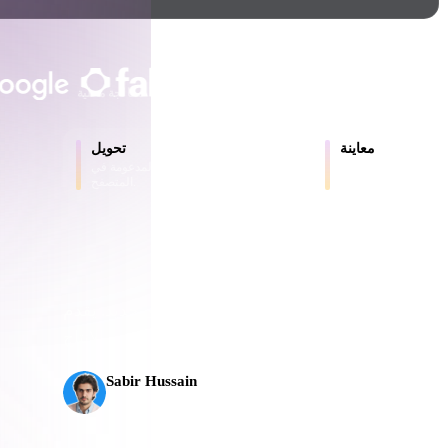
Game
n
Development
يثق به المبدعون والفرق
ce
VR/AR
حتى 200 ميغابايت
لا حاجة إلى حساب
معالجة محلية
Mechanical
معاينة
تحويل
Engineering
ر والملفات المحولة
حوّل النماذج بين الصيغ المدعومة في
عبر الإنترنت.
المتصفح.
ot
Maya
3DS Max
ComfyUI
ذكاء الاصطناعي ثلاثي الأبعاد إلى مستوى جديد. يقدم Rodin Gen-2.5 الهندسة خلال نحو 4 ثوانٍ،
oon
Cel-Shaded
Fantasy
Sabir Hussain
tric
Low Poly
Medieval
مهتم بالذكاء الاصطناعي والتقنية