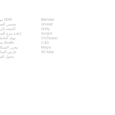
الإضافات
الأدو
Blender
مولد HDRI
Unreal
محسن الصو
Unity
متجه إلى 3D
Godot
إعادة مزج الص
OV/Isaac
مولد الخام
C4D
بحث Rodin
Maya
محرر الشبكا
3D Max
عارض النما
محول الصي