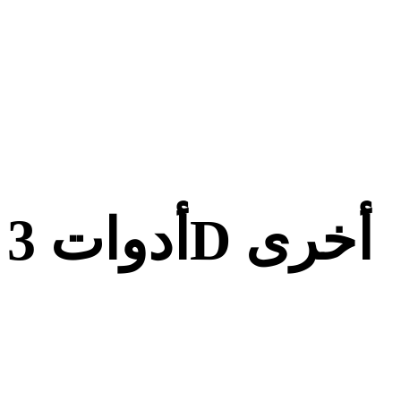
أدوات 3D أخرى
افحص الأصول الأصلية أو المحولة في عارضات 3D ذات الصلة قبل
استيرادها إلى سير العمل التالي.