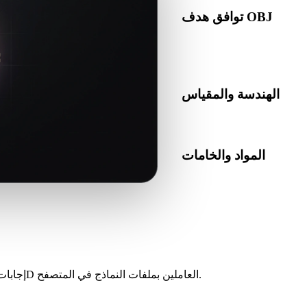
توافق هدف OBJ
تأكد من أن OBJ مقبول في التطبيق أو المحرك أو برنامج التقطيع أو عارض AR أو مسار
الإنتاج الهدف.
الهندسة والمقياس
المواد والخامات
ا افحص النتيجة قبل النشر أو
التسليم.
إجابات للمبدعين والمطورين وفرق المنتجات ومستخدمي الطباعة وفناني 3D العاملين بملفات النماذج في المتصفح.