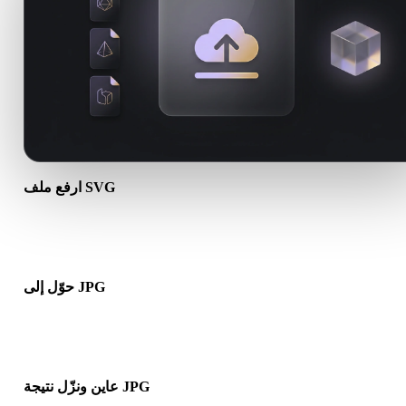
ارفع ملف SVG
اختر ملف .SVG من جهازك. إذا كانت الصيغة تشير إلى خامات أو ملفات
مرافقة، فارفعها معًا.
حوّل إلى JPG
شغّل التحويل في المتصفح لإنشاء ملف .JPG لمسار 3D أو الطباعة أو
الويب أو AR أو الألعاب التالي.
عاين ونزّل نتيجة JPG