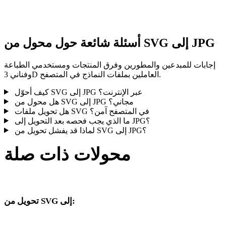
النتيجة قبل النشر أو التسليم.
أسئلة شائعة حول محول من SVG إلى JPG
إجابات للمبدعين والمطورين وفرق المنتجات ومستخدمي الطباعة
وفناني 3D العاملين بملفات النماذج في المتصفح.
كيف أحوّل SVG إلى JPG عبر الإنترنت؟
هل محول من SVG إلى JPG مجاني؟
هل تحويل ملفات SVG في المتصفح آمن؟
ما الذي يجب فحصه بعد التحويل إلى JPG؟
لماذا قد يفشل تحويل من SVG إلى JPG؟
محولات ذات صلة
تابع مسارات تحويل SVG وJPG المنشورة كصفحات تحويل مدعومة.
تحويل من SVG إلى:
صيغ هدف أخرى متاحة من محدد SVG.