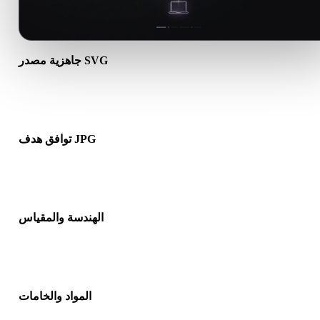
جاهزية مصدر SVG
تأكد من أن ملف SVG يفتح بشكل صحيح ويتضمن أي مواد أو خامات أو
بيانات ثنائية مرافقة مطلوبة.
توافق هدف JPG
تأكد من أن JPG مقبول في التطبيق أو المحرك أو برنامج التقطيع أو
عارض AR أو مسار الإنتاج الهدف.
الهندسة والمقياس
عاين النتيجة للتحقق من المقياس والاتجاه وظهور الشبكة والاتجاهات
وعدد الكائنات المتوقع.
المواد والخامات
د تبسط بعض التحويلات المواد أو مراجع الخامات الخارجية، لذا افحص