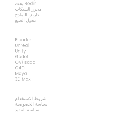
بحث Rodin
محرر الشبكات
عارض النماذج
محول الصيغ
الإضافات
Blender
Unreal
Unity
Godot
OV/Isaac
C4D
Maya
3D Max
قانوني
شروط الاستخدام
سياسة الخصوصية
سياسة التنفيذ
اتصل بنا