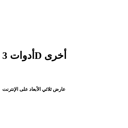
من BMP إلى JPG
من GIF إلى JPG
من AVIF إلى JPG
أدوات 3D أخرى
افحص الأصول الأصلية أو المحولة في عارضات 3D ذات الصلة قبل
استيرادها إلى سير العمل التالي.
عارض ثلاثي الأبعاد على الإنترنت
ثمانية عارضات ذات صلة محددة لهذه صفحة التحويل.
عارض STL
عارض OBJ