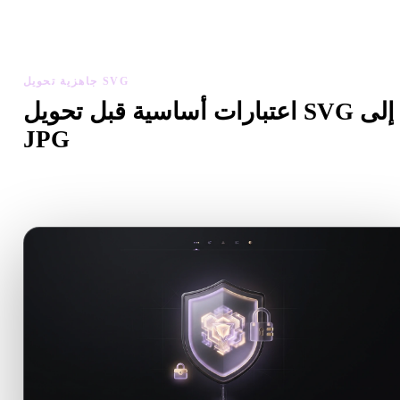
ص مقياس النموذج المحول واتجاهه وظهور الهندسة ومشاكل المواد،
ثم نزّل النتيجة.
جاهزية تحويل SVG
اعتبارات أساسية قبل تحويل SVG إلى
JPG
استخدم هذه الفحوصات لتجنب المفاجآت عند الانتقال من .SVG إلى
.JPG.