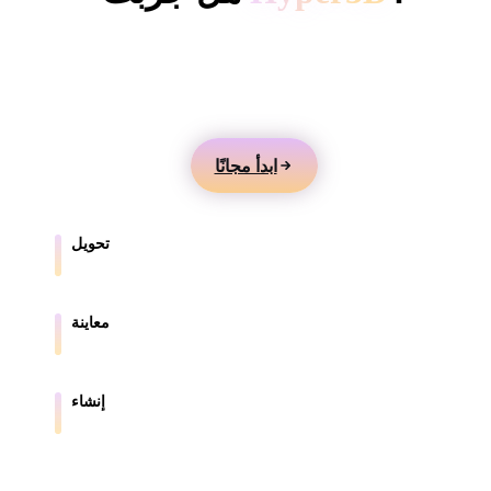
ComfyUI
أنشئ نماذج 3D من النصوص أو الصور، وعاينها عبر
الإنترنت، وصدّر الأصول للألعاب والمنتجات والواقع المعزز
الأنماط
والطباعة ثلاثية الأبعاد.
Abstract
Anime
Cartoon
Cel-Shaded
ابدأ مجانًا
Fantasy
Flat
Gothic
Hand-Painte
Industrial
Isometric
Low Poly
Medieval
تحويل
حوّل النماذج بين الصيغ المدعومة في المتصفح.
Minimalist
Modern
Organic
Photorealisti
معاينة
Pixel Art
Realistic
Retro
Stylized
افحص ملفات المصدر والملفات المحولة عبر الإنترنت.
Voxel
إنشاء
أنشئ أصول 3D جديدة من النصوص أو الصور.