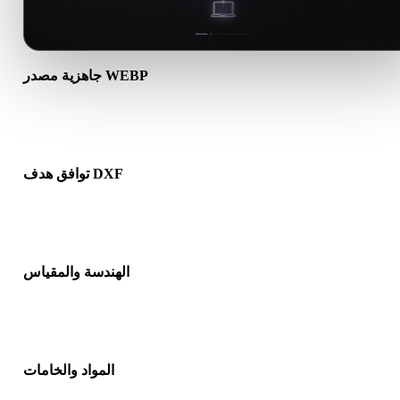
جاهزية مصدر WEBP
تأكد من أن ملف WEBP يفتح بشكل صحيح ويتضمن أي مواد أو خامات أو
بيانات ثنائية مرافقة مطلوبة.
توافق هدف DXF
تأكد من أن DXF مقبول في التطبيق أو المحرك أو برنامج التقطيع أو
عارض AR أو مسار الإنتاج الهدف.
الهندسة والمقياس
عاين النتيجة للتحقق من المقياس والاتجاه وظهور الشبكة والاتجاهات
وعدد الكائنات المتوقع.
المواد والخامات
د تبسط بعض التحويلات المواد أو مراجع الخامات الخارجية، لذا افحص