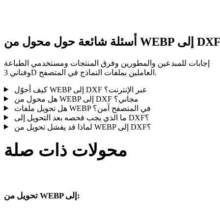
النتيجة قبل النشر أو التسليم.
ئلة شائعة حول محول من WEBP إلى DXF
إجابات للمبدعين والمطورين وفرق المنتجات ومستخدمي الطباعة
وفناني 3D العاملين بملفات النماذج في المتصفح.
كيف أحوّل WEBP إلى DXF عبر الإنترنت؟
هل محول من WEBP إلى DXF مجاني؟
هل تحويل ملفات WEBP في المتصفح آمن؟
ما الذي يجب فحصه بعد التحويل إلى DXF؟
لماذا قد يفشل تحويل من WEBP إلى DXF؟
محولات ذات صلة
تحويل من WEBP إلى:
صيغ هدف أخرى متاحة من محدد WEBP.