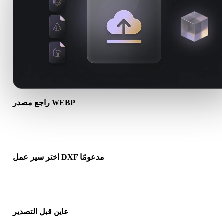
راجع مصدر WEBP
تحقق مما إذا كان أصل WEBP جاهزًا لسير العمل الهدف وما إذا كانت
هناك ملفات مرافقة مطلوبة.
اختر سير عمل DXF مدعومًا
استخدم روابط المحولات ذات الصلة أو تابع في Hyper3D عندما يحتاج
التحويل إلى توليد بالذكاء الاصطناعي أو تصدير.
عاين قبل التصدير