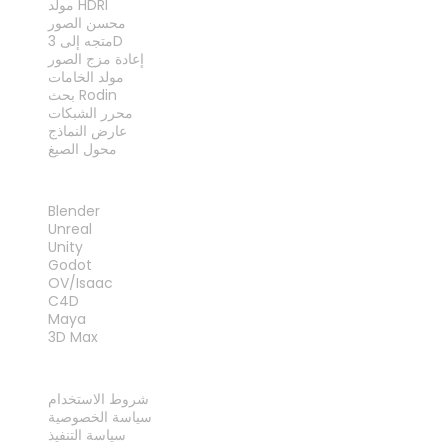
مولد HDRI
محسن الصور
متجه إلى 3D
إعادة مزج الصور
مولد الخامات
بحث Rodin
محرر الشبكات
عارض النماذج
محول الصيغ
الإضافات
Blender
Unreal
Unity
Godot
OV/Isaac
C4D
Maya
3D Max
قانوني
شروط الاستخدام
سياسة الخصوصية
سياسة التنفيذ