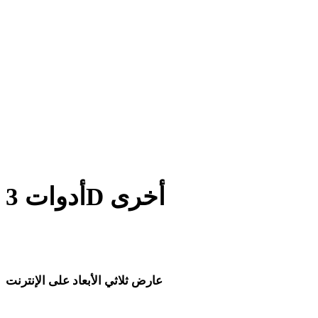
من TIFF إلى DXF
من GIF إلى DXF
من HEIC إلى DXF
من AVIF إلى DXF
من SVG إلى DXF
أدوات 3D أخرى
افحص الأصول الأصلية أو المحولة في عارضات 3D ذات الصلة قبل
استيرادها إلى سير العمل التالي.
عارض ثلاثي الأبعاد على الإنترنت
ثمانية عارضات ذات صلة محددة لهذه صفحة التحويل.