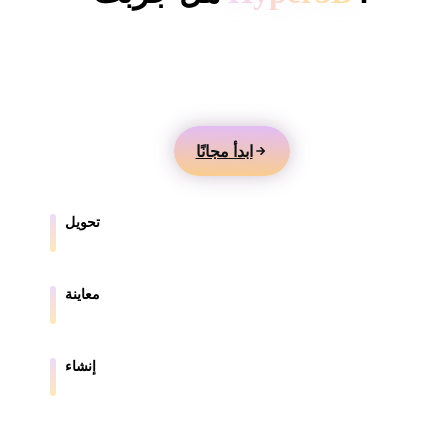
ComfyUI
أنشئ نماذج 3D من النصوص أو الصور، وعاينها عبر
الإنترنت، وصدّر الأصول للألعاب والمنتجات والواقع المعزز
الأنماط
والطباعة ثلاثية الأبعاد.
Abstract
Anime
Cartoon
Cel-Shaded
ابدأ مجانًا
Fantasy
Flat
Gothic
Hand-Painte
Industrial
Isometric
Low Poly
Medieval
تحويل
حوّل النماذج بين الصيغ المدعومة في المتصفح.
Minimalist
Modern
Organic
Photorealisti
معاينة
Pixel Art
Realistic
Retro
Stylized
افحص ملفات المصدر والملفات المحولة عبر الإنترنت.
Voxel
إنشاء
أنشئ أصول 3D جديدة من النصوص أو الصور.