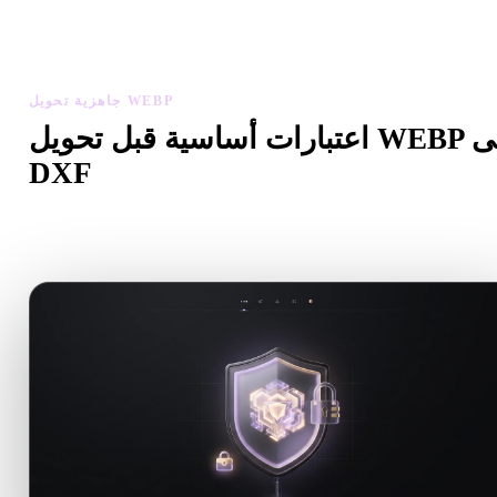
تخدم العارض والأدوات ذات الصلة لفحص الهندسة والمواد والمقياس
وجاهزية الأصل قبل تنزيل الملف النهائي.
جاهزية تحويل WEBP
اعتبارات أساسية قبل تحويل WEBP إلى
DXF
استخدم هذه الفحوصات لتجنب المفاجآت عند الانتقال من .WEBP إلى
.DXF.