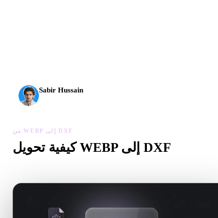
وصل الذكاء الاصطناعي ثلاثي الأبعاد إلى مستوى جديد. يقدم
Rodin Gen-2.5 الهندسة خلال نحو 4 ثوانٍ، والنموذج الكامل
خلال نحو 5 ثوانٍ، وأكثر من 10 ملايين مضلع، وبنية نظيفة
ومخرجات جاهزة للإنتاج.
Sabir Hussain
مهتم بالذكاء الاصطناعي والتقنية
من WEBP إلى DXF
كيفية تحويل WEBP إلى DXF
اتبع سير من WEBP إلى DXF لإنشاء ملف .DXF داخل المتصفح.