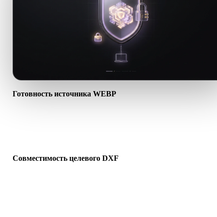
Готовность источника WEBP
Проверьте, что файл WEBP открывается корректно и содержит
нужные материалы, текстуры или бинарные сопутствующие
данные.
Совместимость целевого DXF
Убедитесь, что DXF поддерживается целевым приложением,
движком, слайсером, AR-просмотрщиком или производственно
цепочкой.