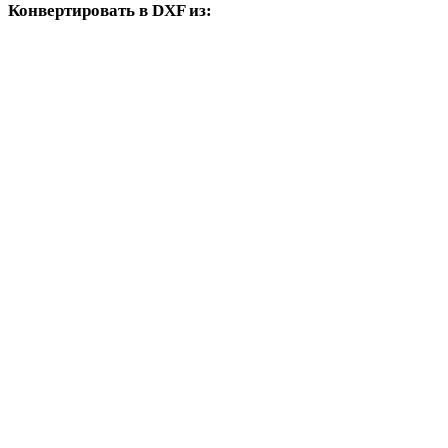
Конвертировать в DXF из:
Другие исходные форматы, где в целевых вариантах есть DXF.
PNG в DXF
JPG в DXF
JPEG в DXF
BMP в DXF
TIFF в DXF
GIF в DXF
HEIC в DXF
AVIF в DXF
SVG в DXF