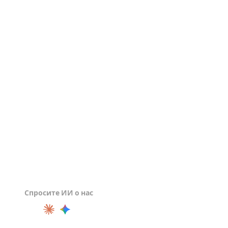
Просмотрщик FBX
Просмотрщик GLTF
Просмотрщик STL
Просмотрщик 3DM
Спросите ИИ о нас