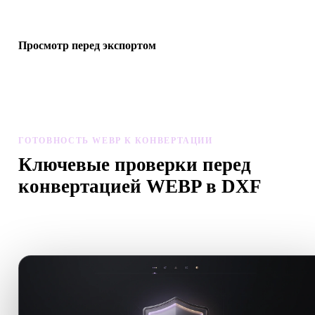
если конвертация требует AI-генерации или экспорта.
Просмотр перед экспортом
Перед скачиванием итогового файла проверьте геометрию,
материалы, масштаб и готовность ассета в просмотрщике и
связанных инструментах.
ГОТОВНОСТЬ WEBP К КОНВЕРТАЦИИ
Ключевые проверки перед
конвертацией WEBP в DXF
Используйте эти проверки, чтобы избежать сюрпризов при
переходе с .WEBP на .DXF.