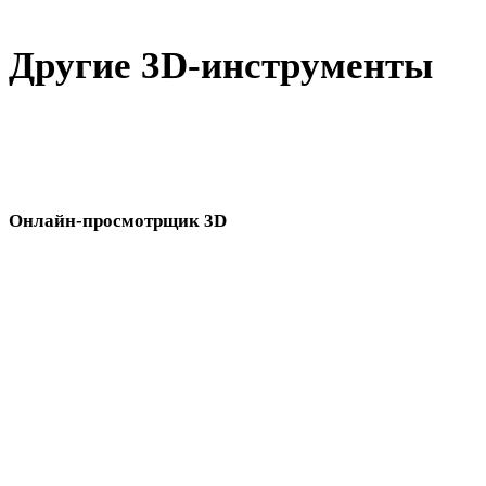
Другие 3D-инструменты
Проверьте исходные или конвертированные ассеты в связанны
онлайн-3D-просмотрщиках перед импортом в следующий
процесс.
Онлайн-просмотрщик 3D
Восемь связанных просмотрщиков, выбранных для этой страницы
конвертера.
Просмотрщик GLB
Просмотрщик USDZ
Просмотрщик OBJ
Просмотрщик DAE