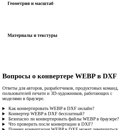
Геометрия и масштаб
Проверьте масштаб, ориентацию, видимость сетки, нормали и
ожидаемое число объектов.
Материалы и текстуры
Некоторые конвертации упрощают материалы или внешние ссы
на текстуры, поэтому проверьте результат перед публикацией и
передачей.
Вопросы о конвертере WEBP в DXF
Ответы для авторов, разработчиков, продуктовых команд,
пользователей печати и 3D-художников, работающих с
моделями в браузере.
Как конвертировать WEBP в DXF онлайн?
Конвертер WEBP в DXF бесплатный?
Безопасно ли конвертировать файлы WEBP в браузере?
Что проверить после конвертации в DXF?
Почему конвертация WEBP в DXF может завершиться