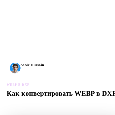
AI 3D вышел на новый уровень: Rodin Gen-2.5 создает
геометрию примерно за 4 секунды, полный модельный
результат примерно за 5 секунд, поддерживает 10 млн+
полигонов, чистую структуру и готовые к продакшену
выходы.
Sabir Hussain
Энтузиаст AI и технологий
WEBP В DXF
Как конвертировать WEBP в DX
Следуйте процессу WEBP в DXF, чтобы создать файл .DXF 
браузере.