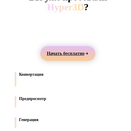
ComfyUI
Hyper3D
?
Создавайте 3D-модели из текста или изображений,
Стили
просматривайте их онлайн и экспортируйте ассеты
Abstract
Anime
Cartoon
Cel-Shaded
для игр, продуктов, AR и 3D-печати.
Fantasy
Flat
Gothic
Hand-Painte
Начать бесплатно
Industrial
Isometric
Low Poly
Medieval
Конвертация
Minimalist
Modern
Organic
Photorealisti
Переносите модели между форматами, поддерживаемыми в
браузере.
Pixel Art
Realistic
Retro
Stylized
Предпросмотр
Проверяйте исходные и конвертированные файлы онлайн.
Voxel
Генерация
Создавайте новые 3D-ассеты из текста или изображений.