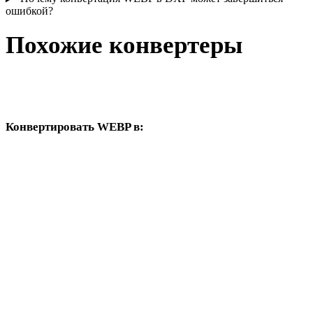
ошибкой?
Похожие конвертеры
Продолжайте с рабочими процессами WEBP и DXF,
доступными как поддерживаемые страницы конвертера.
Конвертировать WEBP в:
Другие целевые форматы, доступные из выбора WEBP.
WEBP в OBJ
WEBP в FBX
WEBP в USDZ
WEBP в STL
WEBP в GLB