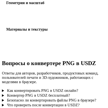
Геометрия и масштаб
Проверьте масштаб, ориентацию, видимость сетки, нормали и
ожидаемое число объектов.
Материалы и текстуры
Некоторые конвертации упрощают материалы или внешние ссы
на текстуры, поэтому проверьте результат перед публикацией и
передачей.
Вопросы о конвертере PNG в USDZ
Ответы для авторов, разработчиков, продуктовых команд,
пользователей печати и 3D-художников, работающих с
моделями в браузере.
Как конвертировать PNG в USDZ онлайн?
Конвертер PNG в USDZ бесплатный?
Безопасно ли конвертировать файлы PNG в браузере?
Что проверить после конвертации в USDZ?