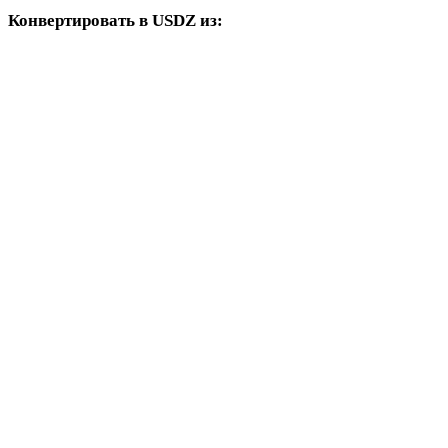
Конвертировать в USDZ из:
Другие исходные форматы, где в целевых вариантах есть USDZ.
OBJ в USDZ
FBX в USDZ
STL в USDZ
GLB в USDZ
GLTF в USDZ
3MF в USDZ
PLY в USDZ
DAE в USDZ
3DS в USDZ