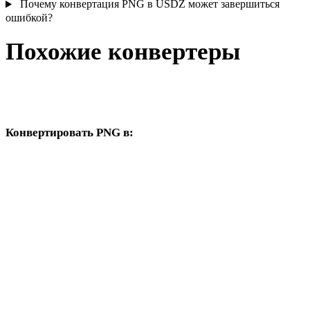
Почему конвертация PNG в USDZ может завершиться
ошибкой?
Похожие конвертеры
Продолжайте с рабочими процессами PNG и USDZ,
доступными как поддерживаемые страницы конвертера.
Конвертировать PNG в:
Другие целевые форматы, доступные из выбора PNG.
PNG в OBJ
PNG в FBX
PNG в STL
PNG в GLB
PNG в GLTF