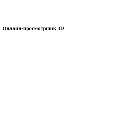
онлайн-3D-просмотрщиках перед импортом в следующий
процесс.
Онлайн-просмотрщик 3D
Восемь связанных просмотрщиков, выбранных для этой страницы
конвертера.
Просмотрщик STL
Просмотрщик USDZ
Просмотрщик FBX
Просмотрщик 3MF
Просмотрщик 3DS
Просмотрщик 3DM