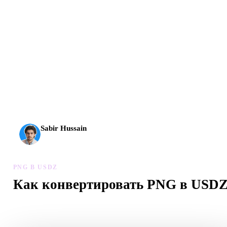
AI 3D вышел на новый уровень: Rodin Gen-2.5 создает
геометрию примерно за 4 секунды, полный модельный
результат примерно за 5 секунд, поддерживает 10 млн+
полигонов, чистую структуру и готовые к продакшену
выходы.
Sabir Hussain
Энтузиаст AI и технологий
PNG В USDZ
Как конвертировать PNG в USD
Следуйте процессу PNG в USDZ, чтобы создать файл .USDZ
браузере.