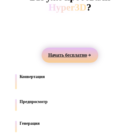
ComfyUI
Hyper3D
?
Создавайте 3D-модели из текста или изображений,
Стили
просматривайте их онлайн и экспортируйте ассеты
Abstract
Anime
Cartoon
Cel-Shaded
для игр, продуктов, AR и 3D-печати.
Fantasy
Flat
Gothic
Hand-Painte
Начать бесплатно
Industrial
Isometric
Low Poly
Medieval
Конвертация
Minimalist
Modern
Organic
Photorealisti
Переносите модели между форматами, поддерживаемыми в
браузере.
Pixel Art
Realistic
Retro
Stylized
Предпросмотр
Проверяйте исходные и конвертированные файлы онлайн.
Voxel
Генерация
Создавайте новые 3D-ассеты из текста или изображений.