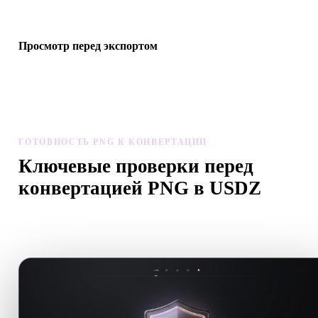
если конвертация требует AI-генерации или экспорта.
Просмотр перед экспортом
Перед скачиванием итогового файла проверьте геометрию,
материалы, масштаб и готовность ассета в просмотрщике и
связанных инструментах.
ГОТОВНОСТЬ PNG К КОНВЕРТАЦИИ
Ключевые проверки перед
конвертацией PNG в USDZ
Используйте эти проверки, чтобы избежать сюрпризов при
переходе с .PNG на .USDZ.