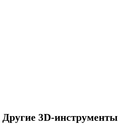
DXF в USDZ
OFF в USDZ
AMF в USDZ
X в USDZ
BLEND в USDZ
JPG в USDZ
JPEG в USDZ
Show 7 more
Другие 3D-инструменты
Проверьте исходные или конвертированные ассеты в связанны