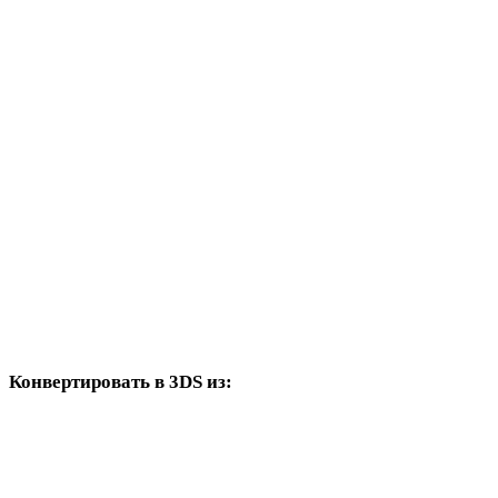
TIFF в GLTF
TIFF в 3MF
TIFF в PLY
TIFF в DAE
TIFF в 3DM
TIFF в DXF
TIFF в DWG
Конвертировать в 3DS из:
Другие исходные форматы, где в целевых вариантах есть 3DS.
PNG в 3DS