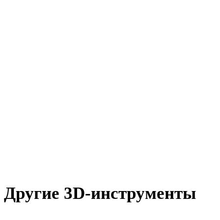
JPG в 3DS
JPEG в 3DS
WEBP в 3DS
BMP в 3DS
GIF в 3DS
HEIC в 3DS
AVIF в 3DS
SVG в 3DS
Другие 3D-инструменты
Проверьте исходные или конвертированные ассеты в связанны