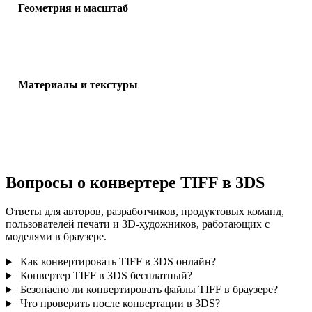
Геометрия и масштаб
Проверьте масштаб, ориентацию, видимость сетки, нормали и
ожидаемое число объектов.
Материалы и текстуры
Некоторые конвертации упрощают материалы или внешние ссы
на текстуры, поэтому проверьте результат перед публикацией и
передачей.
Вопросы о конвертере TIFF в 3DS
Ответы для авторов, разработчиков, продуктовых команд,
пользователей печати и 3D-художников, работающих с
моделями в браузере.
Как конвертировать TIFF в 3DS онлайн?
Конвертер TIFF в 3DS бесплатный?
Безопасно ли конвертировать файлы TIFF в браузере?
Что проверить после конвертации в 3DS?