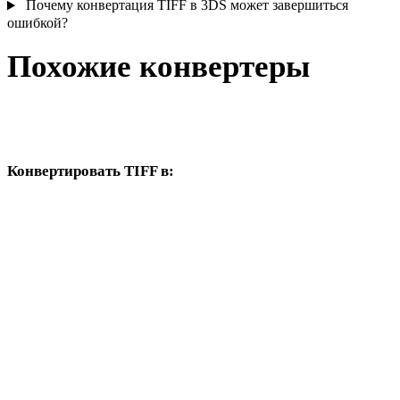
Почему конвертация TIFF в 3DS может завершиться
ошибкой?
Похожие конвертеры
Продолжайте с рабочими процессами TIFF и 3DS, доступными
как поддерживаемые страницы конвертера.
Конвертировать TIFF в:
Другие целевые форматы, доступные из выбора TIFF.
TIFF в OBJ
TIFF в FBX
TIFF в USDZ
TIFF в STL
TIFF в GLB