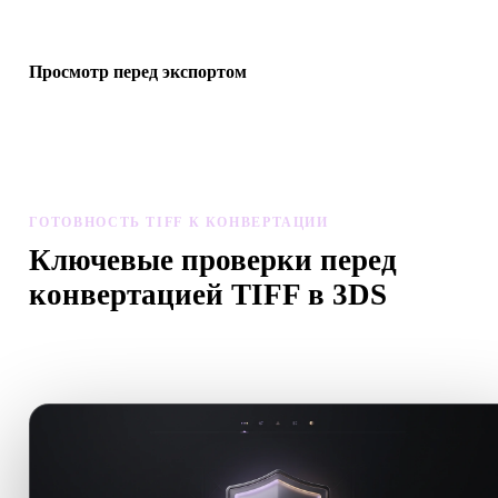
если конвертация требует AI-генерации или экспорта.
Просмотр перед экспортом
Перед скачиванием итогового файла проверьте геометрию,
материалы, масштаб и готовность ассета в просмотрщике и
связанных инструментах.
ГОТОВНОСТЬ TIFF К КОНВЕРТАЦИИ
Ключевые проверки перед
конвертацией TIFF в 3DS
Используйте эти проверки, чтобы избежать сюрпризов при
переходе с .TIFF на .3DS.