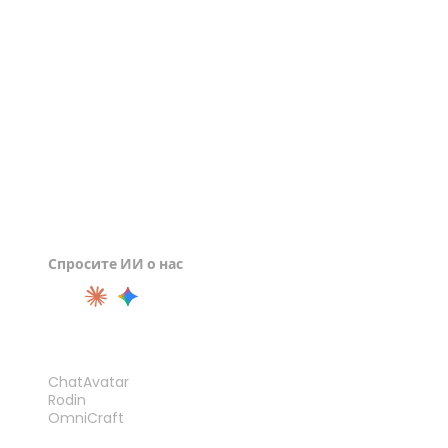
Просмотрщик STL
Спросите ИИ о нас
ПРОДУКТ
ChatAvatar
Rodin
OmniCraft