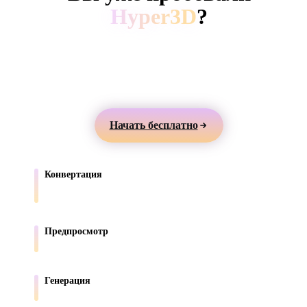
ComfyUI
Hyper3D
?
Создавайте 3D-модели из текста или изображений,
Стили
просматривайте их онлайн и экспортируйте ассеты
Abstract
Anime
Cartoon
Cel-Shaded
для игр, продуктов, AR и 3D-печати.
Fantasy
Flat
Gothic
Hand-Painte
Начать бесплатно
Industrial
Isometric
Low Poly
Medieval
Конвертация
Minimalist
Modern
Organic
Photorealisti
Переносите модели между форматами, поддерживаемыми в
браузере.
Pixel Art
Realistic
Retro
Stylized
Предпросмотр
Проверяйте исходные и конвертированные файлы онлайн.
Voxel
Генерация
Создавайте новые 3D-ассеты из текста или изображений.