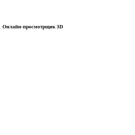
онлайн-3D-просмотрщиках перед импортом в следующий
процесс.
Онлайн-просмотрщик 3D
Восемь связанных просмотрщиков, выбранных для этой страницы
конвертера.
Просмотрщик 3DS
Просмотрщик 3DM
Просмотрщик 3MF
Просмотрщик PLY
Просмотрщик GLB
Просмотрщик GLTF
Просмотрщик USDZ