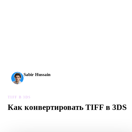
AI 3D вышел на новый уровень: Rodin Gen-2.5 создает
геометрию примерно за 4 секунды, полный модельный
результат примерно за 5 секунд, поддерживает 10 млн+
полигонов, чистую структуру и готовые к продакшену
выходы.
Sabir Hussain
Энтузиаст AI и технологий
TIFF В 3DS
Как конвертировать TIFF в 3DS
Следуйте процессу TIFF в 3DS, чтобы создать файл .3DS в
браузере.