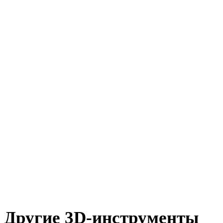
DXF в DAE
OFF в DAE
AMF в DAE
X в DAE
BLEND в DAE
PNG в DAE
JPG в DAE
JPEG в DAE
Show 7 more
Другие 3D-инструменты