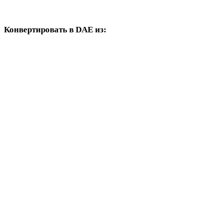
STL в PLY
Конвертировать в DAE из:
Другие исходные форматы, где в целевых вариантах есть DAE.
OBJ в DAE
FBX в DAE
USDZ в DAE
GLB в DAE
GLTF в DAE
3MF в DAE
PLY в DAE
3DS в DAE