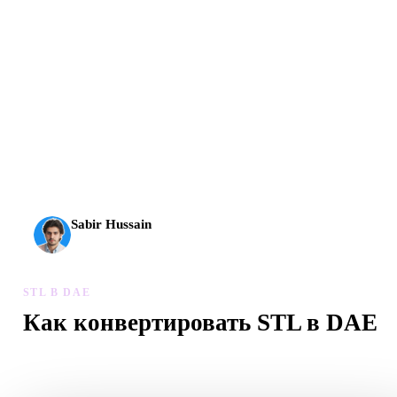
AI 3D вышел на новый уровень: Rodin Gen-2.5 создает
геометрию примерно за 4 секунды, полный модельный
результат примерно за 5 секунд, поддерживает 10 млн+
полигонов, чистую структуру и готовые к продакшену
выходы.
Sabir Hussain
Энтузиаст AI и технологий
STL В DAE
Как конвертировать STL в DAE
Следуйте процессу STL в DAE, чтобы создать файл .DAE в
браузере.