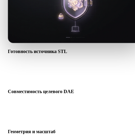
Готовность источника STL
Проверьте, что файл STL открывается корректно и содержит
нужные материалы, текстуры или бинарные сопутствующие
данные.
Совместимость целевого DAE
Убедитесь, что DAE поддерживается целевым приложением,
движком, слайсером, AR-просмотрщиком или производственно
цепочкой.
Геометрия и масштаб