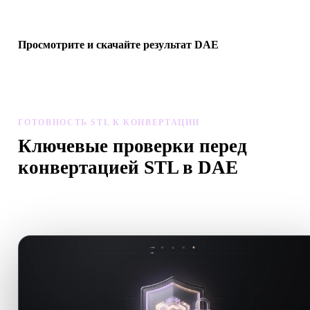
следующего 3D-, печатного, web-, AR- или игрового процесса.
Просмотрите и скачайте результат DAE
Проверьте масштаб, ориентацию, видимость геометрии и
материалы конвертированной модели, затем скачайте результат
ГОТОВНОСТЬ STL К КОНВЕРТАЦИИ
Ключевые проверки перед
конвертацией STL в DAE
Используйте эти проверки, чтобы избежать сюрпризов при
переходе с .STL на .DAE.