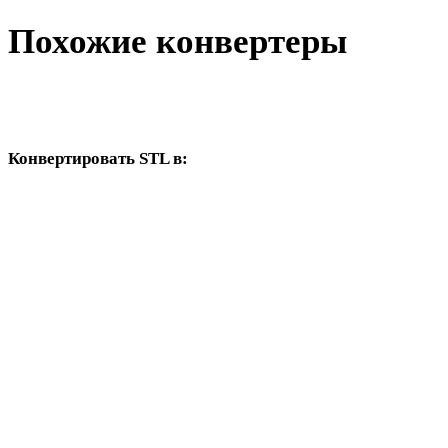
Похожие конвертеры
Продолжайте с рабочими процессами STL и DAE, доступными
как поддерживаемые страницы конвертера.
Конвертировать STL в:
Другие целевые форматы, доступные из выбора STL.
STL в OBJ
STL в FBX
STL в USDZ
STL в GLB
STL в GLTF