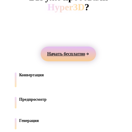
ComfyUI
Hyper3D
?
Создавайте 3D-модели из текста или изображений,
Стили
просматривайте их онлайн и экспортируйте ассеты
Abstract
Anime
Cartoon
Cel-Shaded
для игр, продуктов, AR и 3D-печати.
Fantasy
Flat
Gothic
Hand-Painte
Начать бесплатно
Industrial
Isometric
Low Poly
Medieval
Конвертация
Minimalist
Modern
Organic
Photorealisti
Переносите модели между форматами, поддерживаемыми в
браузере.
Pixel Art
Realistic
Retro
Stylized
Предпросмотр
Проверяйте исходные и конвертированные файлы онлайн.
Voxel
Генерация
Создавайте новые 3D-ассеты из текста или изображений.