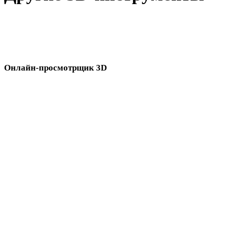
Проверьте исходные или конвертированные ассеты в связанны
онлайн-3D-просмотрщиках перед импортом в следующий
процесс.
Онлайн-просмотрщик 3D
Восемь связанных просмотрщиков, выбранных для этой страницы
конвертера.
Просмотрщик OBJ
Просмотрщик FBX
Просмотрщик PLY
Просмотрщик DAE
Просмотрщик STL