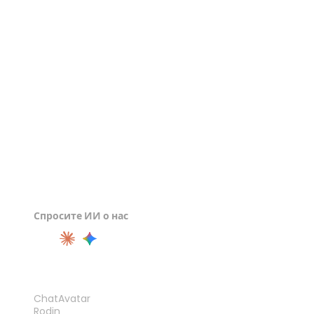
Просмотрщик GLTF
Просмотрщик 3DS
Просмотрщик GLB
Спросите ИИ о нас
ПРОДУКТ
ChatAvatar
Rodin