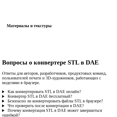
Проверьте масштаб, ориентацию, видимость сетки, нормали и
ожидаемое число объектов.
Материалы и текстуры
Некоторые конвертации упрощают материалы или внешние ссы
на текстуры, поэтому проверьте результат перед публикацией и
передачей.
Вопросы о конвертере STL в DAE
Ответы для авторов, разработчиков, продуктовых команд,
пользователей печати и 3D-художников, работающих с
моделями в браузере.
Как конвертировать STL в DAE онлайн?
Конвертер STL в DAE бесплатный?
Безопасно ли конвертировать файлы STL в браузере?
Что проверить после конвертации в DAE?
Почему конвертация STL в DAE может завершиться
ошибкой?