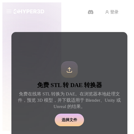
登录
产品
工具
3D 格式转换器
STL 转 DAE 转换器
功能
Rodin
ChatAvatar
API
图片转 3D
文本转 3D
定价
上传一张图片，即刻获得 3D 物
从文字提示到 3D 物体 
体。
刻完成。
资源
AI 图片生成器
AI 视频生成器
免费 STL 转 DAE 转换器
用一句简单提示生成高质
用 AI 从文字或图片创作视频。
内容。
免费在线将 STL 转换为 DAE。在浏览器本地处理文
社区
件，预览 3D 模型，并下载适用于 Blender、Unity 或
API
Unreal 的结果。
将我们的创意 AI 接入你的应用
或工作流。
故事
研究
博客
选择文件
OmniCraft