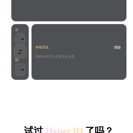
用例
AI 图像重混
AI HDRI 生成器
3D 网格 편집기
3D Printing
Animation
AI 图像增强器
3D 模型搜索引擎
Game
Automotive
AI 纹理生成器
SVG 转 3D 转换器
Development
Design
从
NFT Creation
E-commerce
清除
本地历史
Character
VR/AR
Design
转换后的文件会显示在这里。
到
Metaverse
Jewelry Design
Mechanical
Engineering
客户与团队信任
插件
本地处理
无需账号
最大 200MB
Blender
Unity
Unreal
HYPER3D AI 3D 生成
Godot
Maya
3DS Max
试过
Hyper3D
了吗？