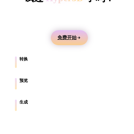
ComfyUI
用文本或图片生成 3D 模型，在线预览，并导出到游
戏、产品、AR 和 3D 打印工作流。
风格
Abstract
Anime
Cartoon
Cel-Shaded
免费开始
Fantasy
Flat
Gothic
Hand-Painte
转换
Industrial
Isometric
Low Poly
Medieval
在浏览器支持的格式之间转换模型。
Minimalist
Modern
Organic
Photorealisti
预览
在线检查源文件和转换后的文件。
Pixel Art
Realistic
Retro
Stylized
生成
从文本或图片创建新的 3D 资产。
Voxel