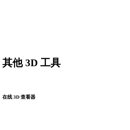
PNG 转 DAE
JPG 转 DAE
JPEG 转 DAE
Show 7 more
其他 3D 工具
进入下一步工作流前，可在相关在线 3D 查看器中检查源资产
转换后的资产。
在线 3D 查看器
为此转换页面固定选择的 8 个相关查看器。
OBJ 查看器