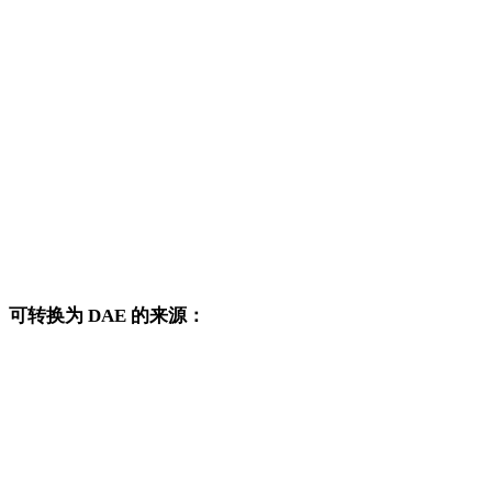
STL 转 OBJ
STL 转 FBX
STL 转 USDZ
STL 转 GLB
STL 转 GLTF
STL 转 PLY
可转换为 DAE 的来源：
这些来源格式也可以进入已发布的 DAE 目标转换页面。
OBJ 转 DAE
FBX 转 DAE