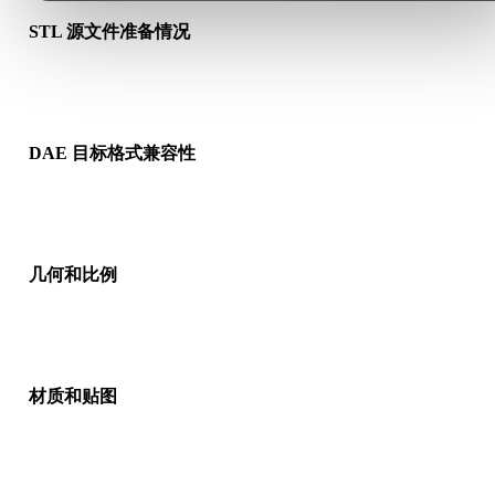
STL 源文件准备情况
检查 STL 文件是否能正常打开，并确认是否包含源格式需要的
质、贴图或二进制配套数据。
DAE 目标格式兼容性
确认目标应用、引擎、切片软件、AR 查看器或生产流程是否接
DAE。
几何和比例
预览转换结果，检查比例、方向、网格可见性、法线以及对象数
是否符合预期。
材质和贴图
部分转换会简化材质或外部贴图引用，因此发布或交付前请检查
果。