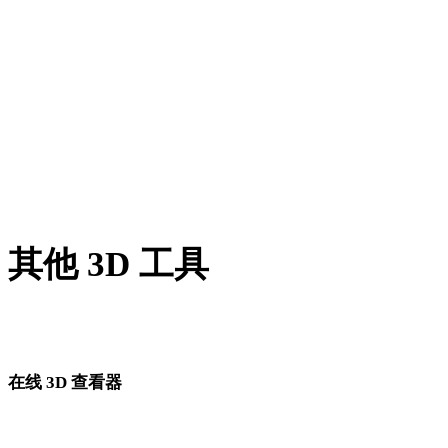
TIFF 转 3DS
GIF 转 3DS
HEIC 转 3DS
AVIF 转 3DS
SVG 转 3DS
其他 3D 工具
进入下一步工作流前，可在相关在线 3D 查看器中检查源资产
转换后的资产。
在线 3D 查看器
为此转换页面固定选择的 8 个相关查看器。