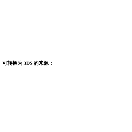
WEBP 转 DWG
WEBP 转 PNG
WEBP 转 JPG
WEBP 转 JPEG
可转换为 3DS 的来源：
这些来源格式也可以进入已发布的 3DS 目标转换页面。
PNG 转 3DS
JPG 转 3DS
JPEG 转 3DS
BMP 转 3DS