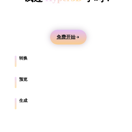
ComfyUI
用文本或图片生成 3D 模型，在线预览，并导出到游
戏、产品、AR 和 3D 打印工作流。
风格
Abstract
Anime
Cartoon
Cel-Shaded
免费开始
Fantasy
Flat
Gothic
Hand-Painte
转换
Industrial
Isometric
Low Poly
Medieval
在浏览器支持的格式之间转换模型。
Minimalist
Modern
Organic
Photorealisti
预览
在线检查源文件和转换后的文件。
Pixel Art
Realistic
Retro
Stylized
生成
从文本或图片创建新的 3D 资产。
Voxel