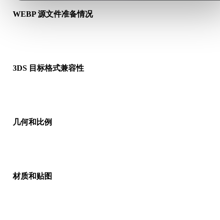
WEBP 源文件准备情况
检查 WEBP 文件是否能正常打开，并确认是否包含源格式需要
质、贴图或二进制配套数据。
3DS 目标格式兼容性
确认目标应用、引擎、切片软件、AR 查看器或生产流程是否接
3DS。
几何和比例
预览转换结果，检查比例、方向、网格可见性、法线以及对象数
是否符合预期。
材质和贴图
部分转换会简化材质或外部贴图引用，因此发布或交付前请检查
果。