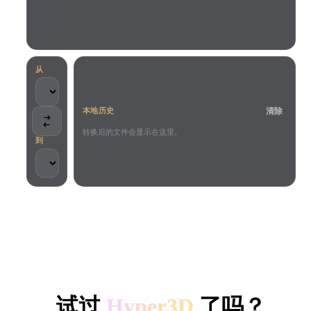
用例
AI 图像重混
AI HDRI 生成器
3D 网格 편집기
3D Printing
Animation
AI 图像增强器
3D 模型搜索引擎
Game
Automotive
AI 纹理生成器
SVG 转 3D 转换器
Development
Design
从
NFT Creation
E-commerce
清除
本地历史
Character
VR/AR
Design
转换后的文件会显示在这里。
到
Metaverse
Jewelry Design
Mechanical
Engineering
客户与团队信任
插件
本地处理
无需账号
最大 200MB
Blender
Unity
Unreal
HYPER3D AI 3D 生成
Godot
Maya
3DS Max
试过
Hyper3D
了吗？