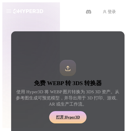
登录
产品
工具
3D 格式转换器
WEBP 转 3DS 转换器
功能
Rodin
ChatAvatar
API
图片转 3D
文本转 3D
定价
上传一张图片，即刻获得 3D 物
从文字提示到 3D 物体 
体。
刻完成。
资源
AI 图片生成器
AI 视频生成器
免费 WEBP 转 3DS 转换器
用一句简单提示生成高质
用 AI 从文字或图片创作视频。
内容。
使用 Hyper3D 将 WEBP 图片转换为 3DS 3D 资产。从
社区
参考图生成可预览模型，并导出用于 3D 打印、游戏、
API
AR 或生产工作流。
将我们的创意 AI 接入你的应用
或工作流。
故事
研究
博客
打开 Hyper3D
OmniCraft