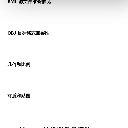
BMP 源文件准备情况
检查 BMP 文件是否能正常打开，并确认是否包含源格式需要的
质、贴图或二进制配套数据。
OBJ 目标格式兼容性
确认目标应用、引擎、切片软件、AR 查看器或生产流程是否接
OBJ。
几何和比例
预览转换结果，检查比例、方向、网格可见性、法线以及对象数
是否符合预期。
材质和贴图
部分转换会简化材质或外部贴图引用，因此发布或交付前请检查
果。