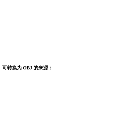
BMP 转 DWG
BMP 转 PNG
BMP 转 JPG
BMP 转 JPEG
BMP 转 WEBP
可转换为 OBJ 的来源：
这些来源格式也可以进入已发布的 OBJ 目标转换页面。
FBX 转 OBJ
USDZ 转 OBJ
STL 转 OBJ