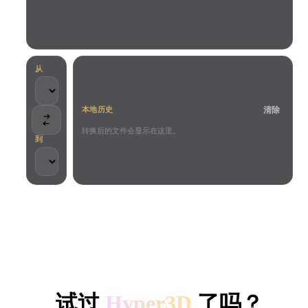
用例
AI 图像重混
AI HDRI 生成器
3D 网格 편집기
3D Printing
Animation
AI 图像增强器
3D 模型搜索引擎
Game
Automotive
AI 纹理生成器
SVG 转 3D 转换器
Development
Design
从
NFT Creation
E-commerce
清除
本地历史
Character
VR/AR
Design
转换后的文件会显示在这里。
到
Metaverse
Jewelry Design
Mechanical
Engineering
客户与团队信任
插件
本地处理
无需账号
最大 200MB
Blender
Unity
Unreal
HYPER3D AI 3D 生成
Godot
Maya
3DS Max
试过
Hyper3D
了吗？