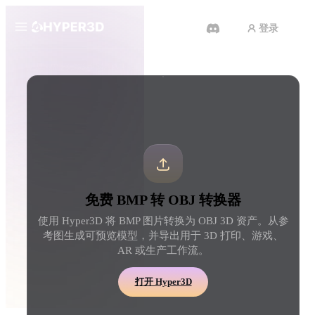
登录
产品
工具
3D 格式转换器
BMP 转 OBJ 转换器
功能
Rodin
ChatAvatar
API
图片转 3D
文本转 3D
定价
上传一张图片，即刻获得 3D 物
从文字提示到 3D 物体 
体。
刻完成。
资源
AI 图片生成器
AI 视频生成器
免费 BMP 转 OBJ 转换器
用一句简单提示生成高质
用 AI 从文字或图片创作视频。
内容。
使用 Hyper3D 将 BMP 图片转换为 OBJ 3D 资产。从参
社区
考图生成可预览模型，并导出用于 3D 打印、游戏、
API
AR 或生产工作流。
将我们的创意 AI 接入你的应用
或工作流。
故事
研究
博客
打开 Hyper3D
OmniCraft