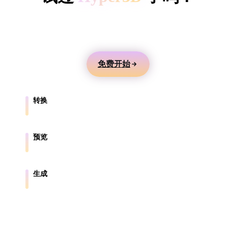
ComfyUI
用文本或图片生成 3D 模型，在线预览，并导出到游
戏、产品、AR 和 3D 打印工作流。
风格
Abstract
Anime
Cartoon
Cel-Shaded
免费开始
Fantasy
Flat
Gothic
Hand-Painte
转换
Industrial
Isometric
Low Poly
Medieval
在浏览器支持的格式之间转换模型。
Minimalist
Modern
Organic
Photorealisti
预览
在线检查源文件和转换后的文件。
Pixel Art
Realistic
Retro
Stylized
生成
从文本或图片创建新的 3D 资产。
Voxel