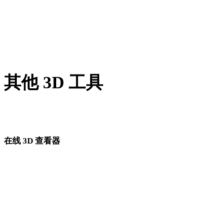
PNG 转 OBJ
JPG 转 OBJ
Show 7 more
其他 3D 工具
进入下一步工作流前，可在相关在线 3D 查看器中检查源资产
转换后的资产。
在线 3D 查看器
为此转换页面固定选择的 8 个相关查看器。
USDZ 查看器
GLTF 查看器