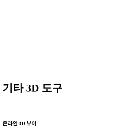
AMF에서 OBJ로
X에서 OBJ로
BLEND에서 OBJ로
PNG에서 OBJ로
JPG에서 OBJ로
Show 7 more
기타 3D 도구
다음 워크플로로 가져오기 전에 관련 온라인 3D 뷰어에서 원본
또는 변환된 에셋을 확인하세요.
온라인 3D 뷰어
이 변환기 페이지에 고정으로 선택된 관련 뷰어 8개입니다.