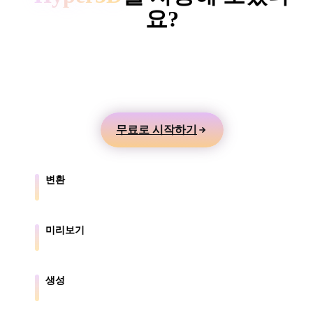
ComfyUI
요?
텍스트나 이미지에서 3D 모델을 만들고 온라인으로
스타일
미리본 뒤 게임, 제품, AR, 3D 프린팅 워크플로로 내
Abstract
Anime
Cartoon
Cel-Shaded
보내세요.
Fantasy
Flat
Gothic
Hand-Painte
무료로 시작하기
Industrial
Isometric
Low Poly
Medieval
변환
Minimalist
Modern
Organic
Photorealisti
브라우저가 지원하는 형식 간에 모델을 변환합니다.
Pixel Art
Realistic
Retro
Stylized
미리보기
원본 파일과 변환된 파일을 온라인으로 확인합니다.
Voxel
생성
텍스트나 이미지에서 새로운 3D 에셋을 만듭니다.