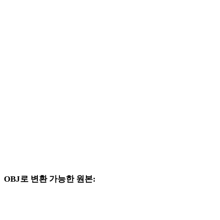
BMP에서 3DS로
BMP에서 3DM로
BMP에서 DXF로
BMP에서 DWG로
BMP에서 PNG로
BMP에서 JPG로
BMP에서 JPEG로
BMP에서 WEBP로
OBJ로 변환 가능한 원본:
대상 선택지에 OBJ가 포함된 다른 원본 형식입니다.