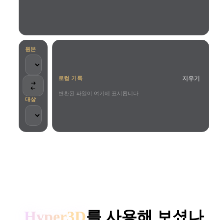
사용 사례
AI 이미지 리믹스
AI HDRI 생성기
3D 메시 편집기
3D Printing
Animation
AI 이미지 향상 도구
3D 모델 검색 엔진
Game
Automotive
AI 텍스처 생성기
SVG to 3D 변환기
Development
Design
원본
NFT Creation
E-commerce
지우기
로컬 기록
Character
VR/AR
Design
변환된 파일이 여기에 표시됩니다.
대상
Metaverse
Jewelry Design
Mechanical
Engineering
크리에이터와 팀이 신뢰합니다
플러그인
로컬 처리
계정 불필요
최대 200MB
Blender
Unity
Unreal
HYPER3D AI 3D 생성
Godot
Maya
3DS Max
Hyper3D
를 사용해 보셨나