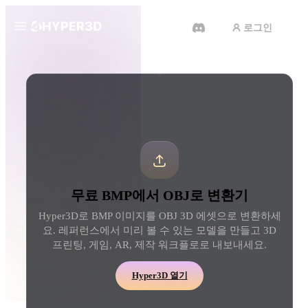
로그인
제품
도구
3D 형식 변환기
BMP에서 OBJ로 변환기
기능
Rodin
ChatAvatar
API
이미지를 3D로
텍스트를 3D로
요금
사진을 업로드하면 3D 오브젝트
텍스트 프롬프트를 3D 
를 바로 받아보세요.
로 — 즉시 변환.
리소스
AI 비디오 생성기
AI 이미지 생성기
무료 BMP에서 OBJ로 변환기
AI로 텍스트나 이미지에서 영상
간단한 프롬프트로 고품
을 만드세요.
얼을 생성하세요.
Hyper3D로 BMP 이미지를 OBJ 3D 에셋으로 변환하세
커뮤니티
요. 레퍼런스에서 미리 볼 수 있는 모델을 만들고 3D
API
프린팅, 게임, AR, 제작 워크플로로 내보내세요.
우리의 크리에이티브 AI를 앱이
나 워크플로에 연결하세요.
스토리
연구
블로그
Hyper3D 열기
OmniCraft