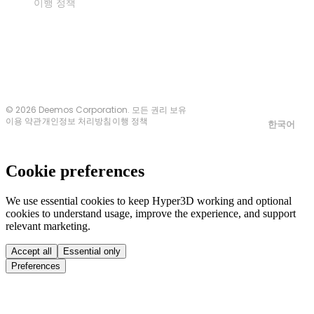
이행 정책
문의하기
© 2026 Deemos Corporation. 모든 권리 보유
이용 약관
개인정보 처리방침
이행 정책
한국어
Cookie preferences
We use essential cookies to keep Hyper3D working and optional
cookies to understand usage, improve the experience, and support
relevant marketing.
Accept all
Essential only
Preferences