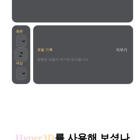
사용 사례
AI 이미지 리믹스
AI HDRI 생성기
3D 메시 편집기
3D Printing
Animation
AI 이미지 향상 도구
3D 모델 검색 엔진
Game
Automotive
AI 텍스처 생성기
SVG to 3D 변환기
Development
Design
원본
NFT Creation
E-commerce
지우기
로컬 기록
Character
VR/AR
Design
변환된 파일이 여기에 표시됩니다.
대상
Metaverse
Jewelry Design
Mechanical
Engineering
크리에이터와 팀이 신뢰합니다
플러그인
로컬 처리
계정 불필요
최대 200MB
Blender
Unity
Unreal
HYPER3D AI 3D 생성
Godot
Maya
3DS Max
Hyper3D
를 사용해 보셨나