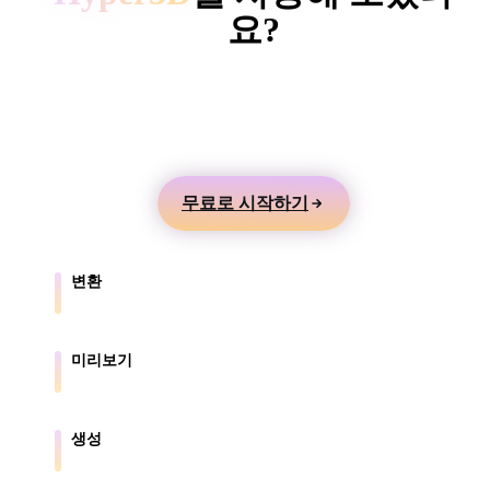
ComfyUI
요?
텍스트나 이미지에서 3D 모델을 만들고 온라인으로
스타일
미리본 뒤 게임, 제품, AR, 3D 프린팅 워크플로로 내
Abstract
Anime
Cartoon
Cel-Shaded
보내세요.
Fantasy
Flat
Gothic
Hand-Painte
무료로 시작하기
Industrial
Isometric
Low Poly
Medieval
변환
Minimalist
Modern
Organic
Photorealisti
브라우저가 지원하는 형식 간에 모델을 변환합니다.
Pixel Art
Realistic
Retro
Stylized
미리보기
원본 파일과 변환된 파일을 온라인으로 확인합니다.
Voxel
생성
텍스트나 이미지에서 새로운 3D 에셋을 만듭니다.