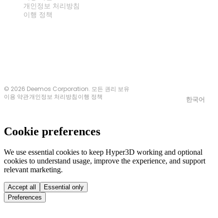
개인정보 처리방침
이행 정책
문의하기
© 2026 Deemos Corporation. 모든 권리 보유
이용 약관
개인정보 처리방침
이행 정책
한국어
Cookie preferences
We use essential cookies to keep Hyper3D working and optional
cookies to understand usage, improve the experience, and support
relevant marketing.
Accept all
Essential only
Preferences