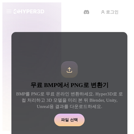
로그인
제품
도구
3D 형식 변환기
BMP에서 PNG로 변환기
기능
Rodin
ChatAvatar
API
이미지를 3D로
텍스트를 3D로
요금
사진을 업로드하면 3D 오브젝트
텍스트 프롬프트를 3D 
를 바로 받아보세요.
로 — 즉시 변환.
리소스
AI 비디오 생성기
AI 이미지 생성기
무료 BMP에서 PNG로 변환기
AI로 텍스트나 이미지에서 영상
간단한 프롬프트로 고품
을 만드세요.
얼을 생성하세요.
BMP를 PNG로 무료 온라인 변환하세요. Hyper3D로 로
커뮤니티
컬 처리하고 3D 모델을 미리 본 뒤 Blender, Unity,
API
Unreal용 결과를 다운로드하세요.
우리의 크리에이티브 AI를 앱이
나 워크플로에 연결하세요.
스토리
연구
블로그
파일 선택
OmniCraft