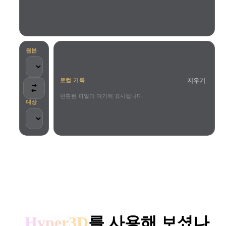
사용 사례
AI 이미지 리믹스
AI HDRI 생성기
3D 메시 편집기
3D Printing
Animation
AI 이미지 향상 도구
3D 모델 검색 엔진
Game
Automotive
AI 텍스처 생성기
SVG to 3D 변환기
Development
Design
원본
NFT Creation
E-commerce
지우기
로컬 기록
Character
VR/AR
Design
변환된 파일이 여기에 표시됩니다.
대상
Metaverse
Jewelry Design
Mechanical
Engineering
크리에이터와 팀이 신뢰합니다
플러그인
로컬 처리
계정 불필요
최대 200MB
Blender
Unity
Unreal
HYPER3D AI 3D 생성
Godot
Maya
3DS Max
Hyper3D
를 사용해 보셨나