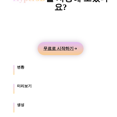
ComfyUI
요?
텍스트나 이미지에서 3D 모델을 만들고 온라인으로
스타일
미리본 뒤 게임, 제품, AR, 3D 프린팅 워크플로로 내
Abstract
Anime
Cartoon
Cel-Shaded
보내세요.
Fantasy
Flat
Gothic
Hand-Painte
무료로 시작하기
Industrial
Isometric
Low Poly
Medieval
변환
Minimalist
Modern
Organic
Photorealisti
브라우저가 지원하는 형식 간에 모델을 변환합니다.
Pixel Art
Realistic
Retro
Stylized
미리보기
원본 파일과 변환된 파일을 온라인으로 확인합니다.
Voxel
생성
텍스트나 이미지에서 새로운 3D 에셋을 만듭니다.