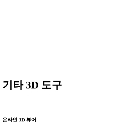
AMF에서 OBJ로
X에서 OBJ로
BLEND에서 OBJ로
PNG에서 OBJ로
JPG에서 OBJ로
Show 7 more
기타 3D 도구
다음 워크플로로 가져오기 전에 관련 온라인 3D 뷰어에서 원본
또는 변환된 에셋을 확인하세요.
온라인 3D 뷰어
이 변환기 페이지에 고정으로 선택된 관련 뷰어 8개입니다.