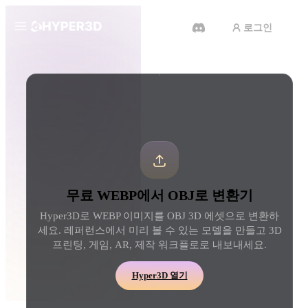
로그인
제품
도구
3D 형식 변환기
WEBP에서 OBJ로 변환기
기능
Rodin
ChatAvatar
API
이미지를 3D로
텍스트를 3D로
요금
사진을 업로드하면 3D 오브젝트
텍스트 프롬프트를 3D 
를 바로 받아보세요.
로 — 즉시 변환.
리소스
AI 비디오 생성기
AI 이미지 생성기
무료 WEBP에서 OBJ로 변환기
AI로 텍스트나 이미지에서 영상
간단한 프롬프트로 고품
을 만드세요.
얼을 생성하세요.
Hyper3D로 WEBP 이미지를 OBJ 3D 에셋으로 변환하
커뮤니티
세요. 레퍼런스에서 미리 볼 수 있는 모델을 만들고 3D
API
프린팅, 게임, AR, 제작 워크플로로 내보내세요.
우리의 크리에이티브 AI를 앱이
나 워크플로에 연결하세요.
스토리
연구
블로그
Hyper3D 열기
OmniCraft