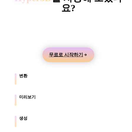
ComfyUI
요?
텍스트나 이미지에서 3D 모델을 만들고 온라인으로
스타일
미리본 뒤 게임, 제품, AR, 3D 프린팅 워크플로로 내
Abstract
Anime
Cartoon
Cel-Shaded
보내세요.
Fantasy
Flat
Gothic
Hand-Painte
무료로 시작하기
Industrial
Isometric
Low Poly
Medieval
변환
Minimalist
Modern
Organic
Photorealisti
브라우저가 지원하는 형식 간에 모델을 변환합니다.
Pixel Art
Realistic
Retro
Stylized
미리보기
원본 파일과 변환된 파일을 온라인으로 확인합니다.
Voxel
생성
텍스트나 이미지에서 새로운 3D 에셋을 만듭니다.