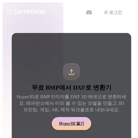
로그인
제품
도구
3D 형식 변환기
BMP에서 DXF로 변환기
기능
Rodin
ChatAvatar
API
이미지를 3D로
텍스트를 3D로
요금
사진을 업로드하면 3D 오브젝트
텍스트 프롬프트를 3D 
를 바로 받아보세요.
로 — 즉시 변환.
리소스
AI 비디오 생성기
AI 이미지 생성기
무료 BMP에서 DXF로 변환기
AI로 텍스트나 이미지에서 영상
간단한 프롬프트로 고품
을 만드세요.
얼을 생성하세요.
Hyper3D로 BMP 이미지를 DXF 3D 에셋으로 변환하세
커뮤니티
요. 레퍼런스에서 미리 볼 수 있는 모델을 만들고 3D
API
프린팅, 게임, AR, 제작 워크플로로 내보내세요.
우리의 크리에이티브 AI를 앱이
나 워크플로에 연결하세요.
스토리
연구
블로그
Hyper3D 열기
OmniCraft