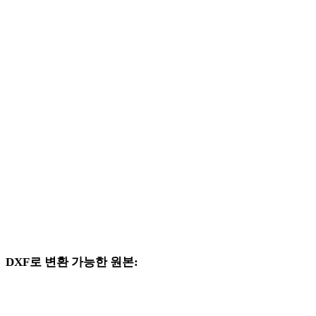
BMP에서 DAE로
BMP에서 3DS로
BMP에서 3DM로
BMP에서 DWG로
BMP에서 PNG로
BMP에서 JPG로
BMP에서 JPEG로
BMP에서 WEBP로
DXF로 변환 가능한 원본:
대상 선택지에 DXF가 포함된 다른 원본 형식입니다.