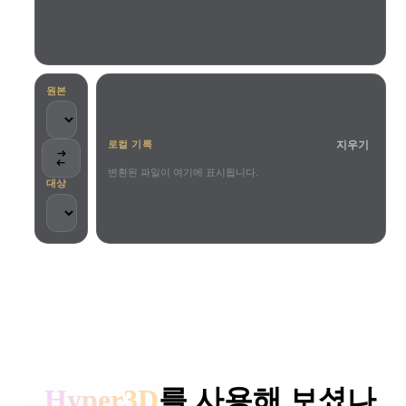
사용 사례
AI 이미지 리믹스
AI HDRI 생성기
3D 메시 편집기
3D Printing
Animation
AI 이미지 향상 도구
3D 모델 검색 엔진
Game
Automotive
AI 텍스처 생성기
SVG to 3D 변환기
Development
Design
원본
NFT Creation
E-commerce
지우기
로컬 기록
Character
VR/AR
Design
변환된 파일이 여기에 표시됩니다.
대상
Metaverse
Jewelry Design
Mechanical
Engineering
크리에이터와 팀이 신뢰합니다
플러그인
로컬 처리
계정 불필요
최대 200MB
Blender
Unity
Unreal
HYPER3D AI 3D 생성
Godot
Maya
3DS Max
Hyper3D
를 사용해 보셨나