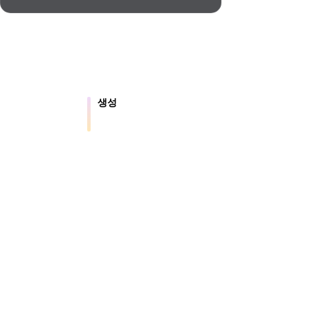
Automotive
Design
Character
Design
생성
 파일을 온라인으
텍스트나 이미지에서 새로운 3D 에셋
을 만듭니다.
21
.5는 약 4초 만에 지오메트리, 약 5초 만에 전체 모
션용 결과를 제공합니다.
Flat
Gothic
Minimalist
Modern