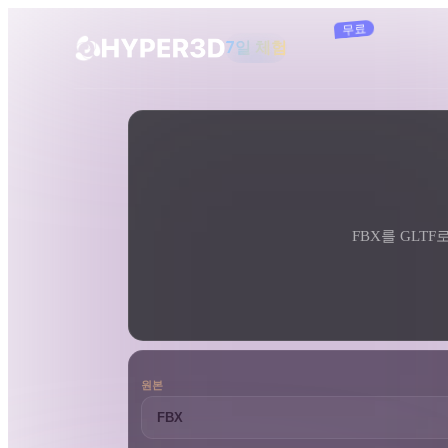
구독
제품
도구
3D 형식 변환기
FBX에서 GLTF로 변환기
기능
Rodin
ChatAvatar
API
이미지를 3D로
요금
사진을 업로드하면 3D 오브젝트를 바로
받아보세요.
FBX를 GLTF
리소스
AI 이미지 생성기
간단한 프롬프트로 고품질 비주얼을 생성
하세요.
커뮤니티
OmniCraft
원본
AI 이미지 리믹스
AI 텍스처
스토리
연구
블로그
AI 이미지 향상 도구
AI HDRI