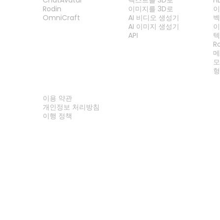
Rodin
이미지를 3D로
이
OmniCraft
AI 비디오 생성기
벡
AI 이미지 생성기
이
API
텍
R
메
모
형
법률
이용 약관
개인정보 처리방침
이행 정책
문의하기