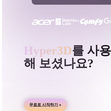
사용 사례
3D Printing
Animatio
NFT Creation
E-commer
Jewelry
Metaverse
Design
HYPER3D AI 3D 생성
Hyper3D
를 사
플러그인
해 보셨나요?
Blender
Unity
Unreal
God
스타일
텍스트나 이미지에서 3D 모델을 만들고 온라인
로 미리본 뒤 게임, 제품, AR, 3D 프린팅 워크
Abstract
Anime
Cart
내보내세요.
Hand-Painted
Industrial
Isome
무료로 시작하기