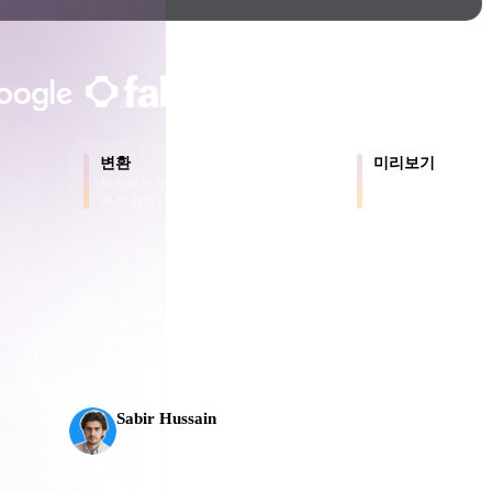
Game
n
Development
크리에이터와 팀이 신뢰합니다
ce
VR/AR
로컬 처리
계정 불필요
최대 200MB
Mechanical
변환
미리보기
Engineering
브라우저가 지원하는 형식 간에 모델
원본 파일과 변환된
을 변환합니다.
로 확인합니다.
용
ot
Maya
3DS Max
ComfyUI
AI 3D가 새로운 기준에 도달했습니다. Rodin Gen-2
으
델, 1천만 개 이상의 폴리곤, 깔끔한 구조와 프로덕
플로로
oon
Cel-Shaded
Fantasy
Sabir Hussain
tric
Low Poly
Medieval
AI 및 기술 애호가