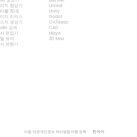
미지 향상기
Unreal
터를 3D로
Unity
미지 리믹스
Godot
스처 생성기
OV/Isaac
odin 검색
C4D
시 편집기
Maya
델 뷰어
3D Max
식 변환기
한국어
이용 약관
개인정보 처리방침
이행 정책