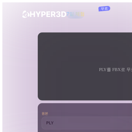
구독
제품
도구
3D 형식 변환기
PLY에서 FBX로 변환기
기능
Rodin
ChatAvatar
API
이미지를 3D로
요금
사진을 업로드하면 3D 오브젝트를 바로
받아보세요.
PLY를 FBX로 무
리소스
AI 이미지 생성기
간단한 프롬프트로 고품질 비주얼을 생성
하세요.
커뮤니티
OmniCraft
원본
AI 이미지 리믹스
AI 텍스처
스토리
연구
블로그
AI 이미지 향상 도구
AI HDRI