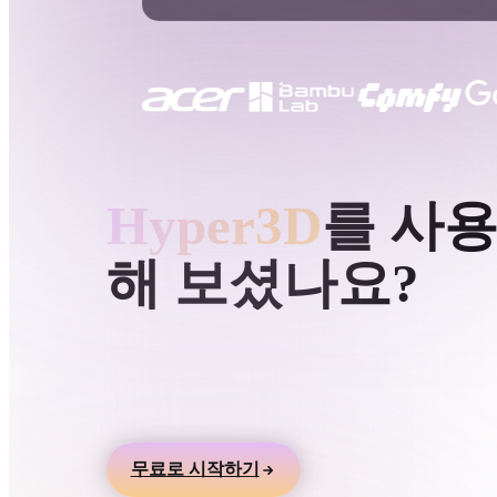
사용 사례
3D Printing
Animatio
NFT Creation
E-commer
Jewelry
Metaverse
Design
HYPER3D AI 3D 생성
Hyper3D
를 사
플러그인
해 보셨나요?
Blender
Unity
Unreal
God
스타일
텍스트나 이미지에서 3D 모델을 만들고 온라인
로 미리본 뒤 게임, 제품, AR, 3D 프린팅 워크
Abstract
Anime
Cart
내보내세요.
Hand-Painted
Industrial
Isome
무료로 시작하기