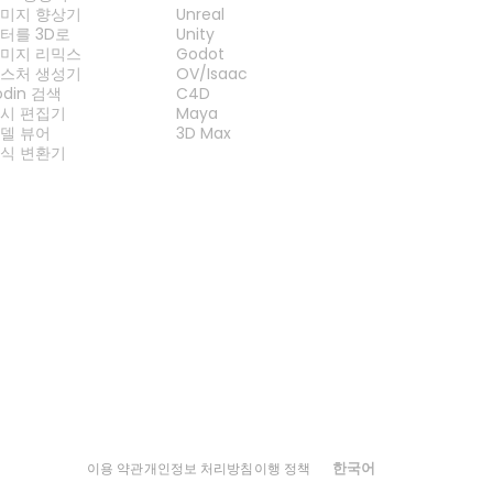
미지 향상기
Unreal
터를 3D로
Unity
미지 리믹스
Godot
스처 생성기
OV/Isaac
odin 검색
C4D
시 편집기
Maya
델 뷰어
3D Max
식 변환기
한국어
이용 약관
개인정보 처리방침
이행 정책