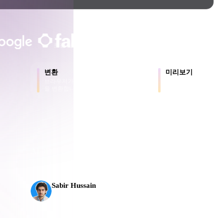
Game
n
Development
크리에이터와 팀이 신뢰합니다
ce
VR/AR
로컬 처리
계정 불필요
최대 200MB
Mechanical
변환
미리보기
Engineering
브라우저가 지원하는 형식 간에 모델
원본 파일과 변환된
을 변환합니다.
로 확인합니다.
용
ot
Maya
3DS Max
ComfyUI
AI 3D가 새로운 기준에 도달했습니다. Rodin Gen-2
으
델, 1천만 개 이상의 폴리곤, 깔끔한 구조와 프로덕
플로로
oon
Cel-Shaded
Fantasy
Sabir Hussain
tric
Low Poly
Medieval
AI 및 기술 애호가