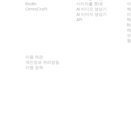
Rodin
이미지를 3D로
이
OmniCraft
AI 비디오 생성기
벡
AI 이미지 생성기
이
API
텍
R
메
모
형
법률
이용 약관
개인정보 처리방침
이행 정책
문의하기