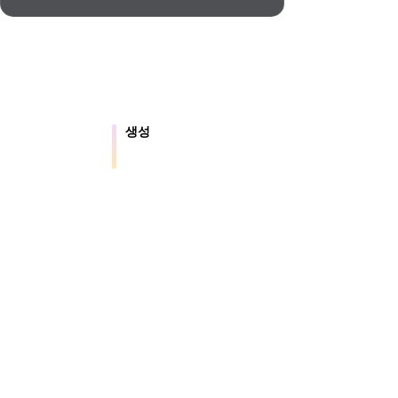
Automotive
Design
Character
Design
생성
 파일을 온라인으
텍스트나 이미지에서 새로운 3D 에셋
을 만듭니다.
21
.5는 약 4초 만에 지오메트리, 약 5초 만에 전체 모
션용 결과를 제공합니다.
Flat
Gothic
Minimalist
Modern