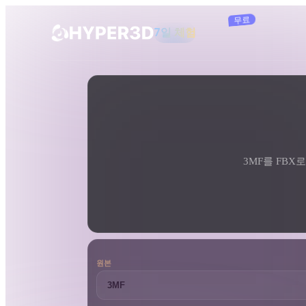
구독
7일 체험
제품
도구
3D 형식 변환기
3MF에서 FBX로 변환기
기능
Rodin
ChatAvatar
API
이미지를 3D로
요금
사진을 업로드하면 3D 오브젝트를 바로
받아보세요.
3MF를 FBX로
리소스
AI 이미지 생성기
간단한 프롬프트로 고품질 비주얼을 생성
하세요.
커뮤니티
OmniCraft
원본
AI 이미지 리믹스
AI 텍스처
스토리
연구
블로그
AI 이미지 향상 도구
AI HDRI