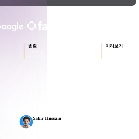
Game
n
Development
크리에이터와 팀이 신뢰합니다
ce
VR/AR
로컬 처리
계정 불필요
최대 200MB
Mechanical
변환
미리보기
Engineering
브라우저가 지원하는 형식 간에 모델
원본 파일과 변환된
을 변환합니다.
로 확인합니다.
용
ot
Maya
3DS Max
ComfyUI
AI 3D가 새로운 기준에 도달했습니다. Rodin Gen-2
으
델, 1천만 개 이상의 폴리곤, 깔끔한 구조와 프로덕
플로로
oon
Cel-Shaded
Fantasy
Sabir Hussain
tric
Low Poly
Medieval
AI 및 기술 애호가