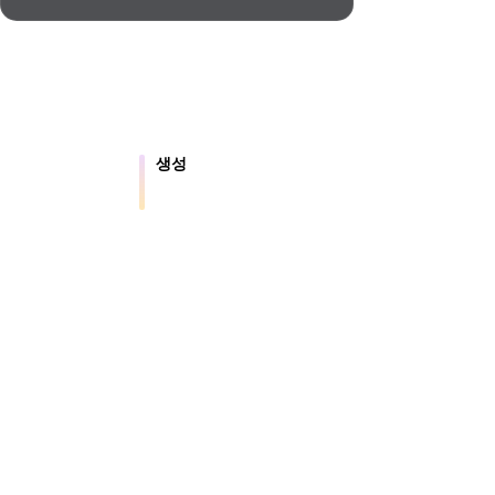
Automotive
Design
Character
Design
생성
 파일을 온라인으
텍스트나 이미지에서 새로운 3D 에셋
을 만듭니다.
21
.5는 약 4초 만에 지오메트리, 약 5초 만에 전체 모
션용 결과를 제공합니다.
Flat
Gothic
Minimalist
Modern