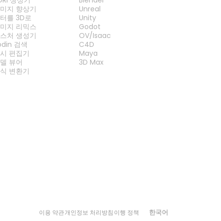
미지 향상기
Unreal
터를 3D로
Unity
미지 리믹스
Godot
스처 생성기
OV/Isaac
odin 검색
C4D
시 편집기
Maya
델 뷰어
3D Max
식 변환기
한국어
이용 약관
개인정보 처리방침
이행 정책