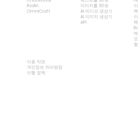
Rodin
이미지를 3D로
이
OmniCraft
AI 비디오 생성기
벡
AI 이미지 생성기
이
API
텍
R
메
모
형
법률
이용 약관
개인정보 처리방침
이행 정책
문의하기