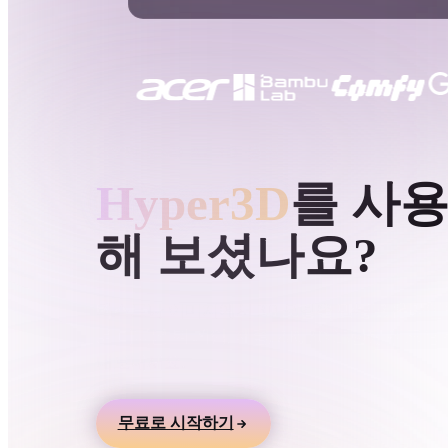
사용 사례
3D Printing
Animatio
NFT Creation
E-commer
Jewelry
Metaverse
Design
HYPER3D AI 3D 생성
Hyper3D
를 사
플러그인
해 보셨나요?
Blender
Unity
Unreal
God
스타일
텍스트나 이미지에서 3D 모델을 만들고 온라인
로 미리본 뒤 게임, 제품, AR, 3D 프린팅 워크
Abstract
Anime
Cart
내보내세요.
Hand-Painted
Industrial
Isome
무료로 시작하기