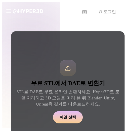
로그인
제품
도구
3D 형식 변환기
STL에서 DAE로 변환기
기능
Rodin
ChatAvatar
API
이미지를 3D로
텍스트를 3D로
요금
사진을 업로드하면 3D 오브젝트
텍스트 프롬프트를 3D 
를 바로 받아보세요.
로 — 즉시 변환.
리소스
AI 비디오 생성기
AI 이미지 생성기
무료 STL에서 DAE로 변환기
AI로 텍스트나 이미지에서 영상
간단한 프롬프트로 고품
을 만드세요.
얼을 생성하세요.
STL를 DAE로 무료 온라인 변환하세요. Hyper3D로 로
커뮤니티
컬 처리하고 3D 모델을 미리 본 뒤 Blender, Unity,
API
Unreal용 결과를 다운로드하세요.
우리의 크리에이티브 AI를 앱이
나 워크플로에 연결하세요.
스토리
연구
블로그
파일 선택
OmniCraft