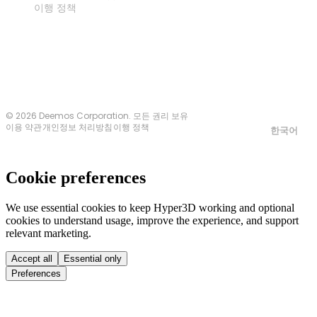
이행 정책
문의하기
© 2026 Deemos Corporation. 모든 권리 보유
이용 약관
개인정보 처리방침
이행 정책
한국어
Cookie preferences
We use essential cookies to keep Hyper3D working and optional
cookies to understand usage, improve the experience, and support
relevant marketing.
Accept all
Essential only
Preferences