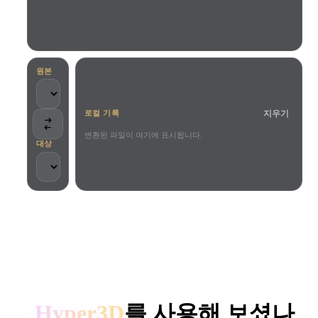
사용 사례
AI 이미지 리믹스
AI HDRI 생성기
3D 메시 편집기
3D Printing
Animation
AI 이미지 향상 도구
3D 모델 검색 엔진
Game
Automotive
AI 텍스처 생성기
SVG to 3D 변환기
Development
Design
원본
NFT Creation
E-commerce
지우기
로컬 기록
Character
VR/AR
Design
변환된 파일이 여기에 표시됩니다.
대상
Metaverse
Jewelry Design
Mechanical
Engineering
크리에이터와 팀이 신뢰합니다
플러그인
로컬 처리
계정 불필요
최대 200MB
Blender
Unity
Unreal
HYPER3D AI 3D 생성
Godot
Maya
3DS Max
Hyper3D
를 사용해 보셨나