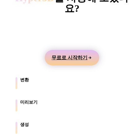
ComfyUI
요?
텍스트나 이미지에서 3D 모델을 만들고 온라인으로
스타일
미리본 뒤 게임, 제품, AR, 3D 프린팅 워크플로로 내
Abstract
Anime
Cartoon
Cel-Shaded
보내세요.
Fantasy
Flat
Gothic
Hand-Painte
무료로 시작하기
Industrial
Isometric
Low Poly
Medieval
변환
Minimalist
Modern
Organic
Photorealisti
브라우저가 지원하는 형식 간에 모델을 변환합니다.
Pixel Art
Realistic
Retro
Stylized
미리보기
원본 파일과 변환된 파일을 온라인으로 확인합니다.
Voxel
생성
텍스트나 이미지에서 새로운 3D 에셋을 만듭니다.