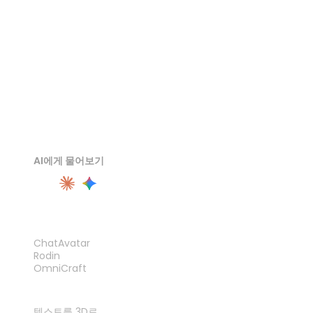
GLB 뷰어
AI에게 물어보기
제품
ChatAvatar
Rodin
OmniCraft
기능
텍스트를 3D로