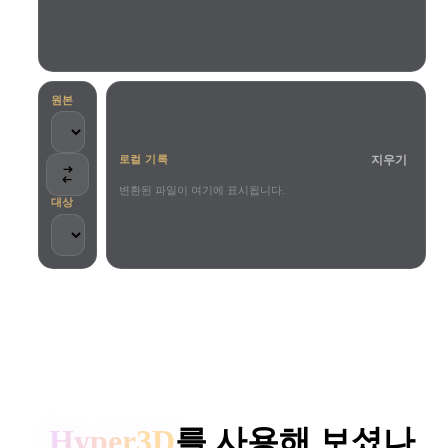
사용 사례
AI 이미지 리믹스
AI HDRI 생성기
3D 메시 편집기
3D Printing
Animation
AI 이미지 향상 도구
3D 모델 검색 엔진
Game
Automotive
AI 텍스처 생성기
SVG to 3D 변환기
Development
Design
원본
NFT Creation
E-commerce
지우기
로컬 기록
Character
VR/AR
Design
변환된 파일이 여기에 표시됩니다.
대상
Metaverse
Jewelry Design
Mechanical
Engineering
크리에이터와 팀이 신뢰합니다
플러그인
로컬 처리
계정 불필요
최대 200MB
Blender
Unity
Unreal
HYPER3D AI 3D 생성
Godot
Maya
3DS Max
Hyper3D
를 사용해 보셨나