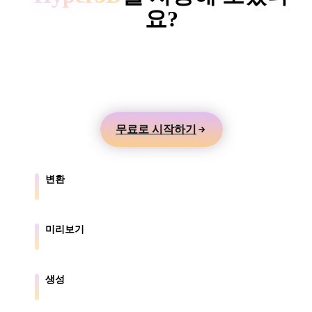
ComfyUI
요?
텍스트나 이미지에서 3D 모델을 만들고 온라인으로
스타일
미리본 뒤 게임, 제품, AR, 3D 프린팅 워크플로로 내
Abstract
Anime
Cartoon
Cel-Shaded
보내세요.
Fantasy
Flat
Gothic
Hand-Painte
무료로 시작하기
Industrial
Isometric
Low Poly
Medieval
변환
Minimalist
Modern
Organic
Photorealisti
브라우저가 지원하는 형식 간에 모델을 변환합니다.
Pixel Art
Realistic
Retro
Stylized
미리보기
원본 파일과 변환된 파일을 온라인으로 확인합니다.
Voxel
생성
텍스트나 이미지에서 새로운 3D 에셋을 만듭니다.