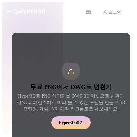
로그인
제품
도구
3D 형식 변환기
PNG에서 DWG로 변환기
기능
Rodin
ChatAvatar
API
이미지를 3D로
텍스트를 3D로
요금
사진을 업로드하면 3D 오브젝트
텍스트 프롬프트를 3D 
를 바로 받아보세요.
로 — 즉시 변환.
리소스
AI 비디오 생성기
AI 이미지 생성기
무료 PNG에서 DWG로 변환기
AI로 텍스트나 이미지에서 영상
간단한 프롬프트로 고품
을 만드세요.
얼을 생성하세요.
Hyper3D로 PNG 이미지를 DWG 3D 에셋으로 변환하
커뮤니티
세요. 레퍼런스에서 미리 볼 수 있는 모델을 만들고 3D
API
프린팅, 게임, AR, 제작 워크플로로 내보내세요.
우리의 크리에이티브 AI를 앱이
나 워크플로에 연결하세요.
스토리
연구
블로그
Hyper3D 열기
OmniCraft