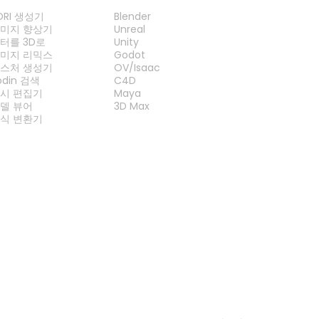
도구
플러그인
DRI 생성기
Blender
미지 향상기
Unreal
터를 3D로
Unity
미지 리믹스
Godot
스처 생성기
OV/Isaac
odin 검색
C4D
시 편집기
Maya
델 뷰어
3D Max
식 변환기