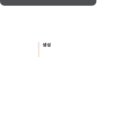
Automotive
Design
Character
Design
생성
 파일을 온라인으
텍스트나 이미지에서 새로운 3D 에셋
을 만듭니다.
21
.5는 약 4초 만에 지오메트리, 약 5초 만에 전체 모
션용 결과를 제공합니다.
Flat
Gothic
Minimalist
Modern