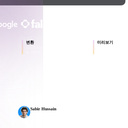
Game
n
Development
크리에이터와 팀이 신뢰합니다
ce
VR/AR
로컬 처리
계정 불필요
최대 200MB
Mechanical
변환
미리보기
Engineering
브라우저가 지원하는 형식 간에 모델
원본 파일과 변환된
을 변환합니다.
로 확인합니다.
용
ot
Maya
3DS Max
ComfyUI
AI 3D가 새로운 기준에 도달했습니다. Rodin Gen-2
으
델, 1천만 개 이상의 폴리곤, 깔끔한 구조와 프로덕
플로로
oon
Cel-Shaded
Fantasy
Sabir Hussain
tric
Low Poly
Medieval
AI 및 기술 애호가