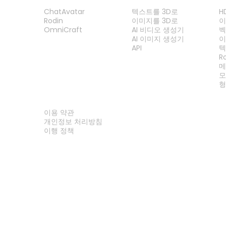
제품
기능
ChatAvatar
텍스트를 3D로
H
Rodin
이미지를 3D로
이
OmniCraft
AI 비디오 생성기
벡
AI 이미지 생성기
이
API
텍
R
메
모
형
법률
이용 약관
개인정보 처리방침
이행 정책
문의하기