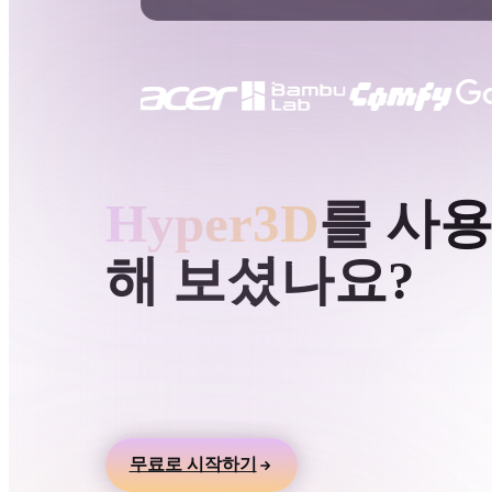
사용 사례
3D Printing
Animatio
NFT Creation
E-commer
Jewelry
Metaverse
Design
HYPER3D AI 3D 생성
Hyper3D
를 사
플러그인
해 보셨나요?
Blender
Unity
Unreal
God
스타일
텍스트나 이미지에서 3D 모델을 만들고 온라인
로 미리본 뒤 게임, 제품, AR, 3D 프린팅 워크
Abstract
Anime
Cart
내보내세요.
Hand-Painted
Industrial
Isome
무료로 시작하기