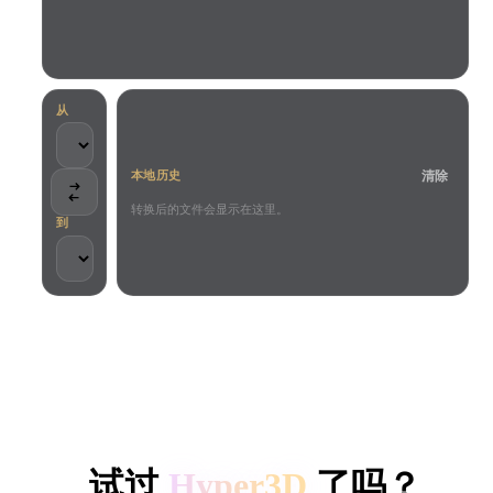
用例
AI 图像重混
AI HDRI 生成器
3D 网格 편집기
3D Printing
Animation
AI 图像增强器
3D 模型搜索引擎
Game
Automotive
AI 纹理生成器
SVG 转 3D 转换器
Development
Design
从
NFT Creation
E-commerce
清除
本地历史
Character
VR/AR
Design
转换后的文件会显示在这里。
到
Metaverse
Jewelry Design
Mechanical
Engineering
客户与团队信任
插件
本地处理
无需账号
最大 200MB
Blender
Unity
Unreal
HYPER3D AI 3D 生成
Godot
Maya
3DS Max
试过
Hyper3D
了吗？