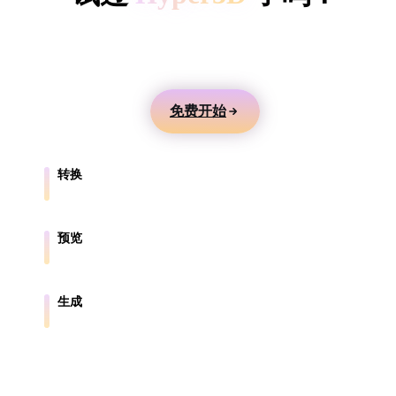
ComfyUI
用文本或图片生成 3D 模型，在线预览，并导出到游
戏、产品、AR 和 3D 打印工作流。
风格
Abstract
Anime
Cartoon
Cel-Shaded
免费开始
Fantasy
Flat
Gothic
Hand-Painte
转换
Industrial
Isometric
Low Poly
Medieval
在浏览器支持的格式之间转换模型。
Minimalist
Modern
Organic
Photorealisti
预览
在线检查源文件和转换后的文件。
Pixel Art
Realistic
Retro
Stylized
生成
从文本或图片创建新的 3D 资产。
Voxel