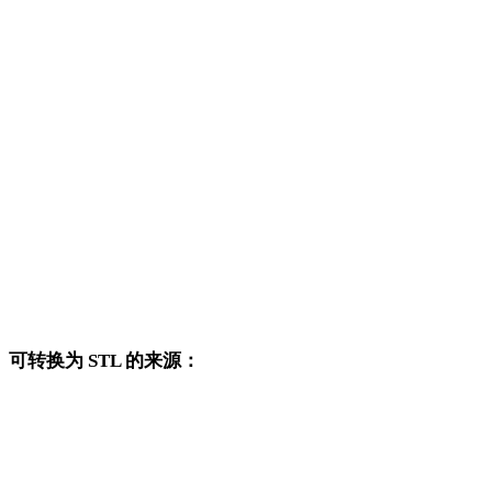
3MF 转 OBJ
3MF 转 FBX
3MF 转 USDZ
3MF 转 GLB
3MF 转 GLTF
3MF 转 PLY
3MF 转 DAE
可转换为 STL 的来源：
这些来源格式也可以进入已发布的 STL 目标转换页面。
OBJ 转 STL