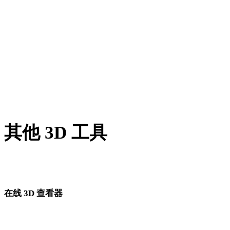
BLEND 转 STL
GCODE 转 STL
PNG 转 STL
JPG 转 STL
Show 8 more
其他 3D 工具
进入下一步工作流前，可在相关在线 3D 查看器中检查源资产
转换后的资产。
在线 3D 查看器
为此转换页面固定选择的 8 个相关查看器。