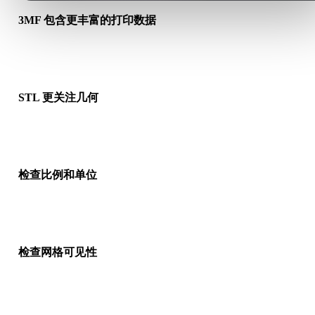
3MF 包含更丰富的打印数据
3MF 文件可能包含比 STL 更丰富的包信息。转换前请确认颜色
质、单位或打印元数据是否重要。
STL 更关注几何
STL 被切片软件广泛支持，但主要承载网格几何，因此转换后的
件可能无法保留完整 3MF 包上下文。
检查比例和单位
将 3MF 转换为 STL 后，请预览模型并确认比例、方向和可打印
寸，再进入切片。
检查网格可见性
发送到打印机或制造工作流前，请检查缺失壳体、反向法线或意
几何。