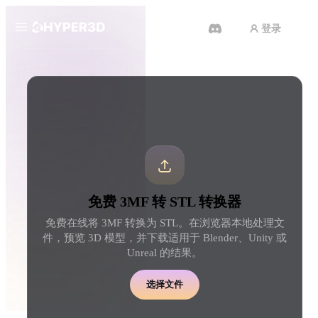
登录
产品
工具
3D 格式转换器
3MF 转 STL 转换器
功能
Rodin
ChatAvatar
API
图片转 3D
文本转 3D
定价
上传一张图片，即刻获得 3D 物
从文字提示到 3D 物体 
体。
刻完成。
资源
AI 图片生成器
AI 视频生成器
免费 3MF 转 STL 转换器
用一句简单提示生成高质
用 AI 从文字或图片创作视频。
内容。
免费在线将 3MF 转换为 STL。在浏览器本地处理文
社区
件，预览 3D 模型，并下载适用于 Blender、Unity 或
API
Unreal 的结果。
将我们的创意 AI 接入你的应用
或工作流。
故事
研究
博客
选择文件
OmniCraft