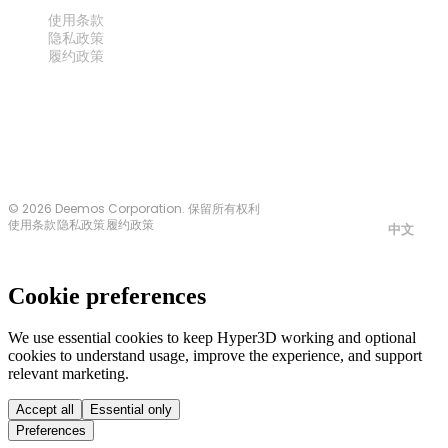
法律
使用条款
隐私政策
履约政策
联系我们
© 2026 Deemos Corporation. 保留所有权利
使用条款
隐私政策
履约政策
中文
Cookie preferences
We use essential cookies to keep Hyper3D working and optional
cookies to understand usage, improve the experience, and support
relevant marketing.
Accept all
Essential only
Preferences