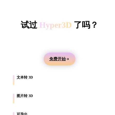
ComfyUI
HYPER3D AI 3D 生成
风格
试过
Hyper3D
了吗？
Abstract
Anime
Cartoon
Cel-Shaded
用文本或图片生成 3D 模型，并导出到游戏、产品展
Fantasy
Flat
Gothic
Hand-Painte
示和 3D 打印工作流。
Industrial
Isometric
Low Poly
Medieval
免费开始
Minimalist
Modern
Organic
Photorealisti
文本转 3D
Pixel Art
Realistic
Retro
Stylized
把提示词变成带纹理的模型草稿。
Voxel
图片转 3D
将产品照片和参考图转换为 3D 资产。
可导出