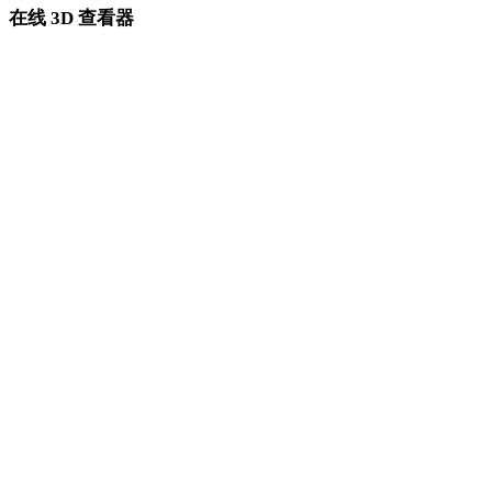
在线 3D 查看器
为 OBJ 工作流固定选择的 8 个相关查看器。
GLTF 查看器
PLY 查看器
USDZ 查看器
IFC 查看器
GLB 查看器
STL 查看器
STP 查看器
3MF 查看器