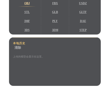
用例
OBJ
FBX
USDZ
AI 图像重混
AI HDRI 生成器
3D 网格 편집기
3D Printing
Animation
AI 图像增强器
3D 模型搜索引擎
STL
GLB
GLTF
Game
Automotive
AI 纹理生成器
SVG 转 3D 转换器
3MF
PLY
DAE
Development
Design
3DS
3DM
STEP
NFT Creation
E-commerce
STP
IGES
IFC
Character
VR/AR
本地历史
Design
清除
Metaverse
Jewelry Design
上传的模型会显示在这里。
Mechanical
Engineering
插件
Blender
Unity
Unreal
客户与团队信任
Godot
Maya
3DS Max
本地浏览器预览
无需账号
最大 200MB