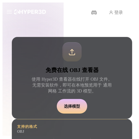
登录
产品
工具
在线 3D 查看器
OBJ 查看器
功能
Rodin
ChatAvatar
API
图片转 3D
文本转 3D
定价
上传一张图片，即刻获得 3D 物
从文字提示到 3D 物体 
免费在线 OBJ 查看器
体。
刻完成。
资源
使用 Hyper3D 查看器在线打开 OBJ 文件。
AI 图片生成器
无需安装软件，即可在本地预览用于 通用
AI 视频生成器
用一句简单提示生成高质
网格 工作流的 3D 模型。
用 AI 从文字或图片创作视频。
内容。
社区
选择模型
API
将我们的创意 AI 接入你的应用
或工作流。
故事
研究
博客
支持的格式
OBJ
OmniCraft