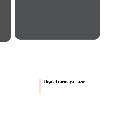
Automotive
Design
Character
Design
 GÜVENILIR
e
Dışa aktarmaya hazır
referansları 3D
Varlıkları Blender, Unity, Unreal, AR ve
21
baskı iş akışlarına taşıyın.
Flat
Gothic
Minimalist
Modern
 saniyede geometri, yaklaşık 5 saniyede tam