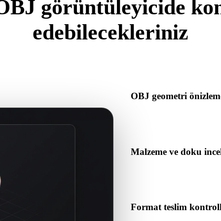
OBJ görüntüleyicide kon
edebilecekleriniz
vrimiçi görüntüleyici içe aktarma, inceleme, dönüştürme, yayınlama ve
öncesinde faydalı olmalıdır.
OBJ geometri önizlem
OBJ varlıklarını tarayıcıda 
yapısını kontrol edin.
Malzeme ve doku ince
Format bunlara başvuruyorsa 
önizlemenin doğru çözüldüğü
Format teslim kontroll