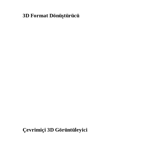
3D Format Dönüştürücü
OBJ formatını kaynak veya hedef olarak içeren doğrudan dönüştür
OBJ - FBX
OBJ - USDZ
OBJ - GLTF
OBJ - PLY
USDZ - OBJ
STL - OBJ
3MF - OBJ
PLY - OBJ
DXF - OBJ
OFF - OBJ
BLEND - OBJ
Çevrimiçi 3D Görüntüleyici
OBJ iş akışı için seçilen sekiz sabit ilgili görüntüleyici.