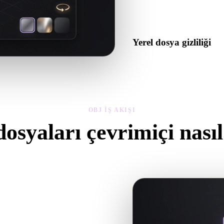
Dosyaları Blender, Unity, Unr
veya e-ticaret hatlarına taşı
Yerel dosya gizliliği
Temel görüntüleme için hesap
yüklemeleri yerel cihaz geçm
OBJ IŞ AKIŞI
osyaları çevrimiçi nasıl 
larını doğrudan tarayıcıda önizlemek için bu OBJ görüntüleyici iş akışı
ınıza uysun diye özel OBJ