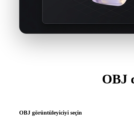
OBJ d
.OBJ dosya
OBJ görüntüleyiciyi seçin
Yükleme ipucu, başlık, SSS ve ilgili bağlantılar .OBJ iş akış
görüntüleyiciyi açın.