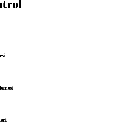
trol
ya AI üretimi
esi
açarak mesh görünürlüğünü, ölçeği, yönü ve temel sahne
lemesi
ek malzeme, doku veya ikili dosyaları yükleyin ve
nü inceleyin.
eri