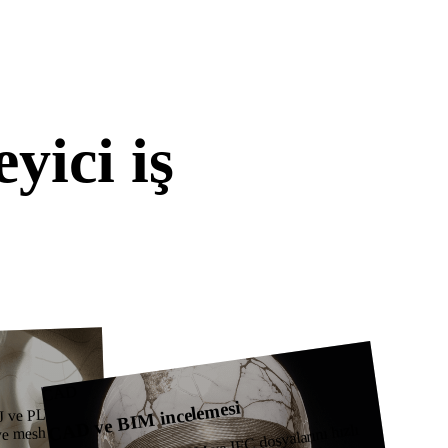
me hazır çıktılar sunuyor.
Stylized
Voxel
yici iş
nce evrensel
CAD
CAD ve BIM incelemesi
J ve PLY
 ve mesh