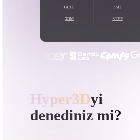
Kullanım Alanları
GLTF
3MF
3D Printing
Animatio
3DM
STEP
NFT Creation
E-commer
Jewelry
Metaverse
Design
Eklentiler
Blender
Unity
Unreal
God
HYPER3D AI 3D ÜRETIMI
Stiller
Hyper3D
yi
Abstract
Anime
Cart
denediniz mi?
Hand-Painted
Industrial
Isome
Metin veya görüntülerden 3D modeller üretin ve