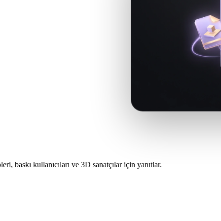
enzer iş akışlarında malzeme, ikili
i yerel tarayıcı geçmişinden son
leri, baskı kullanıcıları ve 3D sanatçılar için yanıtlar.