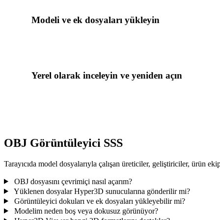
Modeli ve ek dosyaları yükleyin
Ana model dosyasını sürükleyip bırakın. OBJ, GLTF, DAE ve b
ve doku dosyalarını ekleyin.
Yerel olarak inceleyin ve yeniden açın
Döndürün, yakınlaştırın, önizlemeyi sıfırlayın ve bu cihazdak
yüklemeleri yeniden açın.
OBJ Görüntüleyici SSS
Tarayıcıda model dosyalarıyla çalışan üreticiler, geliştiriciler, ürün ekip
OBJ dosyasını çevrimiçi nasıl açarım?
Yüklenen dosyalar Hyper3D sunucularına gönderilir mi?
Görüntüleyici dokuları ve ek dosyaları yükleyebilir mi?
Modelim neden boş veya dokusuz görünüyor?