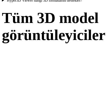
Hyper3D Viewer hangi 3D formatlarını destekler?
Tüm 3D model
görüntüleyiciler