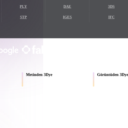
PLY
DAE
3DS
Game
n
Development
STP
IGES
IFC
ce
VR/AR
Mechanical
ÜRETICILER VE EKIPLER TARAFINDAN
Engineering
Yerel tarayıcı önizlemesi
Hesap gerekmez
200 MB’a kadar
ot
Maya
3DS Max
ComfyUI
Metinden 3Dye
Görüntüden 3Dy
Promptları dokulu model taslaklarına
Ürün fotoğraflarını ve 
dönüştürün.
varlıklara dönüştürün.
oon
Cel-Shaded
Fantasy
tric
Low Poly
Medieval
AI 3D yeni bir eşiğe ulaştı. Rodin Gen-2.5 yaklaşık 4