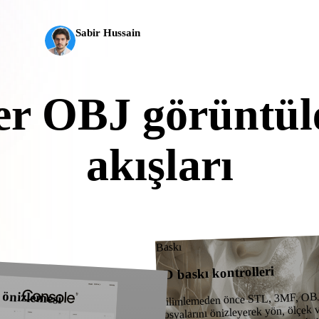
model, 10 milyondan fazla poligon, temiz yapı ve üreti
 Art
Realistic
Retro
Sabir Hussain
AI ve teknoloji meraklısı
r OBJ görüntüle
akışları
rını başka bir 3D, CAD, baskı veya gerçek zamanlı araca aktarmadan ö
mesh iş akışları için önizleyin.
Baskı
3D baskı kontrolleri
önizlemesi
Dilimlemeden önce STL, 3MF, OB
dosyalarını önizleyerek yön, ölçek