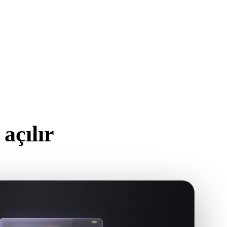
eal Engine, CAD araçları, AR görüntüleyiciler, dilimleyiciler
madan önce görüntüleyiciyi kullanın.
 oluşturmadan dosyaları tarayıcıda önizleyin ve son
işinde tutun.
açılır
nı izleyin.