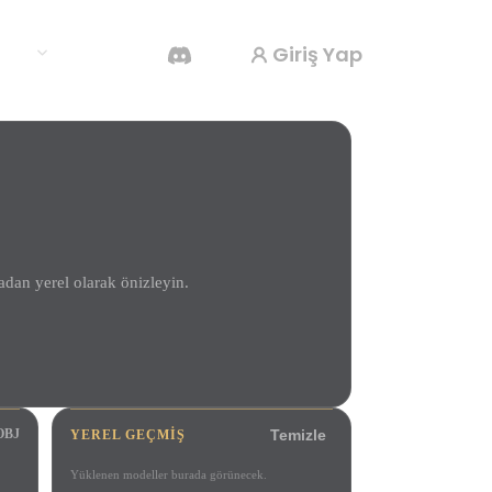
Giriş Yap
klar
Yapay Zeka Video Oluşturucu
Yapay zekayla metinden ya da görsellerden
video oluşturun.
dan yerel olarak önizleyin.
3D Mesh Düzenleyici
OBJ
YEREL GEÇMIŞ
Temizle
Yüklenen modeller burada görünecek.