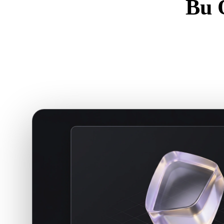
Bu 
Güçlü bir çe