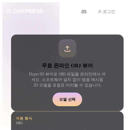
로그인
제품
도구
온라인 3D 뷰어
OBJ 뷰어
기능
Rodin
ChatAvatar
API
이미지를 3D로
텍스트를 3D로
요금
사진을 업로드하면 3D 오브젝트
텍스트 프롬프트를 3D 
무료 온라인 OBJ 뷰어
를 바로 받아보세요.
로 — 즉시 변환.
리소스
Hyper3D 뷰어로 OBJ 파일을 온라인에서 여
AI 비디오 생성기
AI 이미지 생성기
세요. 소프트웨어 설치 없이 범용 메시용
AI로 텍스트나 이미지에서 영상
간단한 프롬프트로 고품
3D 모델을 로컬로 미리볼 수 있습니다.
을 만드세요.
얼을 생성하세요.
커뮤니티
모델 선택
API
우리의 크리에이티브 AI를 앱이
나 워크플로에 연결하세요.
스토리
연구
블로그
지원 형식
OBJ
OmniCraft