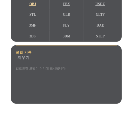
사용 사례
OBJ
FBX
USDZ
AI 이미지 리믹스
AI HDRI 생성기
3D 메시 편집기
3D Printing
Animation
AI 이미지 향상 도구
3D 모델 검색 엔진
STL
GLB
GLTF
Game
Automotive
AI 텍스처 생성기
SVG to 3D 변환기
3MF
PLY
DAE
Development
Design
3DS
3DM
STEP
NFT Creation
E-commerce
STP
IGES
IFC
Character
VR/AR
로컬 기록
Design
지우기
Metaverse
Jewelry Design
업로드한 모델이 여기에 표시됩니다.
Mechanical
Engineering
플러그인
Blender
Unity
Unreal
크리에이터와 팀이 신뢰합니다
Godot
Maya
3DS Max
로컬 브라우저 미리보기
계정 불필요
최대 200MB