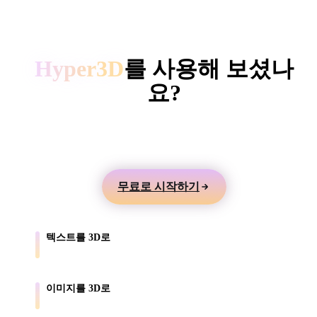
ComfyUI
HYPER3D AI 3D 생성
스타일
Hyper3D
를 사용해 보셨나
Abstract
Anime
Cartoon
Cel-Shaded
요?
Fantasy
Flat
Gothic
Hand-Painte
텍스트나 이미지에서 3D 모델을 만들고 게임, 제품,
3D 프린팅용으로 내보내세요.
Industrial
Isometric
Low Poly
Medieval
무료로 시작하기
Minimalist
Modern
Organic
Photorealisti
Pixel Art
Realistic
Retro
Stylized
텍스트를 3D로
프롬프트를 텍스처가 있는 모델 초안으로 바꿉니다.
Voxel
이미지를 3D로
제품 사진과 레퍼런스를 3D 에셋으로 변환합니다.