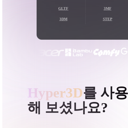
사용 사례
GLTF
3MF
3D Printing
Animatio
3DM
STEP
NFT Creation
E-commer
Jewelry
Metaverse
Design
플러그인
Blender
Unity
Unreal
God
HYPER3D AI 3D 생성
스타일
Hyper3D
를 사
Abstract
Anime
Cart
해 보셨나요?
Hand-Painted
Industrial
Isome
텍스트나 이미지에서 3D 모델을 만들고 게임, 제