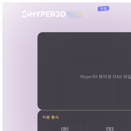
구독
제품
도구
온라인 3D 뷰어
DAE 뷰어
기능
Rodin
ChatAvatar
API
이미지를 3D로
요금
사진을 업로드하면 3D 오브젝트를 바로
받아보세요.
리소스
Hyper3D 뷰어로 DAE 
AI 이미지 생성기
간단한 프롬프트로 고품질 비주얼을 생성
하세요.
커뮤니티
OmniCraft
AI 이미지 리믹스
AI 텍스처
스토리
연구
블로그
지원 형식
AI 이미지 향상 도구
AI HDRI
OBJ
FBX