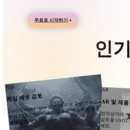
Organic
Photorealistic
Pixel
3D 프린팅용으로 내보내세요.
무료로 시작하기
인기
다른 3D, 
게임
AR
게임 에셋 검토
AR 및 제
Unity, Unreal Engine 또는 DCC 도구로 가져오기
전에 FBX, OBJ, GLB, GLTF 및 텍스처가 많은
전자상거래, A
검토용 USDZ,
에셋을 여세요.
세요.