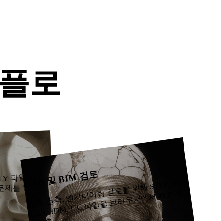
Stylized
Voxel
션용 결과를 제공합니다.
크플로
AE 파일을 미
CAD
CAD 및 BIM 검토
 PLY 파일을 미리
제
품,
건
축,
엔
지
니
어
검
토
를
위
해 STEP, STP,
IGES, 3DM, IFC
파
일
을
브
라
우
저
에
서
빠
르
여
세
 문제를 먼저 찾
링
게