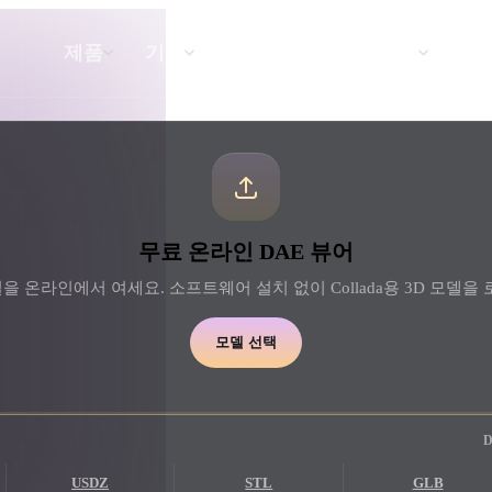
API
요금
제품
기능
리소스
텍스트를 3D로
텍스트 프롬프트를 3D 오브젝트로 — 즉
무료 온라인 DAE 뷰어
시 변환.
파일을 온라인에서 여세요. 소프트웨어 설치 없이 Collada용 3D 모델
API
우리의 크리에이티브 AI를 앱이나 워크플
로에 연결하세요.
모델 선택
 생성기
3D 모델 검색 엔진
 생성기
SVG to 3D 변환기
USDZ
STL
GLB