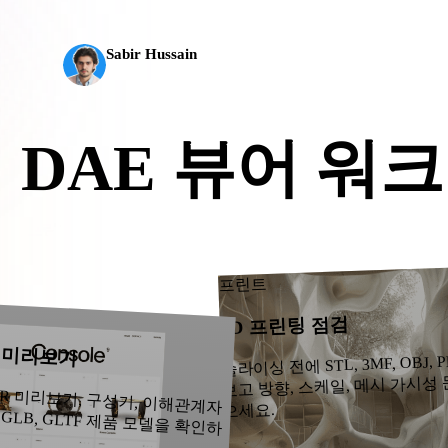
 Art
Realistic
Retro
델, 1천만 개 이상의 폴리곤, 깔끔한 구조와 프로덕
Sabir Hussain
AI 및 기술 애호가
 DAE 뷰어 워
CAD, 프린트, 실시간 도구로 가져오기 전에 Collada 워크플로용 D
리보세요.
프린트
3D 프린팅 점검
품 미리보기
슬라이싱 전에 STL, 3MF, OBJ,
보고 방향, 스케일, 메시 가시성
R 미리보기, 구성기, 이해관계자
 GLB, GLTF 제품 모델을 확인하
으세요.