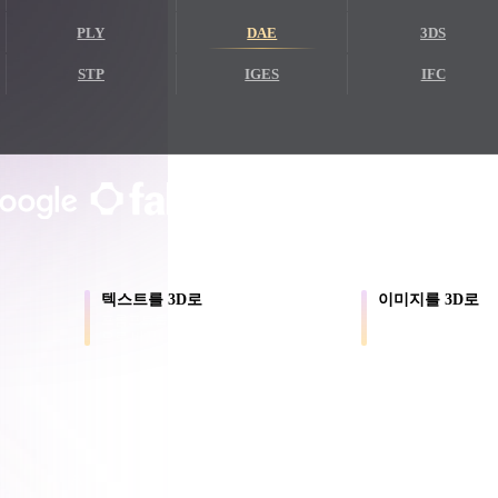
PLY
DAE
3DS
Game
n
Development
STP
IGES
IFC
ce
VR/AR
Mechanical
크리에이터와 팀이 신뢰합니다
Engineering
로컬 브라우저 미리보기
계정 불필요
최대 200MB
ot
Maya
3DS Max
ComfyUI
텍스트를 3D로
이미지를 3D로
프롬프트를 텍스처가 있는 모델 초안
제품 사진과 레퍼런스
으로 바꿉니다.
변환합니다.
용
oon
Cel-Shaded
Fantasy
tric
Low Poly
Medieval
AI 3D가 새로운 기준에 도달했습니다. Rodin Gen-2
품,