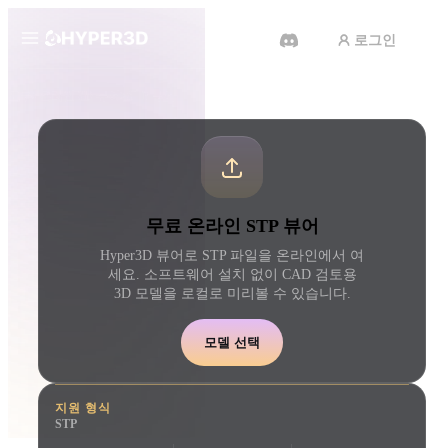
로그인
제품
도구
온라인 3D 뷰어
STP 뷰어
기능
Rodin
ChatAvatar
API
이미지를 3D로
텍스트를 3D로
요금
사진을 업로드하면 3D 오브젝트
텍스트 프롬프트를 3D 
무료 온라인 STP 뷰어
를 바로 받아보세요.
로 — 즉시 변환.
리소스
Hyper3D 뷰어로 STP 파일을 온라인에서 여
AI 비디오 생성기
AI 이미지 생성기
세요. 소프트웨어 설치 없이 CAD 검토용
AI로 텍스트나 이미지에서 영상
간단한 프롬프트로 고품
3D 모델을 로컬로 미리볼 수 있습니다.
을 만드세요.
얼을 생성하세요.
커뮤니티
모델 선택
API
우리의 크리에이티브 AI를 앱이
나 워크플로에 연결하세요.
스토리
연구
블로그
지원 형식
STP
OmniCraft