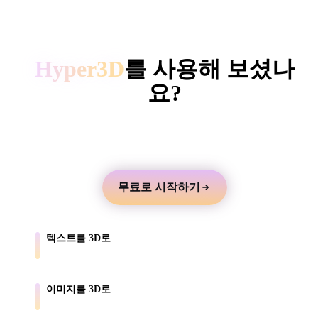
ComfyUI
HYPER3D AI 3D 생성
스타일
Hyper3D
를 사용해 보셨나
Abstract
Anime
Cartoon
Cel-Shaded
요?
Fantasy
Flat
Gothic
Hand-Painte
텍스트나 이미지에서 3D 모델을 만들고 게임, 제품,
3D 프린팅용으로 내보내세요.
Industrial
Isometric
Low Poly
Medieval
무료로 시작하기
Minimalist
Modern
Organic
Photorealisti
Pixel Art
Realistic
Retro
Stylized
텍스트를 3D로
프롬프트를 텍스처가 있는 모델 초안으로 바꿉니다.
Voxel
이미지를 3D로
제품 사진과 레퍼런스를 3D 에셋으로 변환합니다.