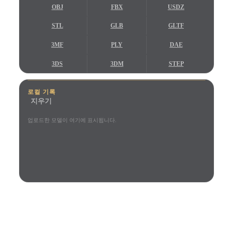
사용 사례
OBJ
FBX
USDZ
AI 이미지 리믹스
AI HDRI 생성기
3D 메시 편집기
3D Printing
Animation
AI 이미지 향상 도구
3D 모델 검색 엔진
STL
GLB
GLTF
Game
Automotive
AI 텍스처 생성기
SVG to 3D 변환기
3MF
PLY
DAE
Development
Design
3DS
3DM
STEP
NFT Creation
E-commerce
STP
IGES
IFC
Character
VR/AR
로컬 기록
Design
지우기
Metaverse
Jewelry Design
업로드한 모델이 여기에 표시됩니다.
Mechanical
Engineering
플러그인
Blender
Unity
Unreal
크리에이터와 팀이 신뢰합니다
Godot
Maya
3DS Max
로컬 브라우저 미리보기
계정 불필요
최대 200MB