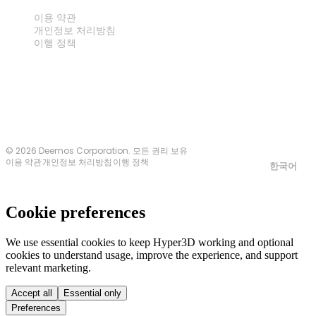
법률
이용 약관
개인정보 처리방침
이행 정책
문의하기
© 2026 Deemos Corporation. 모든 권리 보유
이용 약관
개인정보 처리방침
이행 정책
한국어
Cookie preferences
We use essential cookies to keep Hyper3D working and optional
cookies to understand usage, improve the experience, and support
relevant marketing.
Accept all
Essential only
Preferences