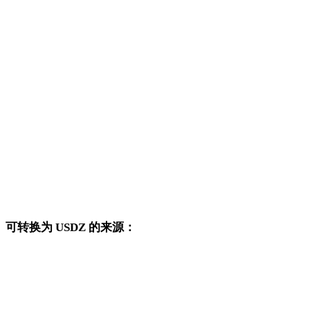
3MF 转 OBJ
3MF 转 FBX
3MF 转 STL
3MF 转 GLB
3MF 转 GLTF
3MF 转 PLY
3MF 转 DAE
可转换为 USDZ 的来源：
这些来源格式也可以进入已发布的 USDZ 目标转换页面。
OBJ 转 USDZ