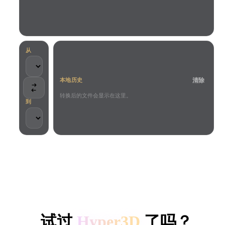
用例
AI 图像重混
AI HDRI 生成器
3D 网格 편집기
3D Printing
Animation
AI 图像增强器
3D 模型搜索引擎
Game
Automotive
AI 纹理生成器
SVG 转 3D 转换器
Development
Design
从
NFT Creation
E-commerce
清除
本地历史
Character
VR/AR
Design
转换后的文件会显示在这里。
到
Metaverse
Jewelry Design
Mechanical
Engineering
客户与团队信任
插件
本地处理
无需账号
最大 200MB
Blender
Unity
Unreal
HYPER3D AI 3D 生成
Godot
Maya
3DS Max
试过
Hyper3D
了吗？