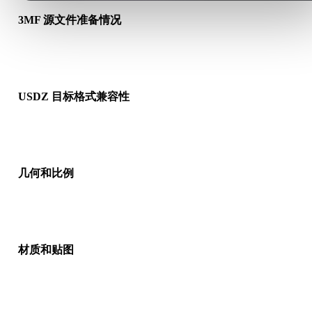
3MF 源文件准备情况
检查 3MF 文件是否能正常打开，并确认是否包含源格式需要的
质、贴图或二进制配套数据。
USDZ 目标格式兼容性
确认目标应用、引擎、切片软件、AR 查看器或生产流程是否接
USDZ。
几何和比例
预览转换结果，检查比例、方向、网格可见性、法线以及对象数
是否符合预期。
材质和贴图
部分转换会简化材质或外部贴图引用，因此发布或交付前请检查
果。