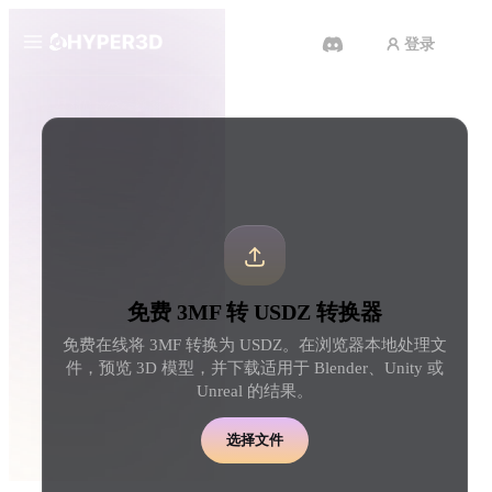
登录
产品
工具
3D 格式转换器
3MF 转 USDZ 转换器
功能
Rodin
ChatAvatar
API
图片转 3D
文本转 3D
定价
上传一张图片，即刻获得 3D 物
从文字提示到 3D 物体 
体。
刻完成。
资源
AI 图片生成器
AI 视频生成器
免费 3MF 转 USDZ 转换器
用一句简单提示生成高质
用 AI 从文字或图片创作视频。
内容。
免费在线将 3MF 转换为 USDZ。在浏览器本地处理文
社区
件，预览 3D 模型，并下载适用于 Blender、Unity 或
API
Unreal 的结果。
将我们的创意 AI 接入你的应用
或工作流。
故事
研究
博客
选择文件
OmniCraft