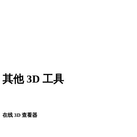
BLEND 转 USDZ
PNG 转 USDZ
JPG 转 USDZ
JPEG 转 USDZ
Show 7 more
其他 3D 工具
进入下一步工作流前，可在相关在线 3D 查看器中检查源资产
转换后的资产。
在线 3D 查看器
为此转换页面固定选择的 8 个相关查看器。