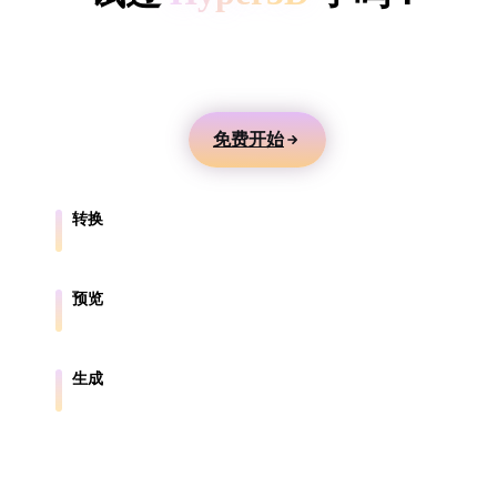
ComfyUI
用文本或图片生成 3D 模型，在线预览，并导出到游
戏、产品、AR 和 3D 打印工作流。
风格
Abstract
Anime
Cartoon
Cel-Shaded
免费开始
Fantasy
Flat
Gothic
Hand-Painte
转换
Industrial
Isometric
Low Poly
Medieval
在浏览器支持的格式之间转换模型。
Minimalist
Modern
Organic
Photorealisti
预览
在线检查源文件和转换后的文件。
Pixel Art
Realistic
Retro
Stylized
生成
从文本或图片创建新的 3D 资产。
Voxel