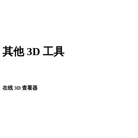
PNG 转 DAE
JPG 转 DAE
Show 7 more
其他 3D 工具
进入下一步工作流前，可在相关在线 3D 查看器中检查源资产
转换后的资产。
在线 3D 查看器
为此转换页面固定选择的 8 个相关查看器。
OBJ 查看器
FBX 查看器