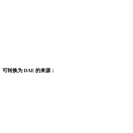
SVG 转 DWG
SVG 转 PNG
SVG 转 JPG
SVG 转 JPEG
SVG 转 WEBP
可转换为 DAE 的来源：
这些来源格式也可以进入已发布的 DAE 目标转换页面。
OBJ 转 DAE
FBX 转 DAE
USDZ 转 DAE