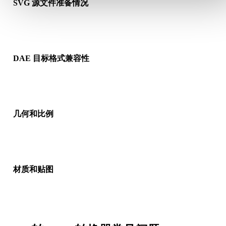
SVG 源文件准备情况
检查 SVG 文件是否能正常打开，并确认是否包含源格式需要的
质、贴图或二进制配套数据。
DAE 目标格式兼容性
确认目标应用、引擎、切片软件、AR 查看器或生产流程是否接
DAE。
几何和比例
预览转换结果，检查比例、方向、网格可见性、法线以及对象数
是否符合预期。
材质和贴图
部分转换会简化材质或外部贴图引用，因此发布或交付前请检查
果。