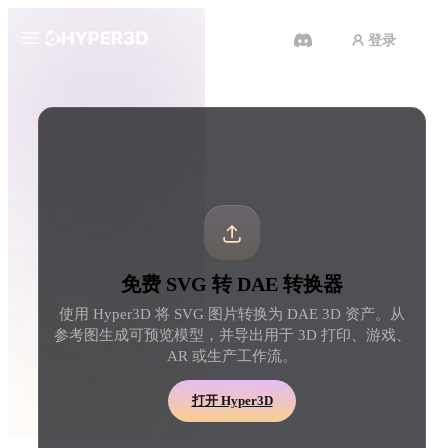
登录
产品
工具
3D 格式转换器
SVG 转 DAE 转换器
功能
Rodin
ChatAvatar
API
图片转 3D
文本转 3D
定价
上传一张图片，即刻获得 3D 物
从文字提示到 3D 物体 
体。
刻完成。
资源
AI 图片生成器
AI 视频生成器
免费 SVG 转 DAE 转换器
用一句简单提示生成高质
用 AI 从文字或图片创作视频。
内容。
使用 Hyper3D 将 SVG 图片转换为 DAE 3D 资产。从
社区
参考图生成可预览模型，并导出用于 3D 打印、游戏、
API
AR 或生产工作流。
将我们的创意 AI 接入你的应用
或工作流。
故事
研究
博客
打开 Hyper3D
OmniCraft