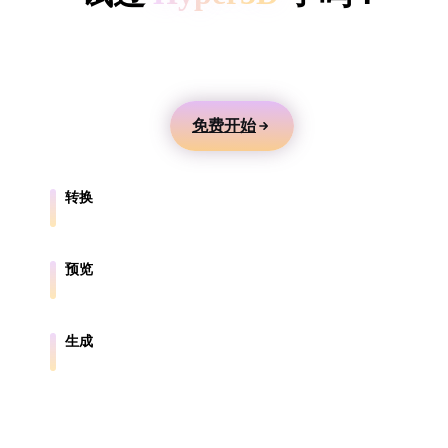
ComfyUI
用文本或图片生成 3D 模型，在线预览，并导出到游
戏、产品、AR 和 3D 打印工作流。
风格
Abstract
Anime
Cartoon
Cel-Shaded
免费开始
Fantasy
Flat
Gothic
Hand-Painte
转换
Industrial
Isometric
Low Poly
Medieval
在浏览器支持的格式之间转换模型。
Minimalist
Modern
Organic
Photorealisti
预览
在线检查源文件和转换后的文件。
Pixel Art
Realistic
Retro
Stylized
生成
从文本或图片创建新的 3D 资产。
Voxel