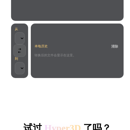
用例
AI 图像重混
AI HDRI 生成器
3D 网格 편집기
3D Printing
Animation
AI 图像增强器
3D 模型搜索引擎
Game
Automotive
AI 纹理生成器
SVG 转 3D 转换器
Development
Design
从
NFT Creation
E-commerce
清除
本地历史
Character
VR/AR
Design
转换后的文件会显示在这里。
到
Metaverse
Jewelry Design
Mechanical
Engineering
客户与团队信任
插件
本地处理
无需账号
最大 200MB
Blender
Unity
Unreal
HYPER3D AI 3D 生成
Godot
Maya
3DS Max
试过
Hyper3D
了吗？