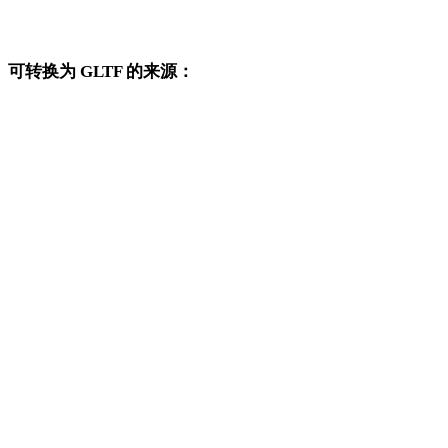
TIFF 转 DWG
可转换为 GLTF 的来源：
这些来源格式也可以进入已发布的 GLTF 目标转换页面。
OBJ 转 GLTF
FBX 转 GLTF
USDZ 转 GLTF
STL 转 GLTF
GLB 转 GLTF
3MF 转 GLTF
PLY 转 GLTF