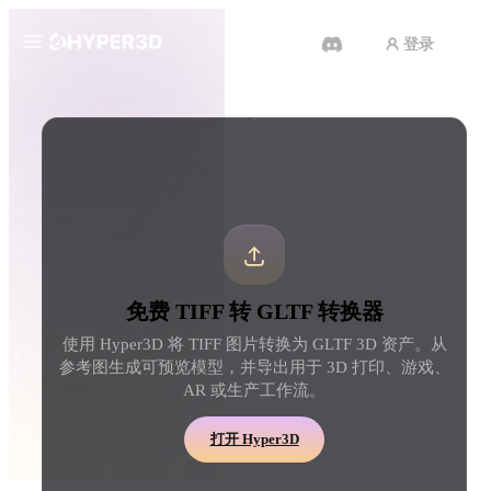
登录
产品
工具
3D 格式转换器
TIFF 转 GLTF 转换器
功能
Rodin
ChatAvatar
API
图片转 3D
文本转 3D
定价
上传一张图片，即刻获得 3D 物
从文字提示到 3D 物体 
体。
刻完成。
资源
AI 图片生成器
AI 视频生成器
免费 TIFF 转 GLTF 转换器
用一句简单提示生成高质
用 AI 从文字或图片创作视频。
内容。
使用 Hyper3D 将 TIFF 图片转换为 GLTF 3D 资产。从
社区
参考图生成可预览模型，并导出用于 3D 打印、游戏、
API
AR 或生产工作流。
将我们的创意 AI 接入你的应用
或工作流。
故事
研究
博客
打开 Hyper3D
OmniCraft