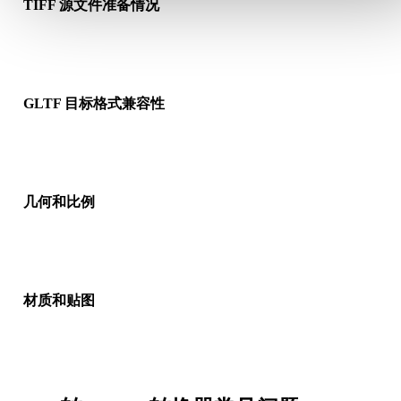
TIFF 源文件准备情况
检查 TIFF 文件是否能正常打开，并确认是否包含源格式需要的
质、贴图或二进制配套数据。
GLTF 目标格式兼容性
确认目标应用、引擎、切片软件、AR 查看器或生产流程是否接
GLTF。
几何和比例
预览转换结果，检查比例、方向、网格可见性、法线以及对象数
是否符合预期。
材质和贴图
部分转换会简化材质或外部贴图引用，因此发布或交付前请检查
果。