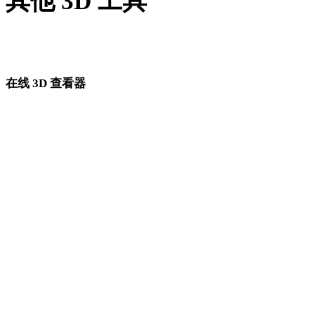
其他 3D 工具
进入下一步工作流前，可在相关在线 3D 查看器中检查源资产
转换后的资产。
在线 3D 查看器
为此转换页面固定选择的 8 个相关查看器。
GLTF 查看器
FBX 查看器
OBJ 查看器
DAE 查看器
PLY 查看器
3MF 查看器