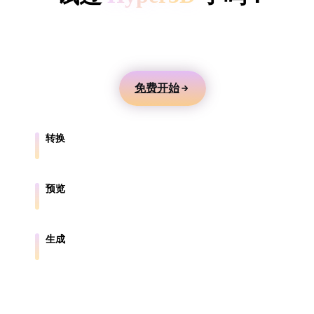
ComfyUI
用文本或图片生成 3D 模型，在线预览，并导出到游
戏、产品、AR 和 3D 打印工作流。
风格
Abstract
Anime
Cartoon
Cel-Shaded
免费开始
Fantasy
Flat
Gothic
Hand-Painte
转换
Industrial
Isometric
Low Poly
Medieval
在浏览器支持的格式之间转换模型。
Minimalist
Modern
Organic
Photorealisti
预览
在线检查源文件和转换后的文件。
Pixel Art
Realistic
Retro
Stylized
生成
从文本或图片创建新的 3D 资产。
Voxel