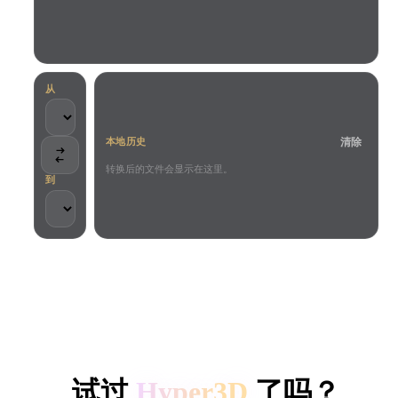
用例
AI 图像重混
AI HDRI 生成器
3D 网格 편집기
3D Printing
Animation
AI 图像增强器
3D 模型搜索引擎
Game
Automotive
AI 纹理生成器
SVG 转 3D 转换器
Development
Design
从
NFT Creation
E-commerce
清除
本地历史
Character
VR/AR
Design
转换后的文件会显示在这里。
到
Metaverse
Jewelry Design
Mechanical
Engineering
客户与团队信任
插件
本地处理
无需账号
最大 200MB
Blender
Unity
Unreal
HYPER3D AI 3D 生成
Godot
Maya
3DS Max
试过
Hyper3D
了吗？