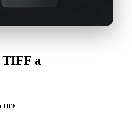
r TIFF a
F.
en TIFF
F se abre correctamente e incluye materiales, texturas o
os necesarios.