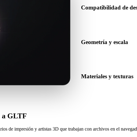
Compatibilidad de de
Confirma que GLTF sea acepta
producción de destino.
Geometría y escala
Previsualiza el resultado para
número esperado de objetos.
Materiales y texturas
Algunas conversiones simplifi
resultado antes de publicar o 
F a GLTF
rios de impresión y artistas 3D que trabajan con archivos en el navegad