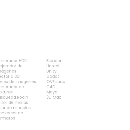
ERRAMIENTAS
PLUGINS
enerador HDRI
Blender
ejorador de
Unreal
mágenes
Unity
ector a 3D
Godot
emix de imágenes
OV/Isaac
enerador de
C4D
exturas
Maya
úsqueda Rodin
3D Max
ditor de mallas
isor de modelos
onversor de
ormatos