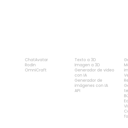
PRODUCTO
FUNCIONES
H
ChatAvatar
Texto a 3D
G
Rodin
Imagen a 3D
M
OmniCraft
Generador de video
i
con IA
V
Generador de
R
imágenes con IA
G
API
t
B
E
V
C
f
LEGAL