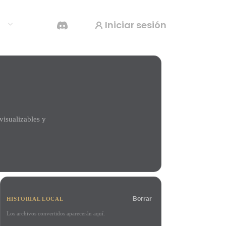
Iniciar sesión
os
Generador De Video Con IA
Crea vídeos a partir de texto o imágenes con
IA.
isualizables y
Editor de mallas 3D
Borrar
HISTORIAL LOCAL
Los archivos convertidos aparecerán aquí.