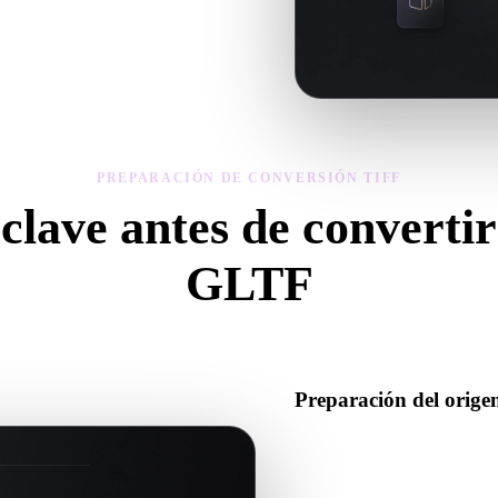
ía, materiales, escala y preparación
PREPARACIÓN DE CONVERSIÓN TIFF
clave antes de converti
GLTF
sa estas comprobaciones para evitar sorpresas al pasar de .TIFF a .GLT
Preparación del orig
Comprueba que el archivo TIF
datos binarios complementari