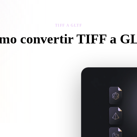
 Art
Realistic
Retro
TIFF A GLTF
mo convertir TIFF a G
gue este flujo TIFF a GLTF para crear un archivo .GLTF en el navegad
o y si necesita archivos
Hyper3D cuando la conversión