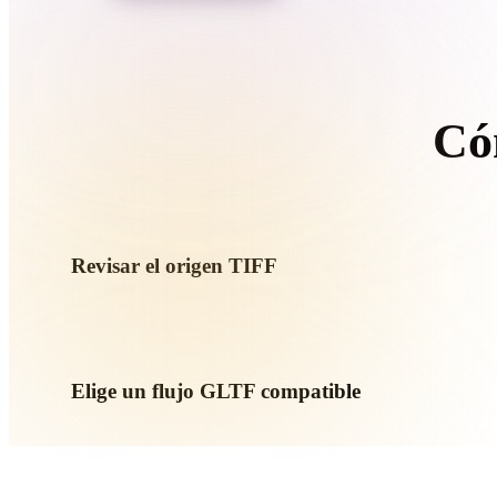
Organic
Photorealistic
Pixel
Có
Si
Revisar el origen TIFF
Comprueba si tu recurso TIFF está listo para el flujo de destin
complementarios.
Elige un flujo GLTF compatible
Usa los enlaces de conversores relacionados o continúa en 
requiera generación con IA o exportación.