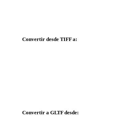
Convertir desde TIFF a:
Otros formatos de destino disponibles desde el selector TIFF.
TIFF a OBJ
TIFF a FBX
TIFF a GLB
TIFF a 3MF
TIFF a 3DS
TIFF a 3DM
Convertir a GLTF desde:
Otros formatos de origen cuyo selector de destino incluye GLTF.