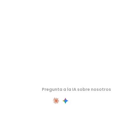
Inspecciona recursos de origen o convertidos en visores 3D
relacionados antes de importarlos al siguiente flujo.
Pregunta a la IA sobre nosotros