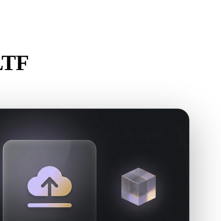
Stylized
Voxel
LTF
or.