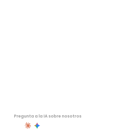
Visor 3DM
Visor 3DS
Visor 3MF
Visor GLTF
Visor STL
Pregunta a la IA sobre nosotros