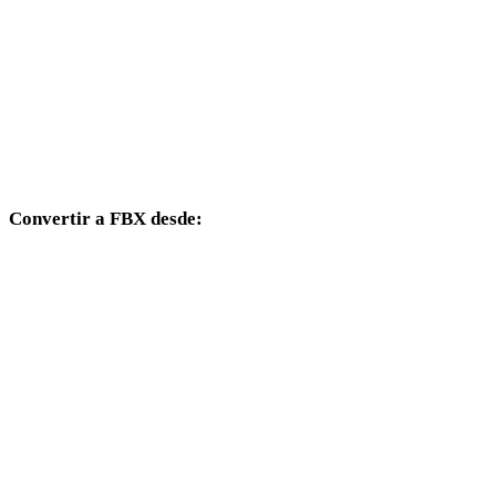
HEIC a 3DS
HEIC a 3DM
HEIC a DXF
HEIC a DWG
Convertir a FBX desde:
Otros formatos de origen cuyo selector de destino incluye FBX.
OBJ a FBX
USDZ a FBX
STL a FBX
GLB a FBX