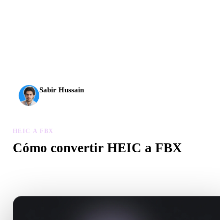
La IA 3D alcanzó un nuevo nivel. Rodin Gen-2.5 genera
geometría en unos 4 s, el modelo completo en unos 5 s, más
de 10 M de polígonos, estructura limpia y resultados listos
para producción.
Sabir Hussain
Entusiasta de IA y tecnología
HEIC A FBX
Cómo convertir HEIC a FBX
Sigue este flujo HEIC a FBX para crear un archivo .FBX en el
navegador.