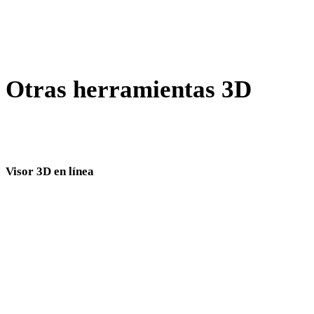
JPG a FBX
Show 7 more
Otras herramientas 3D
Inspecciona recursos de origen o convertidos en visores 3D
relacionados antes de importarlos al siguiente flujo.
Visor 3D en línea
Ocho visores relacionados fijos seleccionados para esta página de conversión.
Visor DAE
Visor OBJ
Visor FBX