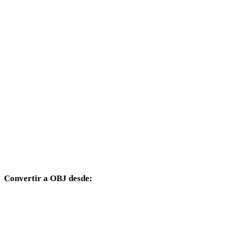
GIF a 3DS
GIF a 3DM
GIF a DXF
GIF a DWG
GIF a PNG
GIF a JPG
GIF a JPEG
GIF a WEBP
Convertir a OBJ desde:
Otros formatos de origen cuyo selector de destino incluye OBJ.
FBX a OBJ