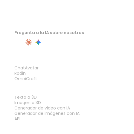
Pregunta a la IA sobre nosotros
PRODUCTO
ChatAvatar
Rodin
OmniCraft
FUNCIONES
Texto a 3D
Imagen a 3D
Generador de video con IA
Generador de imágenes con IA
API
HERRAMIENTAS