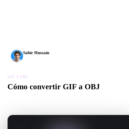
La IA 3D alcanzó un nuevo nivel. Rodin Gen-2.5 genera
geometría en unos 4 s, el modelo completo en unos 5 s, más
de 10 M de polígonos, estructura limpia y resultados listos
para producción.
Sabir Hussain
Entusiasta de IA y tecnología
GIF A OBJ
Cómo convertir GIF a OBJ
Sigue este flujo GIF a OBJ para crear un archivo .OBJ en el
navegador.