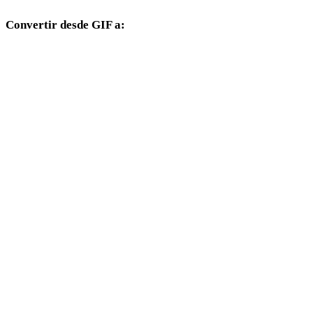
Convertir desde GIF a:
Otros formatos de destino disponibles desde el selector GIF.
GIF a FBX
GIF a USDZ
GIF a STL
GIF a GLB
GIF a GLTF
GIF a 3MF
GIF a PLY
GIF a DAE