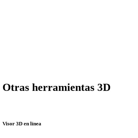
AMF a OBJ
X a OBJ
BLEND a OBJ
PNG a OBJ
JPG a OBJ
Show 7 more
Otras herramientas 3D
Inspecciona recursos de origen o convertidos en visores 3D
relacionados antes de importarlos al siguiente flujo.
Visor 3D en línea
Ocho visores relacionados fijos seleccionados para esta página de conversión.