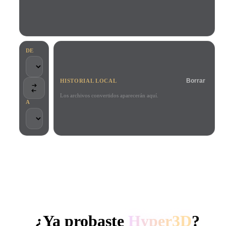
Casos De Uso
Remix de imagen IA
Generador HDRI IA
Editor de mallas
3D Printing
Animation
Mejorador de imagen IA
Buscador de modelos 3D
Game
Automotive
Generador de texturas IA
Convertidor SVG a 3D
Development
Design
DE
NFT Creation
E-commerce
Borrar
HISTORIAL LOCAL
Character
VR/AR
Design
Los archivos convertidos aparecerán aquí.
A
Metaverse
Jewelry Design
Mechanical
Engineering
CONFIADO POR CREADORES Y EQUIPOS
Plug-Ins
Procesamiento local
Sin cuenta obligatoria
Hasta 200 MB
Blender
Unity
Unreal
GENERACIÓN 3D CON IA DE HYPER3D
Godot
Maya
3DS Max
¿Ya probaste
Hyper3D
?