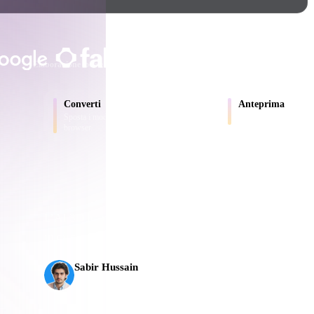
Game
n
Development
SCELTO DA CREATOR E TEA
ce
VR/AR
Elaborazione locale
Nessun account richiesto
Fino a 200 MB
Mechanical
Converti
Anteprima
Engineering
Sposta i modelli tra formati supportati dal
Ispeziona online file so
browser.
ot
Maya
3DS Max
ComfyUI
L’AI 3D ha raggiunto una nuova soglia. Rodin Gen-2.5
ali
in circa 5 s, oltre 10 milioni di poligoni, struttura pul
oon
Cel-Shaded
Fantasy
Sabir Hussain
tric
Low Poly
Medieval
Appassionato di AI e tecnologia