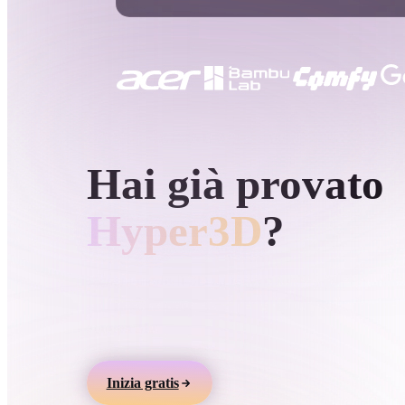
Casi D'uso
3D Printing
Animatio
NFT Creation
E-commer
Jewelry
Metaverse
Design
GENERAZIONE 3D AI DI HYPER3D
Hai già provato
Plug-In
Blender
Unity
Unreal
God
Hyper3D
?
Stili
Genera modelli 3D da testo o immagini, visualizz
online ed esporta asset per giochi, prodotti, AR e
Abstract
Anime
Cart
stampa 3D.
Hand-Painted
Industrial
Isome
Inizia gratis