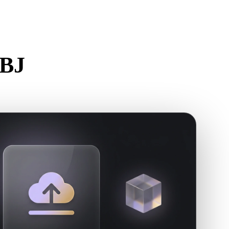
Stylized
Voxel
OBJ