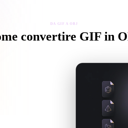
 Art
Realistic
Retro
DA GIF A OBJ
me convertire GIF in 
Segui questo flusso Da GIF a OBJ per creare un file .OBJ nel browser.
se servono file associati.
uando la conversione richiede