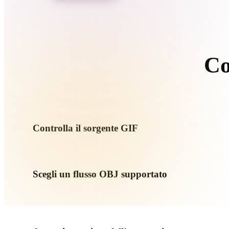
Organic
Photorealistic
Pixel
Co
Controlla il sorgente GIF
Verifica se l’asset GIF è pronto per il flusso di destinazione e 
Scegli un flusso OBJ supportato
Usa i link dei convertitori correlati o continua in Hyper3D q
generazione AI o export.