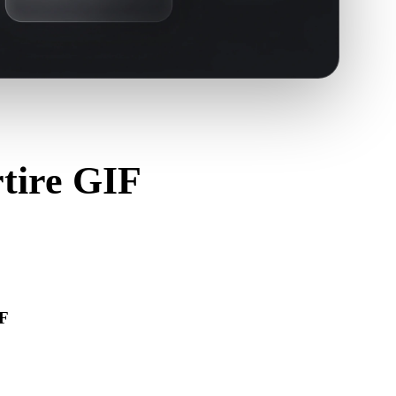
rtire GIF
IF
a correttamente e includa materiali, texture o dati binari