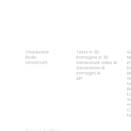
PRODOTTO
FUNZIONALITÀ
S
ChatAvatar
Testo in 3D
G
Rodin
Immagine in 3D
Mi
OmniCraft
Generatore video AI
i
Generatore di
D
immagini AI
R
API
G
t
R
E
Vi
m
C
f
LEGALE