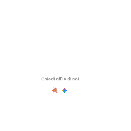
Ispeziona asset sorgente o convertiti nei visualizzatori 3D online
correlati prima di importarli nel flusso successivo.
Chiedi all'IA di noi