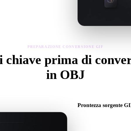
geometria, materiali, scala e prontezza
PREPARAZIONE CONVERSIONE GIF
i chiave prima di conve
in OBJ
Usa questi controlli per evitare sorprese passando da .GIF a .OBJ.
Prontezza sorgente G
Verifica che il file GIF si apr
associati richiesti.