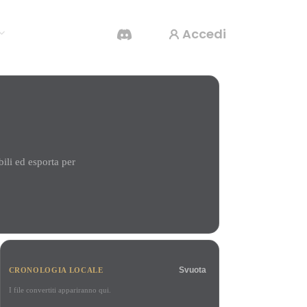
Accedi
Generatore Video IA
Crea video da testo o immagini con l'AI.
ili ed esporta per
Editor mesh 3D
Svuota
CRONOLOGIA LOCALE
I file convertiti appariranno qui.