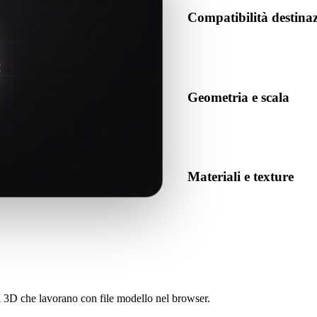
Compatibilità destin
Conferma che OBJ sia accettat
destinazione.
Geometria e scala
Visualizza il risultato per co
numero previsto di oggetti.
Materiali e texture
Alcune conversioni semplifican
prima di pubblicare o conseg
sti 3D che lavorano con file modello nel browser.