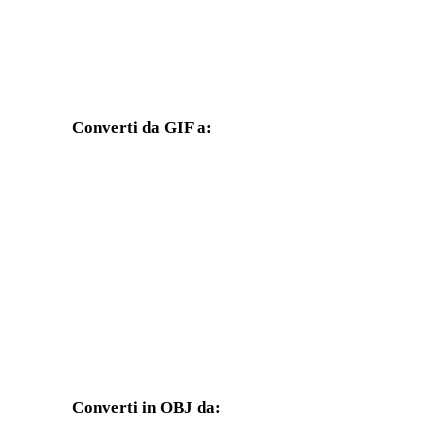
Converti da GIF a:
Altri formati di destinazione disponibili dal selettore GIF.
Da GIF a FBX
Da GIF a USDZ
Da GIF a GLTF
Da GIF a 3MF
e
Da GIF a 3DS
Da GIF a 3DM
Da GIF a PNG
Da GIF a JPG
Converti in OBJ da:
Altri formati sorgente il cui selettore di destinazione include OBJ.