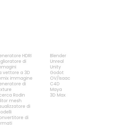
TRUMENTI
PLUG-IN
eneratore HDRI
Blender
glioratore di
Unreal
mmagini
Unity
a vettore a 3D
Godot
emix immagine
OV/Isaac
eneratore di
C4D
exture
Maya
icerca Rodin
3D Max
ditor mesh
sualizzatore di
odelli
onvertitore di
ormati