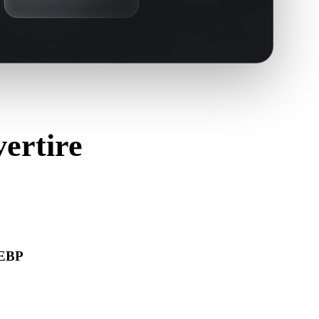
vertire
WEBP
pra correttamente e includa materiali, texture o dati binari