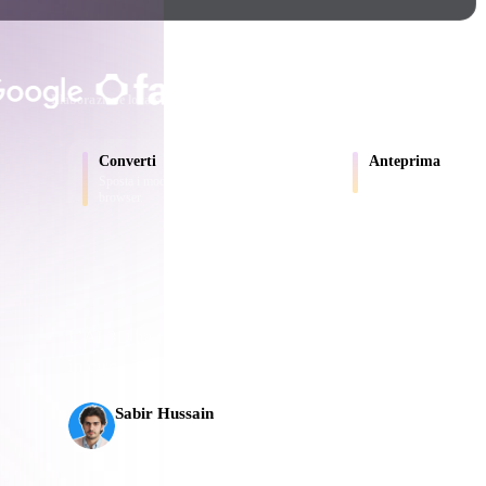
Game
n
Development
SCELTO DA CREATOR E TEA
ce
VR/AR
Elaborazione locale
Nessun account richiesto
Fino a 200 MB
Mechanical
Converti
Anteprima
Engineering
Sposta i modelli tra formati supportati dal
Ispeziona online file so
browser.
ot
Maya
3DS Max
ComfyUI
L’AI 3D ha raggiunto una nuova soglia. Rodin Gen-2.5
ali
in circa 5 s, oltre 10 milioni di poligoni, struttura pul
oon
Cel-Shaded
Fantasy
Sabir Hussain
tric
Low Poly
Medieval
Appassionato di AI e tecnologia