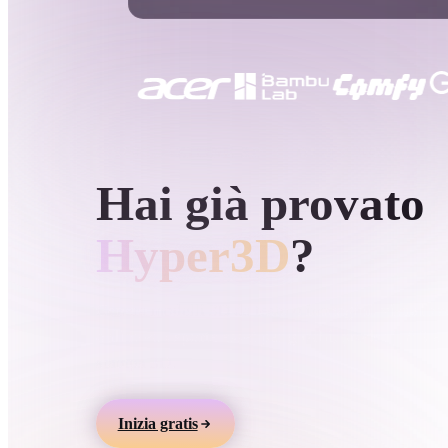
Casi D'uso
3D Printing
Animatio
NFT Creation
E-commer
Jewelry
Metaverse
Design
GENERAZIONE 3D AI DI HYPER3D
Hai già provato
Plug-In
Blender
Unity
Unreal
God
Hyper3D
?
Stili
Genera modelli 3D da testo o immagini, visualizz
online ed esporta asset per giochi, prodotti, AR e
Abstract
Anime
Cart
stampa 3D.
Hand-Painted
Industrial
Isome
Inizia gratis