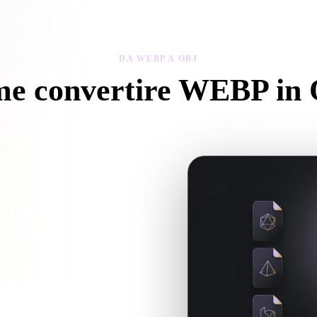
 Art
Realistic
Retro
DA WEBP A OBJ
e convertire WEBP in
egui questo flusso Da WEBP a OBJ per creare un file .OBJ nel browse
e se servono file associati.
uando la conversione richiede