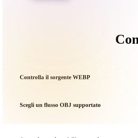
Organic
Photorealistic
Pixel
Com
S
Controlla il sorgente WEBP
Verifica se l’asset WEBP è pronto per il flusso di destinazione 
Scegli un flusso OBJ supportato
Usa i link dei convertitori correlati o continua in Hyper3D q
generazione AI o export.