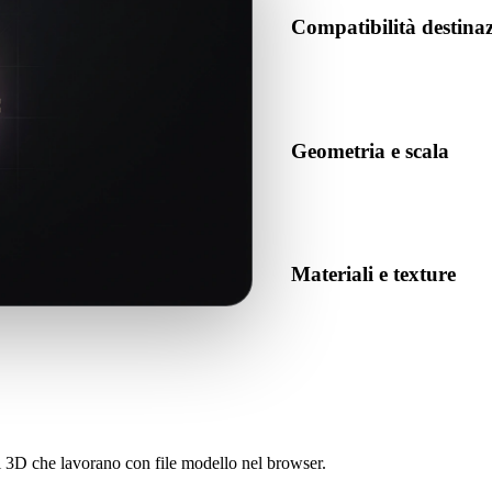
Compatibilità destin
Conferma che OBJ sia accettat
destinazione.
Geometria e scala
Visualizza il risultato per co
numero previsto di oggetti.
Materiali e texture
Alcune conversioni semplifican
prima di pubblicare o conseg
sti 3D che lavorano con file modello nel browser.