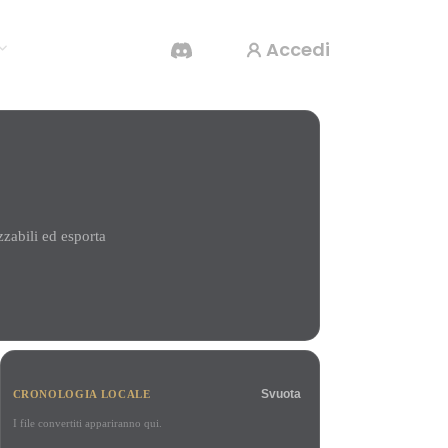
Accedi
Generatore Video IA
Crea video da testo o immagini con l'AI.
zabili ed esporta
Editor mesh 3D
Svuota
CRONOLOGIA LOCALE
I file convertiti appariranno qui.