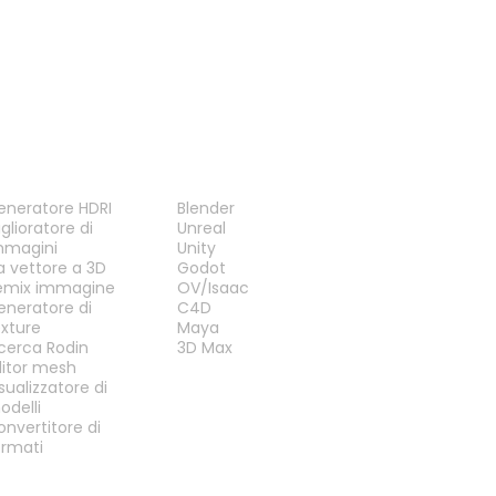
TRUMENTI
PLUG-IN
eneratore HDRI
Blender
glioratore di
Unreal
mmagini
Unity
a vettore a 3D
Godot
emix immagine
OV/Isaac
eneratore di
C4D
exture
Maya
icerca Rodin
3D Max
ditor mesh
sualizzatore di
odelli
onvertitore di
ormati