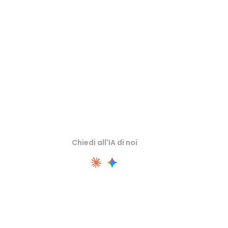
Ispeziona asset sorgente o convertiti nei visualizzatori 3D online
correlati prima di importarli nel flusso successivo.
Chiedi all'IA di noi