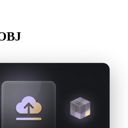
Stylized
Voxel
 OBJ
r.