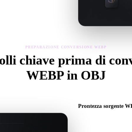
geometria, materiali, scala e prontezza
PREPARAZIONE CONVERSIONE WEBP
lli chiave prima di con
WEBP in OBJ
Usa questi controlli per evitare sorprese passando da .WEBP a .OBJ.
Prontezza sorgente 
Verifica che il file WEBP si a
associati richiesti.