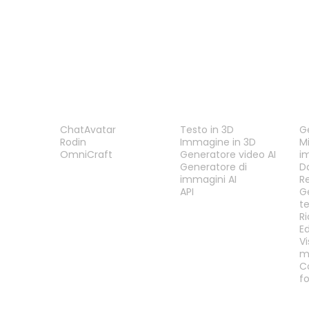
PRODOTTO
FUNZIONALITÀ
S
ChatAvatar
Testo in 3D
G
Rodin
Immagine in 3D
Mi
OmniCraft
Generatore video AI
i
Generatore di
D
immagini AI
R
API
G
t
R
E
Vi
m
C
f
LEGALE