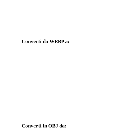
Converti da WEBP a:
Altri formati di destinazione disponibili dal selettore WEBP.
Da WEBP a FBX
Da WEBP a USDZ
Da WEBP a GLTF
Da WEBP a 3MF
Da WEBP a 3DS
Da WEBP a 3DM
Da WEBP a PNG
Da WEBP a JPG
Converti in OBJ da:
Altri formati sorgente il cui selettore di destinazione include OBJ.