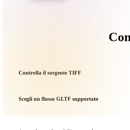
Organic
Photorealistic
Pixel
Com
Se
Controlla il sorgente TIFF
Verifica se l’asset TIFF è pronto per il flusso di destinazione e
Scegli un flusso GLTF supportato
Usa i link dei convertitori correlati o continua in Hyper3D q
generazione AI o export.