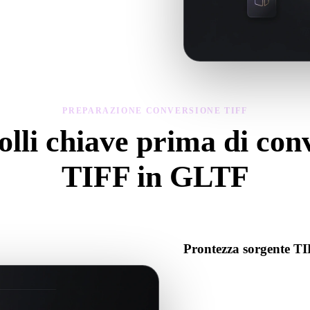
geometria, materiali, scala e prontezza
PREPARAZIONE CONVERSIONE TIFF
lli chiave prima di con
TIFF in GLTF
Usa questi controlli per evitare sorprese passando da .TIFF a .GLTF.
Prontezza sorgente T
Verifica che il file TIFF si ap
associati richiesti.