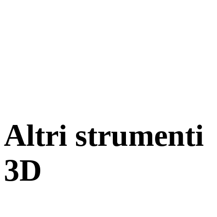
Altri strumenti
3D
Ispeziona asset sorgente o convertiti nei visualizzatori 3D online
correlati prima di importarli nel flusso successivo.