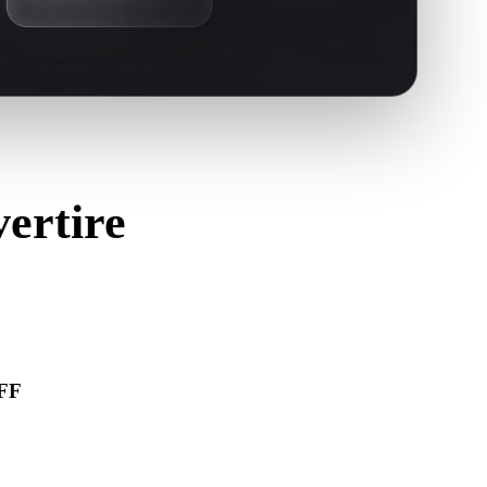
vertire
IFF
ra correttamente e includa materiali, texture o dati binari