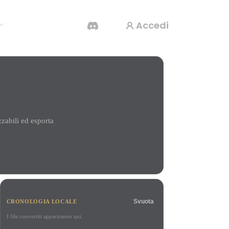
Accedi
Generatore Video IA
Crea video da testo o immagini con l'AI.
zabili ed esporta
Editor mesh 3D
Svuota
CRONOLOGIA LOCALE
I file convertiti appariranno qui.