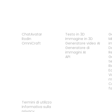
PRODOTTO
FUNZIONALITÀ
S
ChatAvatar
Testo in 3D
G
Rodin
Immagine in 3D
Mi
OmniCraft
Generatore video AI
i
Generatore di
D
immagini AI
R
API
G
t
R
E
Vi
m
C
f
LEGALE
Termini di utilizzo
Informativa sulla
privacy