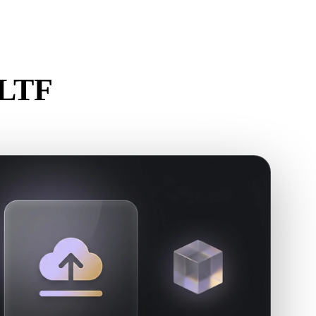
Stylized
Voxel
GLTF
er.