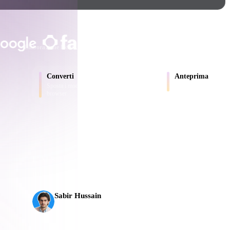
Game
n
Development
SCELTO DA CREATOR E TEA
ce
VR/AR
Elaborazione locale
Nessun account richiesto
Fino a 200 MB
Mechanical
Converti
Anteprima
Engineering
Sposta i modelli tra formati supportati dal
Ispeziona online file so
browser.
ot
Maya
3DS Max
ComfyUI
L’AI 3D ha raggiunto una nuova soglia. Rodin Gen-2.5
ali
in circa 5 s, oltre 10 milioni di poligoni, struttura pul
oon
Cel-Shaded
Fantasy
Sabir Hussain
tric
Low Poly
Medieval
Appassionato di AI e tecnologia