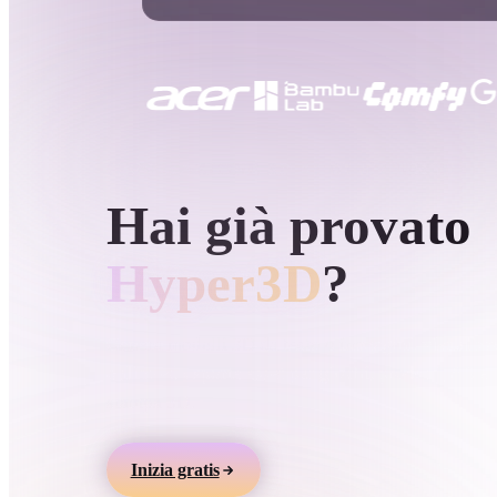
Casi D'uso
3D Printing
Animatio
NFT Creation
E-commer
Jewelry
Metaverse
Design
GENERAZIONE 3D AI DI HYPER3D
Hai già provato
Plug-In
Blender
Unity
Unreal
God
Hyper3D
?
Stili
Genera modelli 3D da testo o immagini, visualizz
online ed esporta asset per giochi, prodotti, AR e
Abstract
Anime
Cart
stampa 3D.
Hand-Painted
Industrial
Isome
Inizia gratis