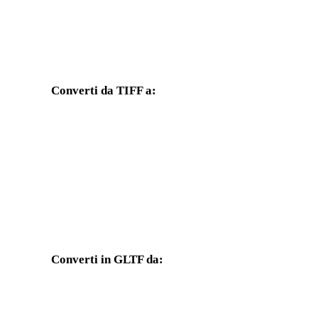
Converti da TIFF a:
Altri formati di destinazione disponibili dal selettore TIFF.
Da TIFF a OBJ
Da TIFF a FBX
Da TIFF a GLB
Da TIFF a 3MF
Da TIFF a 3DS
Da TIFF a 3DM
Converti in GLTF da:
Altri formati sorgente il cui selettore di destinazione include GLT