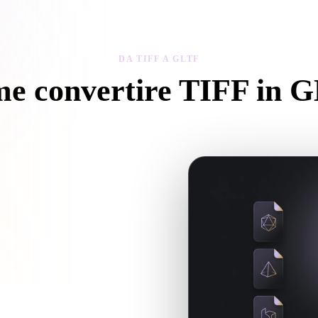
 Art
Realistic
Retro
DA TIFF A GLTF
e convertire TIFF in 
gui questo flusso Da TIFF a GLTF per creare un file .GLTF nel brows
 se servono file associati.
uando la conversione richiede