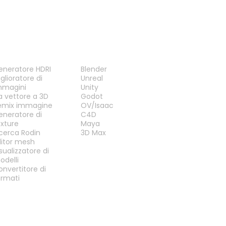
TRUMENTI
PLUG-IN
eneratore HDRI
Blender
glioratore di
Unreal
mmagini
Unity
a vettore a 3D
Godot
emix immagine
OV/Isaac
eneratore di
C4D
exture
Maya
icerca Rodin
3D Max
ditor mesh
sualizzatore di
odelli
onvertitore di
ormati