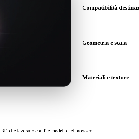
Compatibilità destin
Conferma che GLTF sia accetta
destinazione.
Geometria e scala
Visualizza il risultato per co
numero previsto di oggetti.
Materiali e texture
Alcune conversioni semplifican
prima di pubblicare o conseg
sti 3D che lavorano con file modello nel browser.