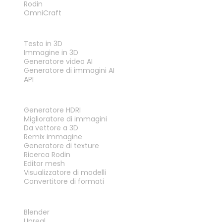
Rodin
OmniCraft
FUNZIONALITÀ
Testo in 3D
Immagine in 3D
Generatore video AI
Generatore di immagini AI
API
STRUMENTI
Generatore HDRI
Miglioratore di immagini
Da vettore a 3D
Remix immagine
Generatore di texture
Ricerca Rodin
Editor mesh
Visualizzatore di modelli
Convertitore di formati
PLUG-IN
Blender
Unreal