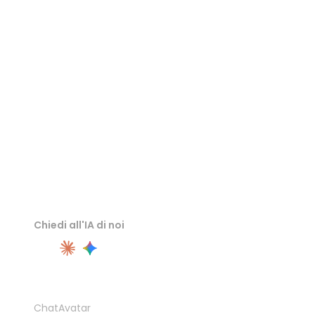
Visualizzatore STL
Visualizzatore USDZ
Visualizzatore 3DS
Chiedi all'IA di noi
PRODOTTO
ChatAvatar