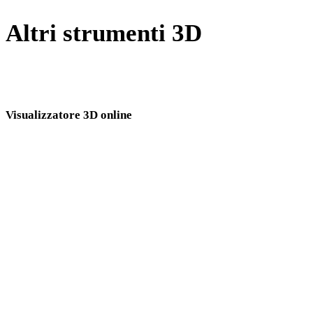
Altri strumenti 3D
Ispeziona asset sorgente o convertiti nei visualizzatori 3D online
correlati prima di importarli nel flusso successivo.
Visualizzatore 3D online
Otto visualizzatori correlati fissi selezionati per questa pagina di conversione.
Visualizzatore OBJ
Visualizzatore GLTF
Visualizzatore FBX
Visualizzatore PLY
Visualizzatore DAE