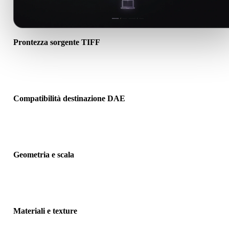
Prontezza sorgente TIFF
Verifica che il file TIFF si apra correttamente e includa materiali, te
o dati binari associati richiesti.
Compatibilità destinazione DAE
Conferma che DAE sia accettato dall’app, motore, slicer, visualizza
AR o pipeline di destinazione.
Geometria e scala
Visualizza il risultato per controllare scala, orientamento, visibilità
mesh, normali e numero previsto di oggetti.
Materiali e texture
Alcune conversioni semplificano materiali o riferimenti texture este