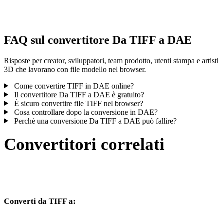
controlla il risultato prima di pubblicare o consegnare.
FAQ sul convertitore Da TIFF a DAE
Risposte per creator, sviluppatori, team prodotto, utenti stampa e artist
3D che lavorano con file modello nel browser.
Come convertire TIFF in DAE online?
Il convertitore Da TIFF a DAE è gratuito?
È sicuro convertire file TIFF nel browser?
Cosa controllare dopo la conversione in DAE?
Perché una conversione Da TIFF a DAE può fallire?
Convertitori correlati
Continua con flussi di conversione TIFF e DAE disponibili come
pagine supportate.
Converti da TIFF a:
Altri formati di destinazione disponibili dal selettore TIFF.