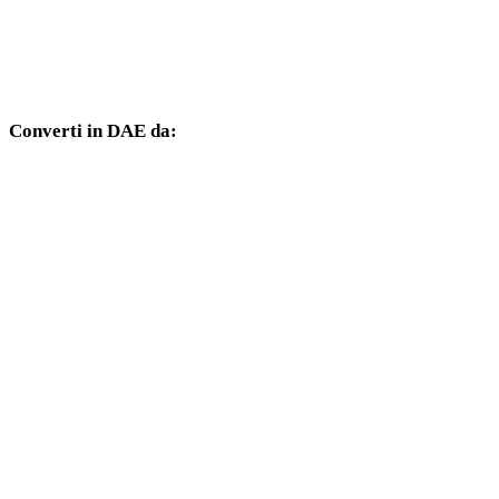
Da TIFF a DXF
Da TIFF a DWG
Converti in DAE da:
Altri formati sorgente il cui selettore di destinazione include DAE.
Da OBJ a DAE
Da FBX a DAE
Da USDZ a DAE
Da STL a DAE
Da GLB a DAE
Da GLTF a DAE