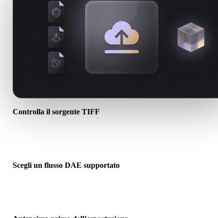
Controlla il sorgente TIFF
Verifica se l’asset TIFF è pronto per il flusso di destinazione e se
servono file associati.
Scegli un flusso DAE supportato
Usa i link dei convertitori correlati o continua in Hyper3D quando l
conversione richiede generazione AI o export.