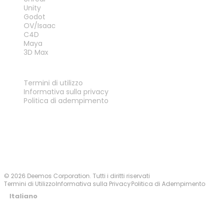
Unity
Godot
OV/Isaac
C4D
Maya
3D Max
LEGALE
Termini di utilizzo
Informativa sulla privacy
Politica di adempimento
Contattaci
© 2026 Deemos Corporation. Tutti i diritti riservati
Termini di Utilizzo
Informativa sulla Privacy
Politica di Adempimento
Italiano