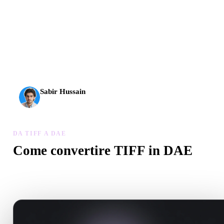
L’AI 3D ha raggiunto una nuova soglia. Rodin Gen-2.5 offre
geometria in circa 4 s, modello completo in circa 5 s, oltre 10
milioni di poligoni, struttura pulita e output pronti per la
produzione.
Sabir Hussain
Appassionato di AI e tecnologia
DA TIFF A DAE
Come convertire TIFF in DAE
Segui questo flusso Da TIFF a DAE per creare un file .DAE nel
browser.