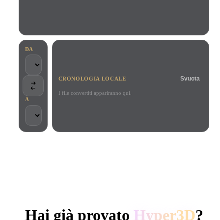
Casi D'uso
Remix immagini IA
Generatore HDRI IA
Editor mesh
3D Printing
Animation
Miglioratore immagini IA
Motore di ricerca per modelli 3D
Game
Automotive
Generatore di texture IA
Convertitore da SVG a 3D
Development
Design
DA
NFT Creation
E-commerce
Svuota
CRONOLOGIA LOCALE
Character
VR/AR
Design
I file convertiti appariranno qui.
A
Metaverse
Jewelry Design
Mechanical
Engineering
SCELTO DA CREATOR E TEAM
Plug-In
Elaborazione locale
Nessun account richiesto
Fino a 200 MB
Blender
Unity
Unreal
GENERAZIONE 3D AI DI HYPER3D
Godot
Maya
3DS Max
Hai già provato
Hyper3D
?