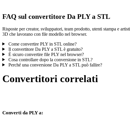
FAQ sul convertitore Da PLY a STL
Risposte per creator, sviluppatori, team prodotto, utenti stampa e artist
3D che lavorano con file modello nel browser.
Come convertire PLY in STL online?
Il convertitore Da PLY a STL è gratuito?
È sicuro convertire file PLY nel browser?
Cosa controllare dopo la conversione in STL?
Perché una conversione Da PLY a STL può fallire?
Convertitori correlati
Continua con flussi di conversione PLY e STL disponibili come pagi
supportate.
Converti da PLY a:
Altri formati di destinazione disponibili dal selettore PLY.