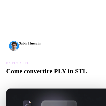
L’AI 3D ha raggiunto una nuova soglia. Rodin Gen-2.5 offre
geometria in circa 4 s, modello completo in circa 5 s, oltre 10
milioni di poligoni, struttura pulita e output pronti per la
produzione.
Sabir Hussain
Appassionato di AI e tecnologia
DA PLY A STL
Come convertire PLY in STL
Segui questo flusso Da PLY a STL per creare un file .STL nel brow