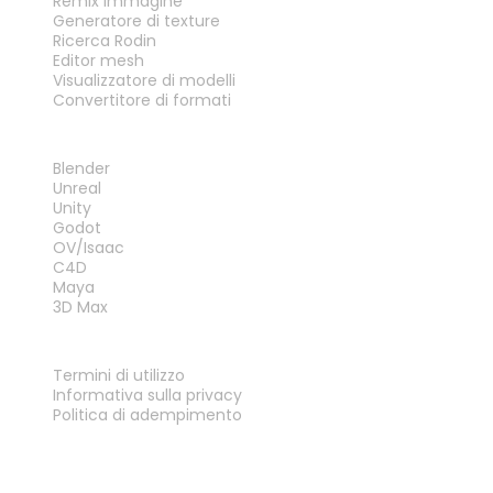
Remix immagine
Generatore di texture
Ricerca Rodin
Editor mesh
Visualizzatore di modelli
Convertitore di formati
PLUG-IN
Blender
Unreal
Unity
Godot
OV/Isaac
C4D
Maya
3D Max
LEGALE
Termini di utilizzo
Informativa sulla privacy
Politica di adempimento
Contattaci