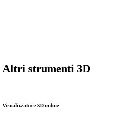
Da GCODE a STL
Da PNG a STL
Da JPG a STL
Show 8 more
Altri strumenti 3D
Ispeziona asset sorgente o convertiti nei visualizzatori 3D online
correlati prima di importarli nel flusso successivo.
Visualizzatore 3D online
Otto visualizzatori correlati fissi selezionati per questa pagina di conversione.
Visualizzatore USDZ