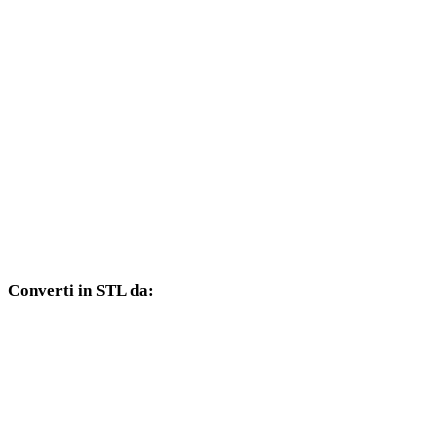
Da PLY a OBJ
Da PLY a FBX
Da PLY a USDZ
Da PLY a GLB
Da PLY a GLTF
Da PLY a DAE
Converti in STL da:
Altri formati sorgente il cui selettore di destinazione include STL.
Da OBJ a STL
Da FBX a STL