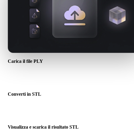
Carica il file PLY
Scegli un file .PLY dal dispositivo. Se il formato richiama texture o f
associati, caricali insieme.
Converti in STL
Esegui la conversione nel browser per creare un file .STL per il
prossimo flusso 3D, stampa, web, AR o game.
Visualizza e scarica il risultato STL