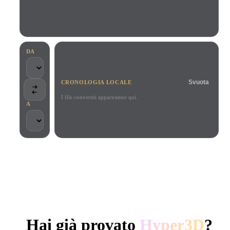
Casi D'uso
Remix immagini IA
Generatore HDRI IA
Editor mesh
3D Printing
Animation
Miglioratore immagini IA
Motore di ricerca per modelli 3D
Game
Automotive
Generatore di texture IA
Convertitore da SVG a 3D
Development
Design
DA
NFT Creation
E-commerce
Svuota
CRONOLOGIA LOCALE
Character
VR/AR
Design
I file convertiti appariranno qui.
A
Metaverse
Jewelry Design
Mechanical
Engineering
SCELTO DA CREATOR E TEAM
Plug-In
Elaborazione locale
Nessun account richiesto
Fino a 200 MB
Blender
Unity
Unreal
GENERAZIONE 3D AI DI HYPER3D
Godot
Maya
3DS Max
Hai già provato
Hyper3D
?