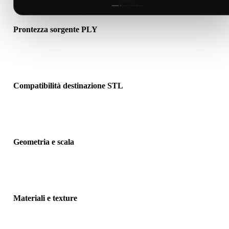
Prontezza sorgente PLY
Verifica che il file PLY si apra correttamente e includa materiali, tex
o dati binari associati richiesti.
Compatibilità destinazione STL
Conferma che STL sia accettato dall’app, motore, slicer, visualizzat
AR o pipeline di destinazione.
Geometria e scala
Visualizza il risultato per controllare scala, orientamento, visibilità
mesh, normali e numero previsto di oggetti.
Materiali e texture
Alcune conversioni semplificano materiali o riferimenti texture este
controlla il risultato prima di pubblicare o consegnare.