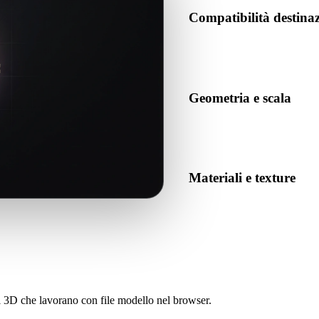
Compatibilità destina
Conferma che PLY sia accettat
destinazione.
Geometria e scala
Visualizza il risultato per co
numero previsto di oggetti.
Materiali e texture
Alcune conversioni semplifican
prima di pubblicare o conseg
sti 3D che lavorano con file modello nel browser.