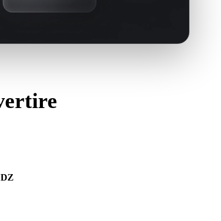
vertire
USDZ
pra correttamente e includa materiali, texture o dati binari