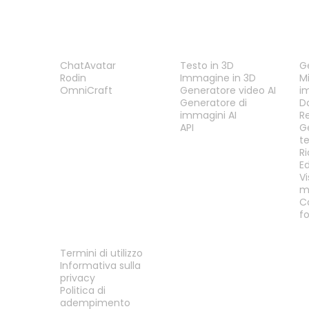
PRODOTTO
FUNZIONALITÀ
S
ChatAvatar
Testo in 3D
G
Rodin
Immagine in 3D
Mi
OmniCraft
Generatore video AI
i
Generatore di
D
immagini AI
R
API
G
t
R
E
Vi
m
C
f
LEGALE
Termini di utilizzo
Informativa sulla
privacy
Politica di
adempimento