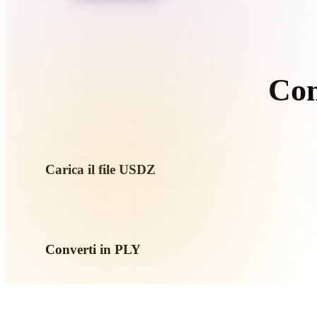
Organic
Photorealistic
Pixel
Com
S
Carica il file USDZ
Scegli un file .USDZ dal dispositivo. Se il formato richiama tex
insieme.
Converti in PLY
Esegui la conversione nel browser per creare un file .PLY per
AR o game.