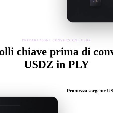
del modello convertito, poi scarica il
PREPARAZIONE CONVERSIONE USDZ
lli chiave prima di con
USDZ in PLY
Usa questi controlli per evitare sorprese passando da .USDZ a .PLY.
Prontezza sorgente 
Verifica che il file USDZ si a
associati richiesti.