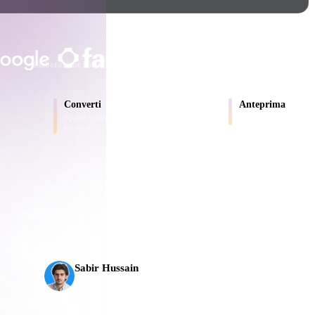
Game
n
Development
SCELTO DA CREATOR E TEA
ce
VR/AR
Elaborazione locale
Nessun account richiesto
Fino a 200 MB
Mechanical
Converti
Anteprima
Engineering
Sposta i modelli tra formati supportati dal
Ispeziona online file so
browser.
ot
Maya
3DS Max
ComfyUI
L’AI 3D ha raggiunto una nuova soglia. Rodin Gen-2.5
ali
in circa 5 s, oltre 10 milioni di poligoni, struttura pul
oon
Cel-Shaded
Fantasy
Sabir Hussain
tric
Low Poly
Medieval
Appassionato di AI e tecnologia