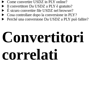
Come convertire USDZ in PLY online?
Il convertitore Da USDZ a PLY è gratuito?
È sicuro convertire file USDZ nel browser?
Cosa controllare dopo la conversione in PLY?
Perché una conversione Da USDZ a PLY può fallire?
Convertitori
correlati
Continua con flussi di conversione USDZ e PLY disponibili come
pagine supportate.