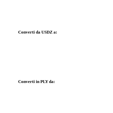
Converti da USDZ a:
Altri formati di destinazione disponibili dal selettore USDZ.
Da USDZ a OBJ
Da USDZ a FBX
Da USDZ a GLTF
Da USDZ a DAE
Converti in PLY da:
Altri formati sorgente il cui selettore di destinazione include PLY.
Da OBJ a PLY
Da FBX a PLY