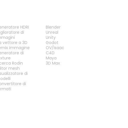
TRUMENTI
PLUG-IN
eneratore HDRI
Blender
glioratore di
Unreal
mmagini
Unity
a vettore a 3D
Godot
emix immagine
OV/Isaac
eneratore di
C4D
exture
Maya
icerca Rodin
3D Max
ditor mesh
sualizzatore di
odelli
onvertitore di
ormati