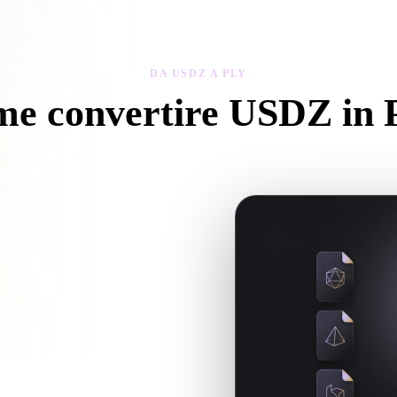
 Art
Realistic
Retro
DA USDZ A PLY
e convertire USDZ in
egui questo flusso Da USDZ a PLY per creare un file .PLY nel browse
ture o file associati, caricali
 il prossimo flusso 3D, stampa, web,