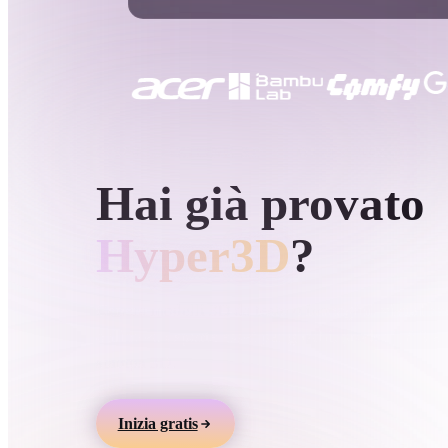
Casi D'uso
3D Printing
Animatio
NFT Creation
E-commer
Jewelry
Metaverse
Design
GENERAZIONE 3D AI DI HYPER3D
Hai già provato
Plug-In
Blender
Unity
Unreal
God
Hyper3D
?
Stili
Genera modelli 3D da testo o immagini, visualizz
online ed esporta asset per giochi, prodotti, AR e
Abstract
Anime
Cart
stampa 3D.
Hand-Painted
Industrial
Isome
Inizia gratis