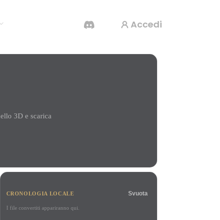
Accedi
Generatore Video IA
Crea video da testo o immagini con l'AI.
ello 3D e scarica
Editor mesh 3D
Svuota
CRONOLOGIA LOCALE
I file convertiti appariranno qui.