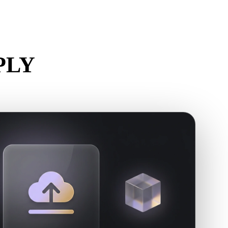
Stylized
Voxel
 PLY
r.