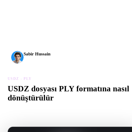
AI 3D yeni bir eşiğe ulaştı. Rodin Gen-2.5 yaklaşık 4
saniyede geometri, yaklaşık 5 saniyede tam model, 10
milyondan fazla poligon, temiz yapı ve üretime hazır çıktılar
sunuyor.
Sabir Hussain
AI ve teknoloji meraklısı
USDZ - PLY
USDZ dosyası PLY formatına nasıl
dönüştürülür
Tarayıcıda .PLY dosyası oluşturmak için bu USDZ - PLY iş akışını
izleyin.