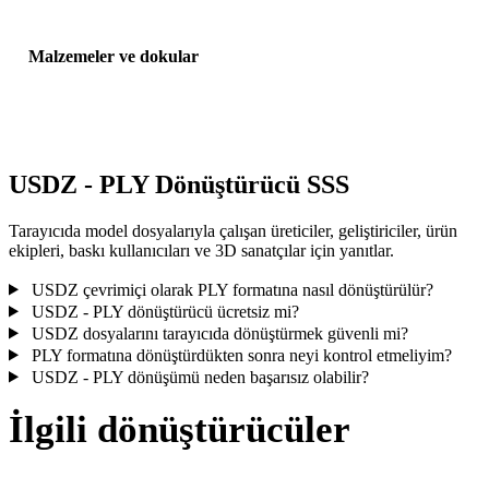
Malzemeler ve dokular
Bazı dönüşümler malzemeleri veya harici doku referanslarını
basitleştirir; yayınlamadan veya teslim etmeden önce sonucu incele
USDZ - PLY Dönüştürücü SSS
Tarayıcıda model dosyalarıyla çalışan üreticiler, geliştiriciler, ürün
ekipleri, baskı kullanıcıları ve 3D sanatçılar için yanıtlar.
USDZ çevrimiçi olarak PLY formatına nasıl dönüştürülür?
USDZ - PLY dönüştürücü ücretsiz mi?
USDZ dosyalarını tarayıcıda dönüştürmek güvenli mi?
PLY formatına dönüştürdükten sonra neyi kontrol etmeliyim?
USDZ - PLY dönüşümü neden başarısız olabilir?
İlgili dönüştürücüler
Desteklenen dönüştürücü sayfaları olarak çalışan USDZ ve PLY