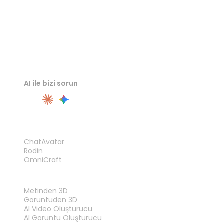
AI ile bizi sorun
ÜRÜN
ChatAvatar
Rodin
OmniCraft
ÖZELLIKLER
Metinden 3D
Görüntüden 3D
AI Video Oluşturucu
AI Görüntü Oluşturucu