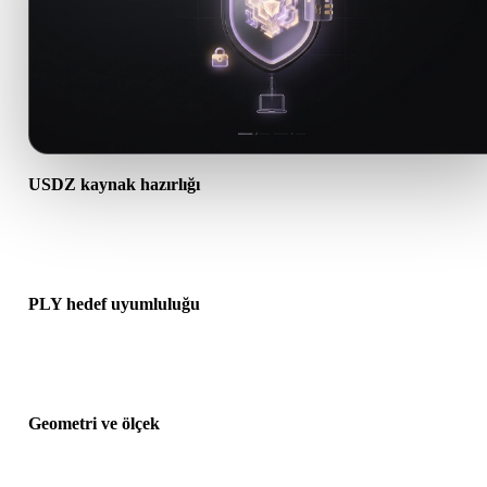
USDZ kaynak hazırlığı
USDZ dosyasının doğru açıldığını ve gereken malzeme, doku veya i
ek verileri içerdiğini kontrol edin.
PLY hedef uyumluluğu
PLY formatının hedef uygulama, motor, dilimleyici, AR görüntüleyi
veya üretim hattı tarafından kabul edildiğini doğrulayın.
Geometri ve ölçek
Dönüştürülen sonucu ölçek, yön, mesh görünürlüğü, normaller ve
beklenen nesne sayısı açısından önizleyin.