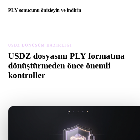
PLY sonucunu önizleyin ve indirin
Dönüştürülen modeli ölçek, yön, geometri görünürlüğü ve malzem
sorunları açısından inceleyin, ardından sonucu indirin.
USDZ DÖNÜŞÜM HAZIRLIĞI
USDZ dosyasını PLY formatına
dönüştürmeden önce önemli
kontroller
.USDZ formatından .PLY formatına geçerken sürprizleri önlemek i
bu kontrolleri kullanın.