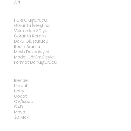
API
ARAÇLAR
HDRI Oluşturucu
Görüntü İyileştirici
Vektörden 3D’ye
Görüntü Remiksi
Doku Oluşturucu
Rodin Arama
Mesh Düzenleyici
Model Görüntüleyici
Format Dönüştürücü
EKLENTILER
Blender
Unreal
Unity
Godot
OV/Isaac
C4D
Maya
3D Max
YASAL