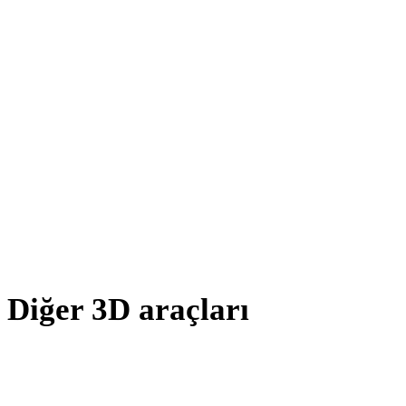
AMF - PLY
X - PLY
BLEND - PLY
PNG - PLY
JPG - PLY
JPEG - PLY
Show 7 more
Diğer 3D araçları
Kaynak veya dönüştürülmüş varlıkları sonraki iş akışınıza aktarmada
önce ilgili çevrimiçi 3D görüntüleyicilerde inceleyin.