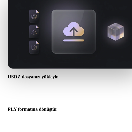
USDZ dosyanızı yükleyin
Cihazınızdan bir .USDZ dosyası seçin. Format doku veya ek dosyal
başvuruyorsa bunları birlikte yükleyin.
PLY formatına dönüştür
Sonraki 3D, baskı, web, AR veya oyun iş akışınız için bir .PLY dos
oluşturmak üzere tarayıcı dönüşümünü çalıştırın.