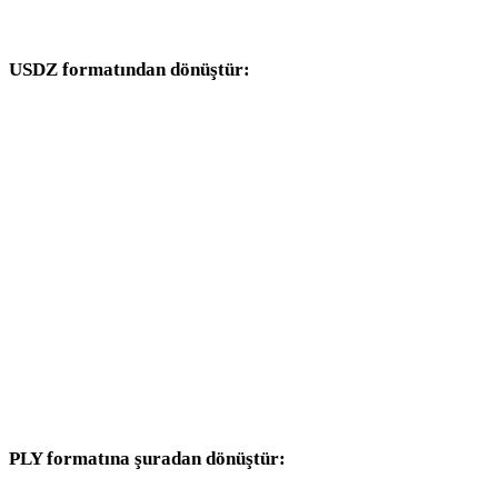
dönüşüm iş akışlarıyla devam edin.
USDZ formatından dönüştür:
USDZ seçicisinden kullanılabilen diğer hedef formatlar.
USDZ - OBJ
USDZ - FBX
USDZ - STL
USDZ - GLB
USDZ - GLTF
USDZ - DAE
PLY formatına şuradan dönüştür:
Hedef seçicisinde PLY bulunan diğer kaynak formatlar.