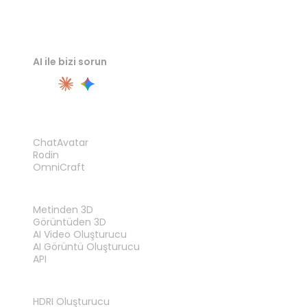
AI ile bizi sorun
ÜRÜN
ChatAvatar
Rodin
OmniCraft
ÖZELLIKLER
Metinden 3D
Görüntüden 3D
AI Video Oluşturucu
AI Görüntü Oluşturucu
API
ARAÇLAR
HDRI Oluşturucu