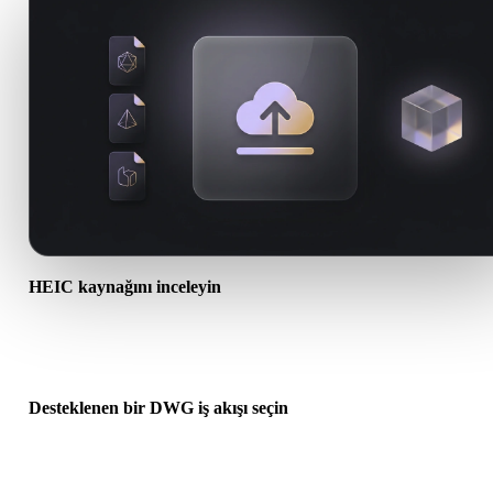
HEIC kaynağını inceleyin
HEIC varlığınızın hedef iş akışına hazır olup olmadığını ve ek dosy
gerekip gerekmediğini kontrol edin.
Desteklenen bir DWG iş akışı seçin
İlgili dönüştürücü bağlantılarını kullanın veya istenen dönüşüm AI
üretimi ya da dışa aktarma gerektiriyorsa Hyper3Dye devam edin.