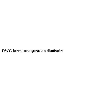
HEIC - DAE
HEIC - 3DS
HEIC - 3DM
HEIC - DXF
DWG formatına şuradan dönüştür:
Hedef seçicisinde DWG bulunan diğer kaynak formatlar.
PNG - DWG
JPG - DWG
JPEG - DWG
WEBP - DWG