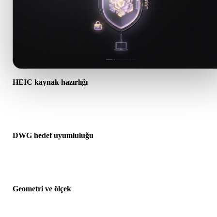
HEIC kaynak hazırlığı
HEIC dosyasının doğru açıldığını ve gereken malzeme, doku veya i
ek verileri içerdiğini kontrol edin.
DWG hedef uyumluluğu
DWG formatının hedef uygulama, motor, dilimleyici, AR görüntüle
veya üretim hattı tarafından kabul edildiğini doğrulayın.
Geometri ve ölçek
Dönüştürülen sonucu ölçek, yön, mesh görünürlüğü, normaller ve
beklenen nesne sayısı açısından önizleyin.