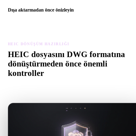
Dışa aktarmadan önce önizleyin
Son dosyayı indirmeden önce görüntüleyici ve ilgili araçlarla
geometriyi, malzemeleri, ölçeği ve varlık hazırlığını inceleyin.
HEIC DÖNÜŞÜM HAZIRLIĞI
HEIC dosyasını DWG formatına
dönüştürmeden önce önemli
kontroller
.HEIC formatından .DWG formatına geçerken sürprizleri önlemek 
bu kontrolleri kullanın.