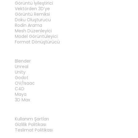
Görüntü İyileştirici
Vektörden 3D’ye
Görüntü Remiksi
Doku Oluşturucu
Rodin Arama
Mesh Düzenleyici
Model Görüntüleyici
Format Dönüştürücü
EKLENTILER
Blender
Unreal
Unity
Godot
OV/Isaac
C4D
Maya
3D Max
YASAL
Kullanım Şartları
Gizlilik Politikası
Teslimat Politikası
Bize Ulaşın