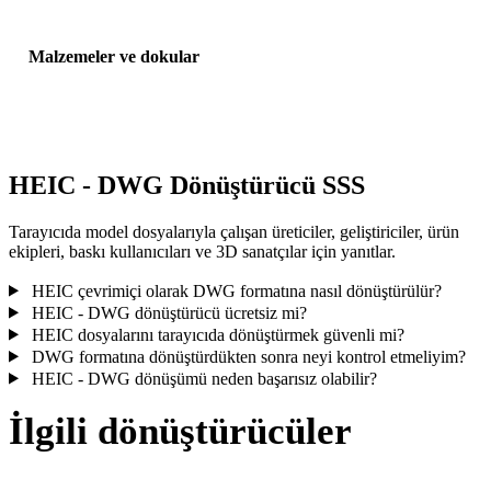
Malzemeler ve dokular
Bazı dönüşümler malzemeleri veya harici doku referanslarını
basitleştirir; yayınlamadan veya teslim etmeden önce sonucu incele
HEIC - DWG Dönüştürücü SSS
Tarayıcıda model dosyalarıyla çalışan üreticiler, geliştiriciler, ürün
ekipleri, baskı kullanıcıları ve 3D sanatçılar için yanıtlar.
HEIC çevrimiçi olarak DWG formatına nasıl dönüştürülür?
HEIC - DWG dönüştürücü ücretsiz mi?
HEIC dosyalarını tarayıcıda dönüştürmek güvenli mi?
DWG formatına dönüştürdükten sonra neyi kontrol etmeliyim?
HEIC - DWG dönüşümü neden başarısız olabilir?
İlgili dönüştürücüler
Desteklenen dönüştürücü sayfaları olarak çalışan HEIC ve DWG