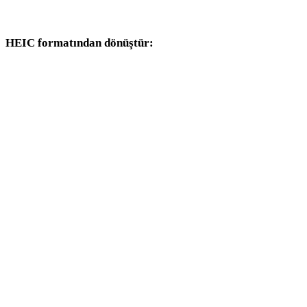
dönüşüm iş akışlarıyla devam edin.
HEIC formatından dönüştür:
HEIC seçicisinden kullanılabilen diğer hedef formatlar.
HEIC - OBJ
HEIC - FBX
HEIC - USDZ
HEIC - STL
HEIC - GLB
HEIC - GLTF
HEIC - 3MF
HEIC - PLY