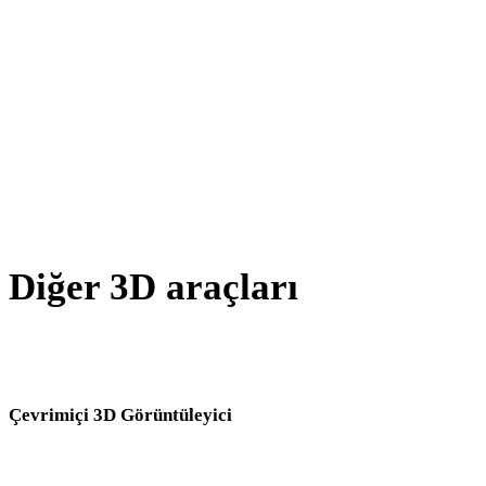
BMP - DWG
TIFF - DWG
GIF - DWG
AVIF - DWG
SVG - DWG
Diğer 3D araçları
Kaynak veya dönüştürülmüş varlıkları sonraki iş akışınıza aktarmada
önce ilgili çevrimiçi 3D görüntüleyicilerde inceleyin.
Çevrimiçi 3D Görüntüleyici
Bu dönüştürücü sayfası için seçilen sekiz sabit ilgili görüntüleyici.