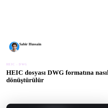
AI 3D yeni bir eşiğe ulaştı. Rodin Gen-2.5 yaklaşık 4
saniyede geometri, yaklaşık 5 saniyede tam model, 10
milyondan fazla poligon, temiz yapı ve üretime hazır çıktılar
sunuyor.
Sabir Hussain
AI ve teknoloji meraklısı
HEIC - DWG
HEIC dosyası DWG formatına nası
dönüştürülür
Tarayıcıda .DWG dosyası oluşturmak için bu HEIC - DWG iş akış
izleyin.