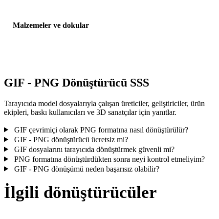
Malzemeler ve dokular
Bazı dönüşümler malzemeleri veya harici doku referanslarını
basitleştirir; yayınlamadan veya teslim etmeden önce sonucu incele
GIF - PNG Dönüştürücü SSS
Tarayıcıda model dosyalarıyla çalışan üreticiler, geliştiriciler, ürün
ekipleri, baskı kullanıcıları ve 3D sanatçılar için yanıtlar.
GIF çevrimiçi olarak PNG formatına nasıl dönüştürülür?
GIF - PNG dönüştürücü ücretsiz mi?
GIF dosyalarını tarayıcıda dönüştürmek güvenli mi?
PNG formatına dönüştürdükten sonra neyi kontrol etmeliyim?
GIF - PNG dönüşümü neden başarısız olabilir?
İlgili dönüştürücüler
Desteklenen dönüştürücü sayfaları olarak çalışan GIF ve PNG