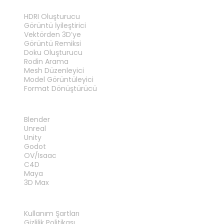
ARAÇLAR
HDRI Oluşturucu
Görüntü İyileştirici
Vektörden 3D’ye
Görüntü Remiksi
Doku Oluşturucu
Rodin Arama
Mesh Düzenleyici
Model Görüntüleyici
Format Dönüştürücü
EKLENTILER
Blender
Unreal
Unity
Godot
OV/Isaac
C4D
Maya
3D Max
YASAL
Kullanım Şartları
Gizlilik Politikası