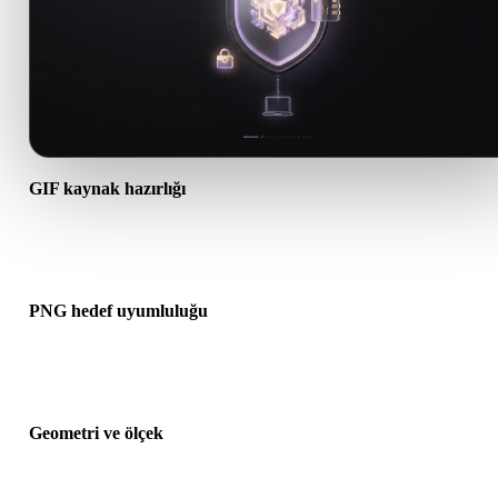
GIF kaynak hazırlığı
GIF dosyasının doğru açıldığını ve gereken malzeme, doku veya iki
ek verileri içerdiğini kontrol edin.
PNG hedef uyumluluğu
PNG formatının hedef uygulama, motor, dilimleyici, AR görüntüley
veya üretim hattı tarafından kabul edildiğini doğrulayın.
Geometri ve ölçek
Dönüştürülen sonucu ölçek, yön, mesh görünürlüğü, normaller ve
beklenen nesne sayısı açısından önizleyin.