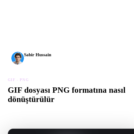
AI 3D yeni bir eşiğe ulaştı. Rodin Gen-2.5 yaklaşık 4
saniyede geometri, yaklaşık 5 saniyede tam model, 10
milyondan fazla poligon, temiz yapı ve üretime hazır çıktılar
sunuyor.
Sabir Hussain
AI ve teknoloji meraklısı
GIF - PNG
GIF dosyası PNG formatına nasıl
dönüştürülür
Tarayıcıda .PNG dosyası oluşturmak için bu GIF - PNG iş akışını
izleyin.