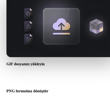
GIF dosyanızı yükleyin
Cihazınızdan bir .GIF dosyası seçin. Format doku veya ek dosyalar
başvuruyorsa bunları birlikte yükleyin.
PNG formatına dönüştür
Sonraki 3D, baskı, web, AR veya oyun iş akışınız için bir .PNG dos
oluşturmak üzere tarayıcı dönüşümünü çalıştırın.