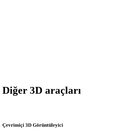
JPG - PNG
JPEG - PNG
WEBP - PNG
BMP - PNG
AVIF - PNG
SVG - PNG
Diğer 3D araçları
Kaynak veya dönüştürülmüş varlıkları sonraki iş akışınıza aktarmada
önce ilgili çevrimiçi 3D görüntüleyicilerde inceleyin.
Çevrimiçi 3D Görüntüleyici