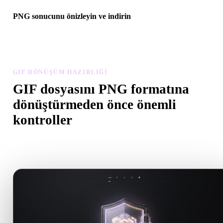
PNG sonucunu önizleyin ve indirin
Dönüştürülen modeli ölçek, yön, geometri görünürlüğü ve malzem
sorunları açısından inceleyin, ardından sonucu indirin.
GIF DÖNÜŞÜM HAZIRLIĞI
GIF dosyasını PNG formatına
dönüştürmeden önce önemli
kontroller
.GIF formatından .PNG formatına geçerken sürprizleri önlemek içi
kontrolleri kullanın.