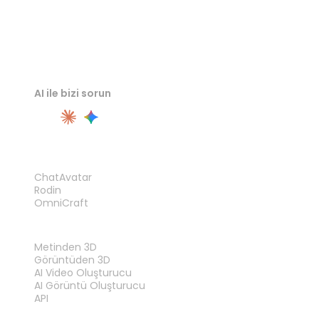
AI ile bizi sorun
ÜRÜN
ChatAvatar
Rodin
OmniCraft
ÖZELLIKLER
Metinden 3D
Görüntüden 3D
AI Video Oluşturucu
AI Görüntü Oluşturucu
API