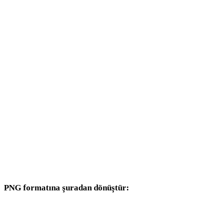
GIF - DAE
GIF - 3DS
GIF - 3DM
GIF - DXF
GIF - DWG
GIF - JPG
GIF - JPEG
GIF - WEBP
PNG formatına şuradan dönüştür:
Hedef seçicisinde PNG bulunan diğer kaynak formatlar.