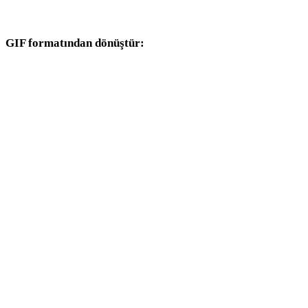
dönüşüm iş akışlarıyla devam edin.
GIF formatından dönüştür:
GIF seçicisinden kullanılabilen diğer hedef formatlar.
GIF - OBJ
GIF - FBX
GIF - USDZ
GIF - STL
GIF - GLB
GIF - GLTF
GIF - 3MF
GIF - PLY