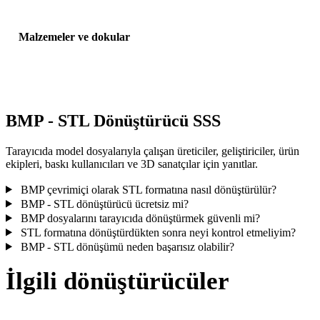
Malzemeler ve dokular
Bazı dönüşümler malzemeleri veya harici doku referanslarını
basitleştirir; yayınlamadan veya teslim etmeden önce sonucu incele
BMP - STL Dönüştürücü SSS
Tarayıcıda model dosyalarıyla çalışan üreticiler, geliştiriciler, ürün
ekipleri, baskı kullanıcıları ve 3D sanatçılar için yanıtlar.
BMP çevrimiçi olarak STL formatına nasıl dönüştürülür?
BMP - STL dönüştürücü ücretsiz mi?
BMP dosyalarını tarayıcıda dönüştürmek güvenli mi?
STL formatına dönüştürdükten sonra neyi kontrol etmeliyim?
BMP - STL dönüşümü neden başarısız olabilir?
İlgili dönüştürücüler
Desteklenen dönüştürücü sayfaları olarak çalışan BMP ve STL