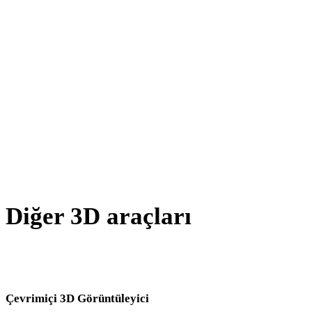
AMF - STL
X - STL
BLEND - STL
GCODE - STL
PNG - STL
Show 8 more
Diğer 3D araçları
Kaynak veya dönüştürülmüş varlıkları sonraki iş akışınıza aktarmada
önce ilgili çevrimiçi 3D görüntüleyicilerde inceleyin.
Çevrimiçi 3D Görüntüleyici