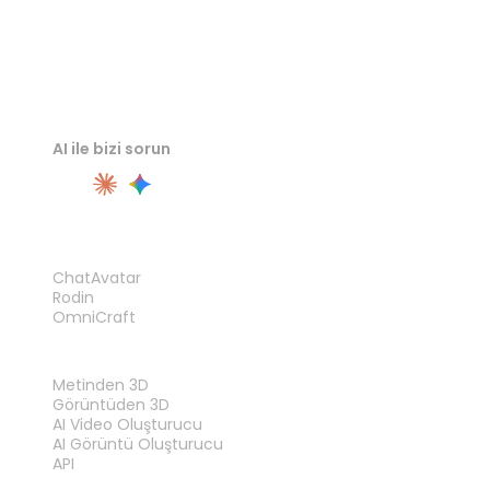
AI ile bizi sorun
ÜRÜN
ChatAvatar
Rodin
OmniCraft
ÖZELLIKLER
Metinden 3D
Görüntüden 3D
AI Video Oluşturucu
AI Görüntü Oluşturucu
API