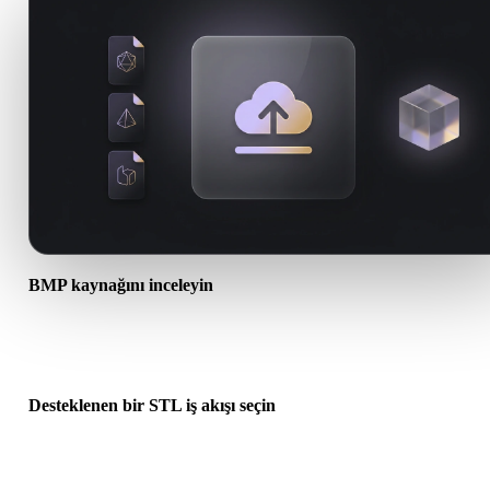
BMP kaynağını inceleyin
BMP varlığınızın hedef iş akışına hazır olup olmadığını ve ek dosy
gerekip gerekmediğini kontrol edin.
Desteklenen bir STL iş akışı seçin
İlgili dönüştürücü bağlantılarını kullanın veya istenen dönüşüm AI
üretimi ya da dışa aktarma gerektiriyorsa Hyper3Dye devam edin.