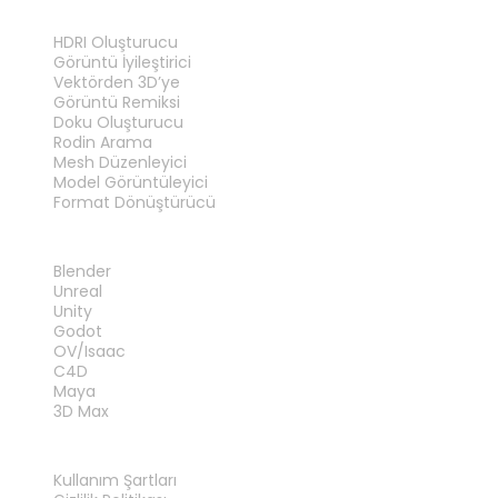
ARAÇLAR
HDRI Oluşturucu
Görüntü İyileştirici
Vektörden 3D’ye
Görüntü Remiksi
Doku Oluşturucu
Rodin Arama
Mesh Düzenleyici
Model Görüntüleyici
Format Dönüştürücü
EKLENTILER
Blender
Unreal
Unity
Godot
OV/Isaac
C4D
Maya
3D Max
YASAL
Kullanım Şartları