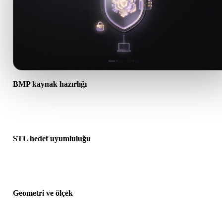
BMP kaynak hazırlığı
BMP dosyasının doğru açıldığını ve gereken malzeme, doku veya ik
ek verileri içerdiğini kontrol edin.
STL hedef uyumluluğu
STL formatının hedef uygulama, motor, dilimleyici, AR görüntüleyi
veya üretim hattı tarafından kabul edildiğini doğrulayın.
Geometri ve ölçek
Dönüştürülen sonucu ölçek, yön, mesh görünürlüğü, normaller ve
beklenen nesne sayısı açısından önizleyin.