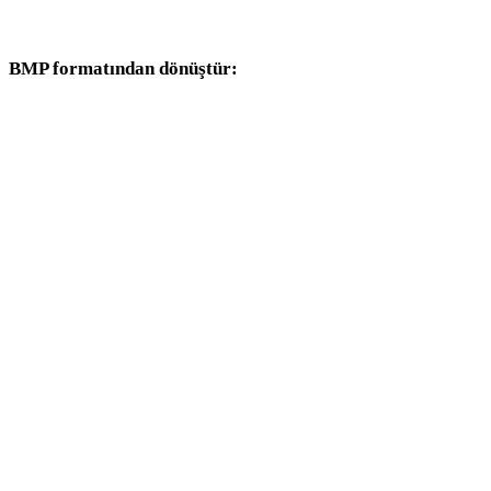
dönüşüm iş akışlarıyla devam edin.
BMP formatından dönüştür:
BMP seçicisinden kullanılabilen diğer hedef formatlar.
BMP - OBJ
BMP - FBX
BMP - USDZ
BMP - GLB
BMP - GLTF
BMP - 3MF
BMP - PLY
BMP - DAE