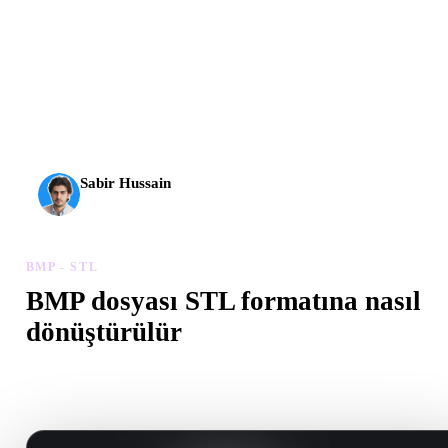
AI 3D yeni bir eşiğe ulaştı. Rodin Gen-2.5 yaklaşık 4
saniyede geometri, yaklaşık 5 saniyede tam model, 10
milyondan fazla poligon, temiz yapı ve üretime hazır çıktılar
sunuyor.
Sabir Hussain
AI ve teknoloji meraklısı
BMP - STL
BMP dosyası STL formatına nasıl
dönüştürülür
Tarayıcıda .STL dosyası oluşturmak için bu BMP - STL iş akışını
izleyin.