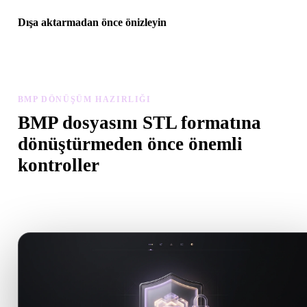
Dışa aktarmadan önce önizleyin
Son dosyayı indirmeden önce görüntüleyici ve ilgili araçlarla
geometriyi, malzemeleri, ölçeği ve varlık hazırlığını inceleyin.
BMP DÖNÜŞÜM HAZIRLIĞI
BMP dosyasını STL formatına
dönüştürmeden önce önemli
kontroller
.BMP formatından .STL formatına geçerken sürprizleri önlemek iç
bu kontrolleri kullanın.