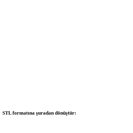
BMP - 3DS
BMP - 3DM
BMP - DXF
BMP - DWG
BMP - PNG
BMP - JPG
BMP - JPEG
BMP - WEBP
STL formatına şuradan dönüştür:
Hedef seçicisinde STL bulunan diğer kaynak formatlar.