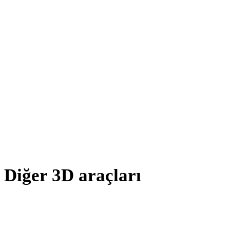
AMF - PLY
X - PLY
BLEND - PLY
PNG - PLY
JPG - PLY
JPEG - PLY
Show 7 more
Diğer 3D araçları
Kaynak veya dönüştürülmüş varlıkları sonraki iş akışınıza aktarmada
önce ilgili çevrimiçi 3D görüntüleyicilerde inceleyin.