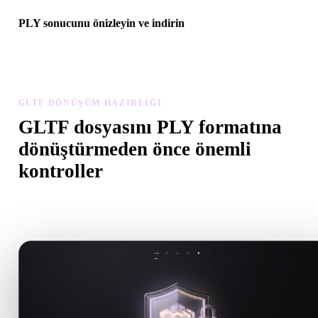
PLY sonucunu önizleyin ve indirin
Dönüştürülen modeli ölçek, yön, geometri görünürlüğü ve malzem
sorunları açısından inceleyin, ardından sonucu indirin.
GLTF DÖNÜŞÜM HAZIRLIĞI
GLTF dosyasını PLY formatına
dönüştürmeden önce önemli
kontroller
.GLTF formatından .PLY formatına geçerken sürprizleri önlemek i
bu kontrolleri kullanın.