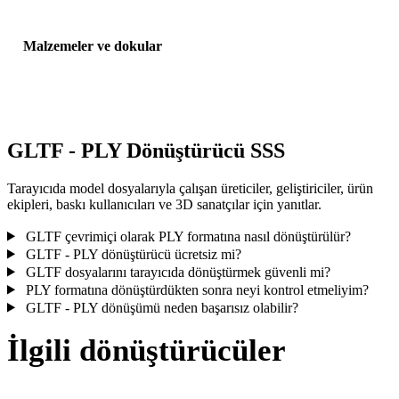
Malzemeler ve dokular
Bazı dönüşümler malzemeleri veya harici doku referanslarını
basitleştirir; yayınlamadan veya teslim etmeden önce sonucu incele
GLTF - PLY Dönüştürücü SSS
Tarayıcıda model dosyalarıyla çalışan üreticiler, geliştiriciler, ürün
ekipleri, baskı kullanıcıları ve 3D sanatçılar için yanıtlar.
GLTF çevrimiçi olarak PLY formatına nasıl dönüştürülür?
GLTF - PLY dönüştürücü ücretsiz mi?
GLTF dosyalarını tarayıcıda dönüştürmek güvenli mi?
PLY formatına dönüştürdükten sonra neyi kontrol etmeliyim?
GLTF - PLY dönüşümü neden başarısız olabilir?
İlgili dönüştürücüler
Desteklenen dönüştürücü sayfaları olarak çalışan GLTF ve PLY