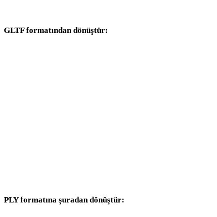
dönüşüm iş akışlarıyla devam edin.
GLTF formatından dönüştür:
GLTF seçicisinden kullanılabilen diğer hedef formatlar.
GLTF - OBJ
GLTF - FBX
GLTF - USDZ
GLTF - STL
GLTF - GLB
GLTF - DAE
PLY formatına şuradan dönüştür:
Hedef seçicisinde PLY bulunan diğer kaynak formatlar.