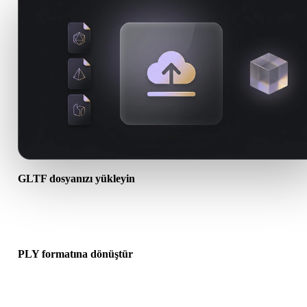
GLTF dosyanızı yükleyin
Cihazınızdan bir .GLTF dosyası seçin. Format doku veya ek dosyal
başvuruyorsa bunları birlikte yükleyin.
PLY formatına dönüştür
Sonraki 3D, baskı, web, AR veya oyun iş akışınız için bir .PLY dos
oluşturmak üzere tarayıcı dönüşümünü çalıştırın.