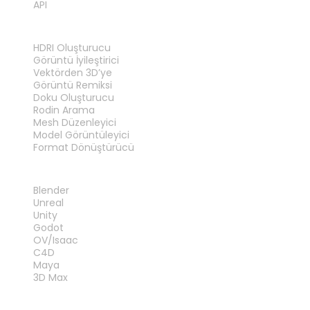
API
ARAÇLAR
HDRI Oluşturucu
Görüntü İyileştirici
Vektörden 3D’ye
Görüntü Remiksi
Doku Oluşturucu
Rodin Arama
Mesh Düzenleyici
Model Görüntüleyici
Format Dönüştürücü
EKLENTILER
Blender
Unreal
Unity
Godot
OV/Isaac
C4D
Maya
3D Max
YASAL