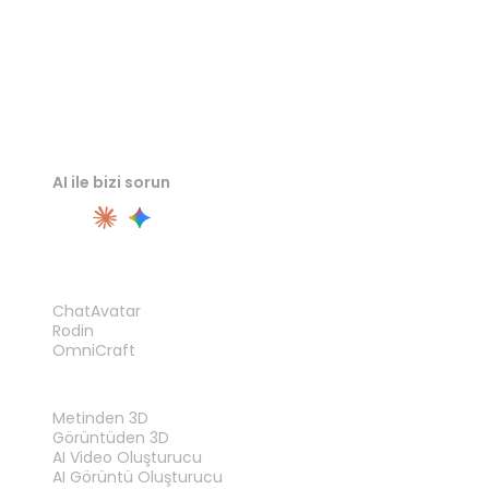
AI ile bizi sorun
ÜRÜN
ChatAvatar
Rodin
OmniCraft
ÖZELLIKLER
Metinden 3D
Görüntüden 3D
AI Video Oluşturucu
AI Görüntü Oluşturucu