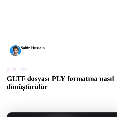
AI 3D yeni bir eşiğe ulaştı. Rodin Gen-2.5 yaklaşık 4
saniyede geometri, yaklaşık 5 saniyede tam model, 10
milyondan fazla poligon, temiz yapı ve üretime hazır çıktılar
sunuyor.
Sabir Hussain
AI ve teknoloji meraklısı
GLTF - PLY
GLTF dosyası PLY formatına nasıl
dönüştürülür
Tarayıcıda .PLY dosyası oluşturmak için bu GLTF - PLY iş akışını
izleyin.