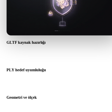
GLTF kaynak hazırlığı
GLTF dosyasının doğru açıldığını ve gereken malzeme, doku veya i
ek verileri içerdiğini kontrol edin.
PLY hedef uyumluluğu
PLY formatının hedef uygulama, motor, dilimleyici, AR görüntüleyi
veya üretim hattı tarafından kabul edildiğini doğrulayın.
Geometri ve ölçek
Dönüştürülen sonucu ölçek, yön, mesh görünürlüğü, normaller ve
beklenen nesne sayısı açısından önizleyin.