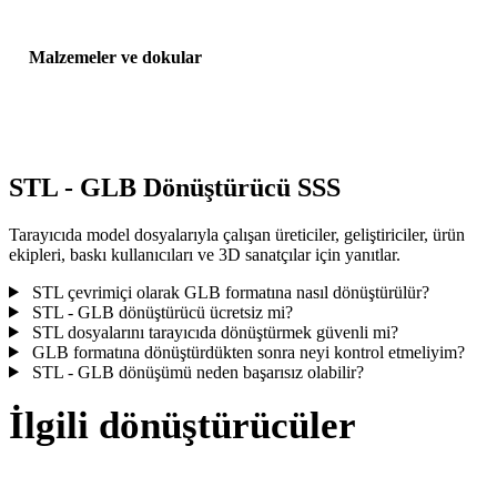
Malzemeler ve dokular
Bazı dönüşümler malzemeleri veya harici doku referanslarını
basitleştirir; yayınlamadan veya teslim etmeden önce sonucu incele
STL - GLB Dönüştürücü SSS
Tarayıcıda model dosyalarıyla çalışan üreticiler, geliştiriciler, ürün
ekipleri, baskı kullanıcıları ve 3D sanatçılar için yanıtlar.
STL çevrimiçi olarak GLB formatına nasıl dönüştürülür?
STL - GLB dönüştürücü ücretsiz mi?
STL dosyalarını tarayıcıda dönüştürmek güvenli mi?
GLB formatına dönüştürdükten sonra neyi kontrol etmeliyim?
STL - GLB dönüşümü neden başarısız olabilir?
İlgili dönüştürücüler
Desteklenen dönüştürücü sayfaları olarak çalışan STL ve GLB