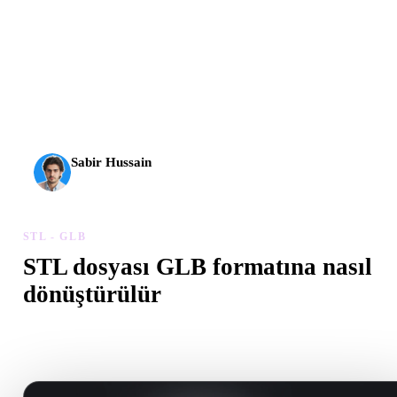
AI 3D yeni bir eşiğe ulaştı. Rodin Gen-2.5 yaklaşık 4
saniyede geometri, yaklaşık 5 saniyede tam model, 10
milyondan fazla poligon, temiz yapı ve üretime hazır çıktılar
sunuyor.
Sabir Hussain
AI ve teknoloji meraklısı
STL - GLB
STL dosyası GLB formatına nasıl
dönüştürülür
Tarayıcıda .GLB dosyası oluşturmak için bu STL - GLB iş akışını
izleyin.