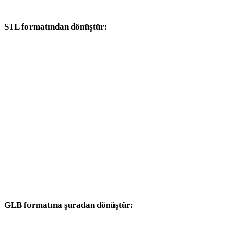
dönüşüm iş akışlarıyla devam edin.
STL formatından dönüştür:
STL seçicisinden kullanılabilen diğer hedef formatlar.
STL - OBJ
STL - FBX
STL - USDZ
STL - GLTF
STL - PLY
STL - DAE
GLB formatına şuradan dönüştür:
Hedef seçicisinde GLB bulunan diğer kaynak formatlar.