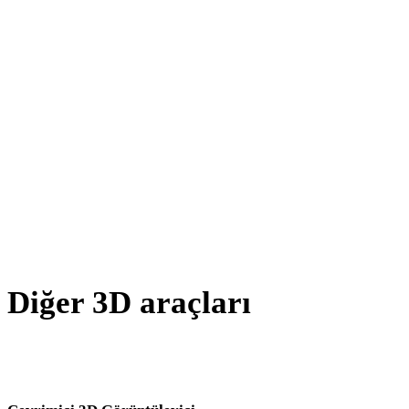
AMF - GLB
X - GLB
BLEND - GLB
PNG - GLB
JPG - GLB
JPEG - GLB
Show 7 more
Diğer 3D araçları
Kaynak veya dönüştürülmüş varlıkları sonraki iş akışınıza aktarmada
önce ilgili çevrimiçi 3D görüntüleyicilerde inceleyin.