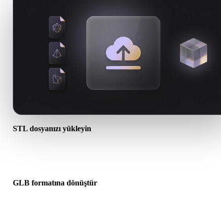
STL dosyanızı yükleyin
Cihazınızdan bir .STL dosyası seçin. Format doku veya ek dosyalar
başvuruyorsa bunları birlikte yükleyin.
GLB formatına dönüştür
Sonraki 3D, baskı, web, AR veya oyun iş akışınız için bir .GLB dos
oluşturmak üzere tarayıcı dönüşümünü çalıştırın.