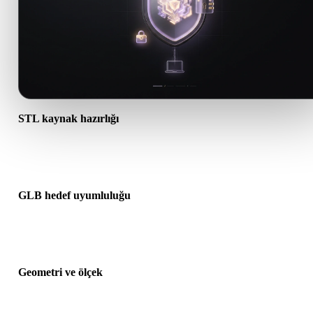
STL kaynak hazırlığı
STL dosyasının doğru açıldığını ve gereken malzeme, doku veya iki
ek verileri içerdiğini kontrol edin.
GLB hedef uyumluluğu
GLB formatının hedef uygulama, motor, dilimleyici, AR görüntüley
veya üretim hattı tarafından kabul edildiğini doğrulayın.
Geometri ve ölçek
Dönüştürülen sonucu ölçek, yön, mesh görünürlüğü, normaller ve
beklenen nesne sayısı açısından önizleyin.