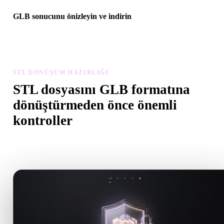
GLB sonucunu önizleyin ve indirin
Dönüştürülen modeli ölçek, yön, geometri görünürlüğü ve malzem
sorunları açısından inceleyin, ardından sonucu indirin.
STL DÖNÜŞÜM HAZIRLIĞI
STL dosyasını GLB formatına
dönüştürmeden önce önemli
kontroller
.STL formatından .GLB formatına geçerken sürprizleri önlemek iç
bu kontrolleri kullanın.