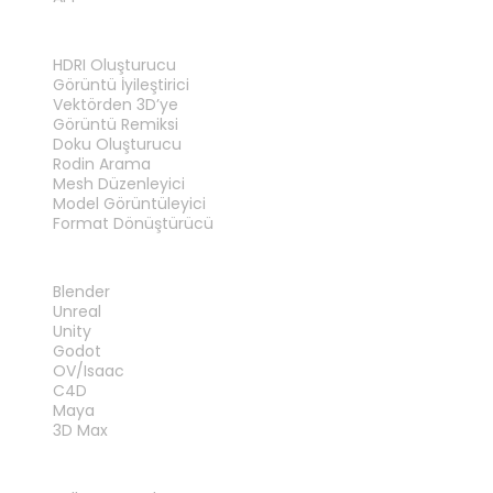
ARAÇLAR
HDRI Oluşturucu
Görüntü İyileştirici
Vektörden 3D’ye
Görüntü Remiksi
Doku Oluşturucu
Rodin Arama
Mesh Düzenleyici
Model Görüntüleyici
Format Dönüştürücü
EKLENTILER
Blender
Unreal
Unity
Godot
OV/Isaac
C4D
Maya
3D Max
YASAL