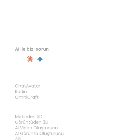
AI ile bizi sorun
ÜRÜN
ChatAvatar
Rodin
OmniCraft
ÖZELLIKLER
Metinden 3D
Görüntüden 3D
AI Video Oluşturucu
AI Görüntü Oluşturucu
API