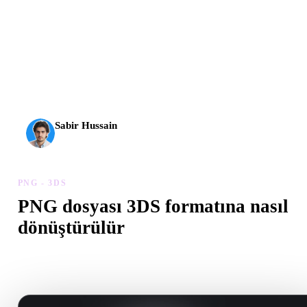
AI 3D yeni bir eşiğe ulaştı. Rodin Gen-2.5 yaklaşık 4
saniyede geometri, yaklaşık 5 saniyede tam model, 10
milyondan fazla poligon, temiz yapı ve üretime hazır çıktılar
sunuyor.
Sabir Hussain
AI ve teknoloji meraklısı
PNG - 3DS
PNG dosyası 3DS formatına nasıl
dönüştürülür
Tarayıcıda .3DS dosyası oluşturmak için bu PNG - 3DS iş akışını
izleyin.