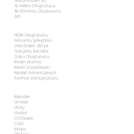
Görüntüden 3D
AI Video Oluşturucu
AI Görüntü Oluşturucu
API
ARAÇLAR
HDRI Oluşturucu
Görüntü İyileştirici
Vektörden 3D’ye
Görüntü Remiksi
Doku Oluşturucu
Rodin Arama
Mesh Düzenleyici
Model Görüntüleyici
Format Dönüştürücü
EKLENTILER
Blender
Unreal
Unity
Godot
OV/Isaac
C4D
Maya