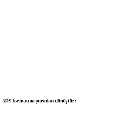
PNG - DAE
PNG - 3DM
PNG - DXF
PNG - DWG
PNG - JPG
PNG - JPEG
PNG - WEBP
3DS formatına şuradan dönüştür:
Hedef seçicisinde 3DS bulunan diğer kaynak formatlar.
JPG - 3DS