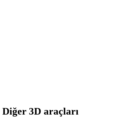
JPEG - 3DS
WEBP - 3DS
BMP - 3DS
TIFF - 3DS
GIF - 3DS
HEIC - 3DS
AVIF - 3DS
SVG - 3DS
Diğer 3D araçları
Kaynak veya dönüştürülmüş varlıkları sonraki iş akışınıza aktarmada