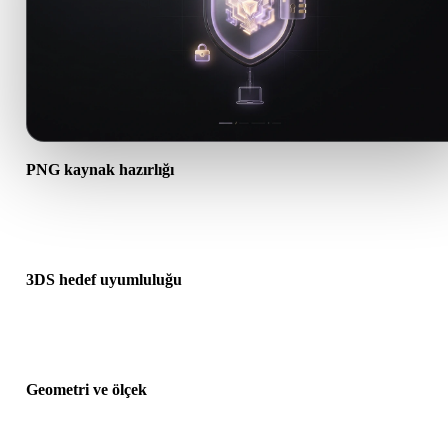
PNG kaynak hazırlığı
PNG dosyasının doğru açıldığını ve gereken malzeme, doku veya ik
ek verileri içerdiğini kontrol edin.
3DS hedef uyumluluğu
3DS formatının hedef uygulama, motor, dilimleyici, AR görüntüleyi
veya üretim hattı tarafından kabul edildiğini doğrulayın.
Geometri ve ölçek
Dönüştürülen sonucu ölçek, yön, mesh görünürlüğü, normaller ve
beklenen nesne sayısı açısından önizleyin.