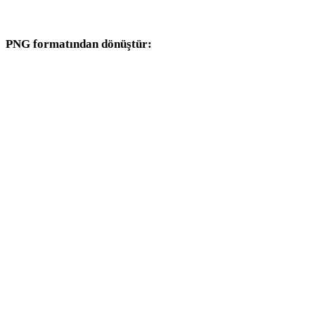
dönüşüm iş akışlarıyla devam edin.
PNG formatından dönüştür:
PNG seçicisinden kullanılabilen diğer hedef formatlar.
PNG - OBJ
PNG - FBX
PNG - USDZ
PNG - STL
PNG - GLB
PNG - GLTF
PNG - 3MF
PNG - PLY