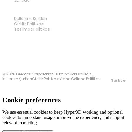
3D Max
YASAL
Kullanım Şartları
Gizlilik Politikası
Teslimat Politikası
Bize Ulaşın
© 2026 Deemos Corporation. Tüm hakları saklıdır
Kullanım Şartları
Gizlilik Politikası
Yerine Getirme Politikası
Türkçe
Cookie preferences
We use essential cookies to keep Hyper3D working and optional
cookies to understand usage, improve the experience, and support
relevant marketing.