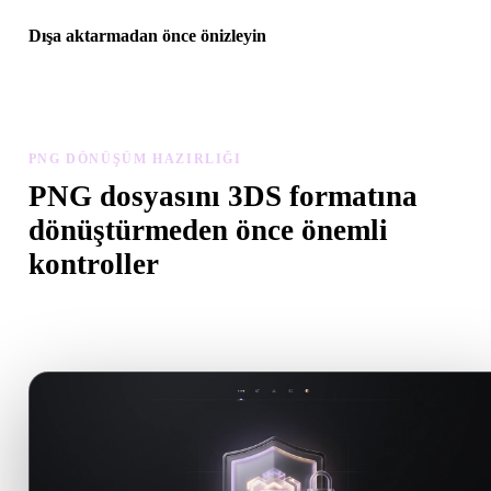
Dışa aktarmadan önce önizleyin
Son dosyayı indirmeden önce görüntüleyici ve ilgili araçlarla
geometriyi, malzemeleri, ölçeği ve varlık hazırlığını inceleyin.
PNG DÖNÜŞÜM HAZIRLIĞI
PNG dosyasını 3DS formatına
dönüştürmeden önce önemli
kontroller
.PNG formatından .3DS formatına geçerken sürprizleri önlemek iç
bu kontrolleri kullanın.