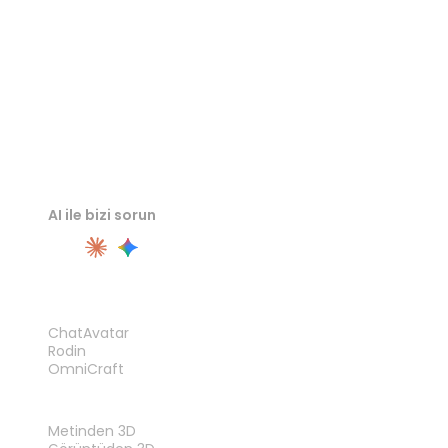
AI ile bizi sorun
ÜRÜN
ChatAvatar
Rodin
OmniCraft
ÖZELLIKLER
Metinden 3D