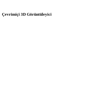
önce ilgili çevrimiçi 3D görüntüleyicilerde inceleyin.
Çevrimiçi 3D Görüntüleyici
Bu dönüştürücü sayfası için seçilen sekiz sabit ilgili görüntüleyici.
PLY Görüntüleyici
USDZ Görüntüleyici
GLTF Görüntüleyici
FBX Görüntüleyici
STL Görüntüleyici
3DM Görüntüleyici
OBJ Görüntüleyici
DAE Görüntüleyici