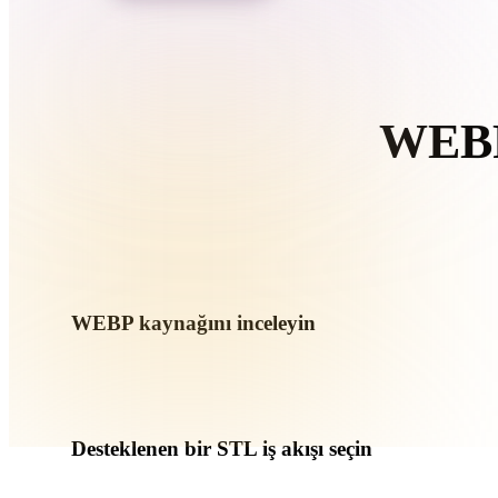
Organic
Photorealistic
Pixel
WEBP 
T
WEBP kaynağını inceleyin
WEBP varlığınızın hedef iş akışına hazır olup olmadığını ve
kontrol edin.
Desteklenen bir STL iş akışı seçin
İlgili dönüştürücü bağlantılarını kullanın veya istenen dönüş