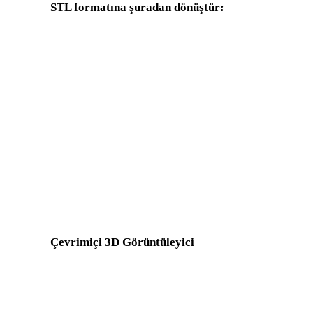
STL formatına şuradan dönüştür:
Hedef seçicisinde STL bulunan diğer kaynak formatlar.
OBJ - STL
FBX - STL
GLTF - STL
3MF - STL
3DS - STL
DXF - STL
X - STL
BLEND - STL
Show 8 more
Çevrimiçi 3D Görüntüleyici
Bu dönüştürücü sayfası için seçilen sekiz sabit ilgili görüntüleyici.
FBX Görüntüleyici
3DM Görüntüleyici