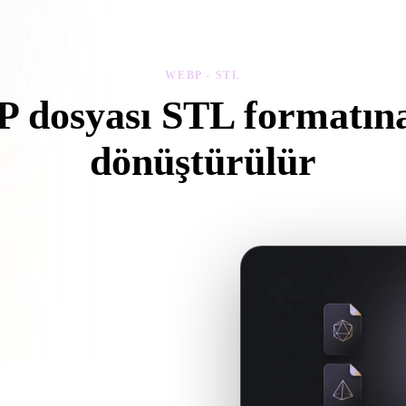
 Art
Realistic
Retro
WEBP - STL
dosyası STL formatına
dönüştürülür
arayıcıda .STL dosyası oluşturmak için bu WEBP - STL iş akışını izleyi
 ek dosya gerekip gerekmediğini
üm AI üretimi ya da dışa aktarma