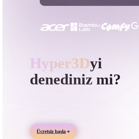
Kullanım Alanları
3D Printing
Animatio
NFT Creation
E-commer
Jewelry
Metaverse
Design
HYPER3D AI 3D ÜRETIMI
Hyper3D
yi
Eklentiler
Blender
Unity
Unreal
God
denediniz mi?
Stiller
Metin veya görüntülerden 3D modeller üretin,
çevrimiçi önizleyin ve oyun, ürün, AR ve 3D bask
Abstract
Anime
Cart
akışlarına aktarın.
Hand-Painted
Industrial
Isome
Ücretsiz başla