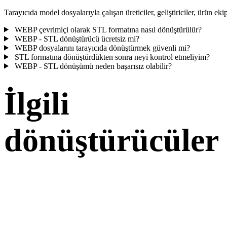
Tarayıcıda model dosyalarıyla çalışan üreticiler, geliştiriciler, ürün ekip
WEBP çevrimiçi olarak STL formatına nasıl dönüştürülür?
WEBP - STL dönüştürücü ücretsiz mi?
WEBP dosyalarını tarayıcıda dönüştürmek güvenli mi?
STL formatına dönüştürdükten sonra neyi kontrol etmeliyim?
WEBP - STL dönüşümü neden başarısız olabilir?
İlgili
dönüştürücüler
Desteklenen dönüştürücü sayfaları olarak çalışan WEBP ve STL
dönüşüm iş akışlarıyla devam edin.