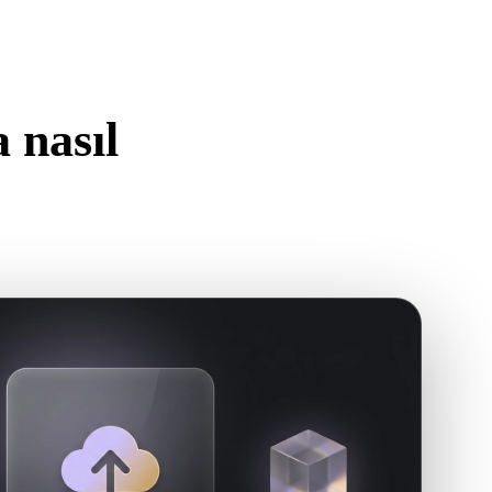
Stylized
Voxel
 nasıl
n.