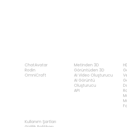
GLTF Görüntüleyici
STL Görüntüleyici
n
ÜRÜN
ÖZELLIKLER
A
ChatAvatar
Metinden 3D
H
Rodin
Görüntüden 3D
Gö
OmniCraft
AI Video Oluşturucu
V
AI Görüntü
G
Oluşturucu
D
API
R
M
M
F
YASAL
Kullanım Şartları
Gizlilik Politikası