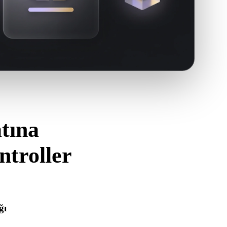
tına
troller
i kullanın.
ğı
ğını ve gereken malzeme, doku veya ikili ek verileri