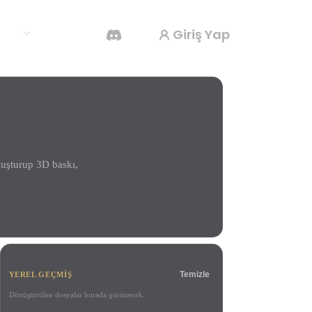
Giriş Yap
klar
Yapay Zeka Video Oluşturucu
Yapay zekayla metinden ya da görsellerden
video oluşturun.
luşturup 3D baskı,
3D Mesh Düzenleyici
Temizle
YEREL GEÇMIŞ
Dönüştürülen dosyalar burada görünecek.