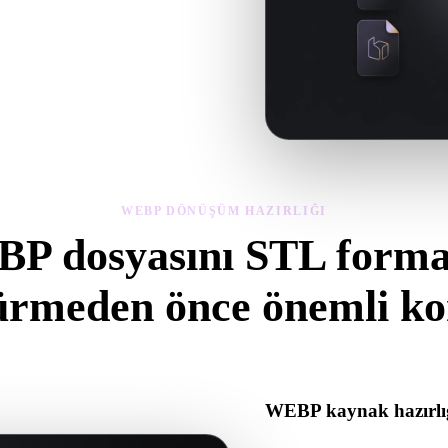
 geometriyi, malzemeleri, ölçeği ve
WEBP DÖNÜŞÜM HAZIRLIĞI
P dosyasını STL forma
ürmeden önce önemli kon
atından .STL formatına geçerken sürprizleri önlemek için bu kontroller
WEBP kaynak hazırlı
WEBP dosyasının doğru açıldı