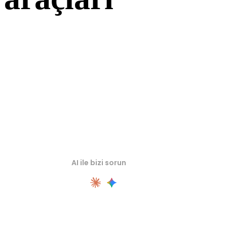
Kaynak veya dönüştürülmüş varlıkları sonraki iş akışınıza aktarmada
önce ilgili çevrimiçi 3D görüntüleyicilerde inceleyin.
AI ile bizi sorun