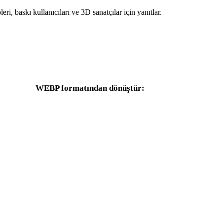
leri, baskı kullanıcıları ve 3D sanatçılar için yanıtlar.
WEBP formatından dönüştür:
WEBP seçicisinden kullanılabilen diğer hedef formatlar.
WEBP - OBJ
WEBP - FBX
WEBP - GLTF
WEBP - 3MF
WEBP - 3DS
WEBP - 3DM
WEBP - PNG
WEBP - JPG