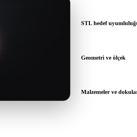
içerdiğini kontrol edin.
STL hedef uyumluluğ
STL formatının hedef uygulam
tarafından kabul edildiğini d
Geometri ve ölçek
Dönüştürülen sonucu ölçek, 
açısından önizleyin.
Malzemeler ve dokula
Bazı dönüşümler malzemeleri 
veya teslim etmeden önce so