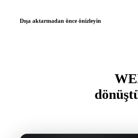
gerektiriyorsa Hyper3Dye devam edin.
Dışa aktarmadan önce önizleyin
Son dosyayı indirmeden önce görüntüleyici ve ilgili araçlarla
varlık hazırlığını inceleyin.
WEB
dönüşt
.WEBP form