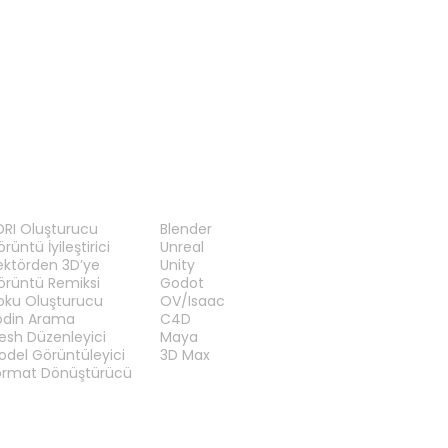
GLB Görüntüleyici
PLY Görüntüleyici
RAÇLAR
EKLENTILER
DRI Oluşturucu
Blender
rüntü İyileştirici
Unreal
ektörden 3D’ye
Unity
örüntü Remiksi
Godot
oku Oluşturucu
OV/Isaac
odin Arama
C4D
esh Düzenleyici
Maya
odel Görüntüleyici
3D Max
ormat Dönüştürücü